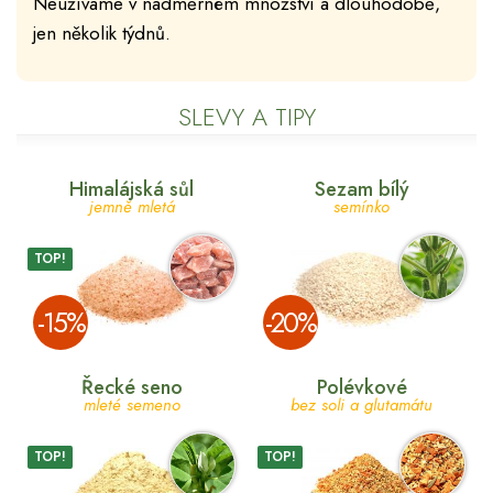
Neužíváme v nadměrném množství a dlouhodobě,
jen několik týdnů.
SLEVY A TIPY
Himalájská sůl
Sezam bílý
jemně mletá
semínko
TOP!
­-15%
­-20%
Řecké seno
Polévkové
mleté semeno
bez soli a glutamátu
TOP!
TOP!