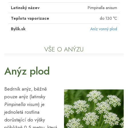
Latinský název
Pimpinella anisum
Teplota vaporizace
do 130 °C
Bylík.sk
Aníz vonný plod
VŠE O ANÝZU
Anýz plod
Bedrník anýz, běžně
pouze anýz (latinsky
Pimpinella visum
) je
jednoletá rostlina
dorůstající do výšky
přibližně 0,5 metru, která