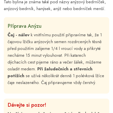
Tato bylina je známa také pod názvy anýzový bedrníček,
anýzový bedrník, hanýsek, anýž nebo bedrníček menší.
Příprava Anýzu
Čaj - nálev
k vnitřnímu použití připravíme tak, že 1
čajovou lžičku anýzových semen rozdrcených těsně
před použitím zalijeme 1/4 l vroucí vody a přikryté
necháme 15 minut vylouhovat. Při katarech
dýchacích cest pijeme ráno a večer šálek, můžeme
osladit medem.
Při žaludečních a střevních
potížích
se užívá několikrát denně 1 polévková lžíce
čaje neslazeného. Čaj připravujeme vždy čerstvý.
Dávejte si pozor!