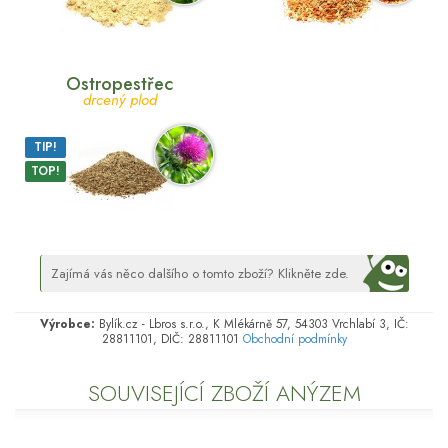
Ostropestřec
drcený plod
TIP!
TOP!
Zajímá vás něco dalšího o tomto zboží? Klikněte zde.
Výrobce:
Bylík.cz - Lbros s.r.o., K Mlékárně 57, 54303 Vrchlabí 3, IČ:
28811101, DIČ: 28811101
Obchodní podmínky
SOUVISEJÍCÍ ZBOŽÍ ANÝZEM