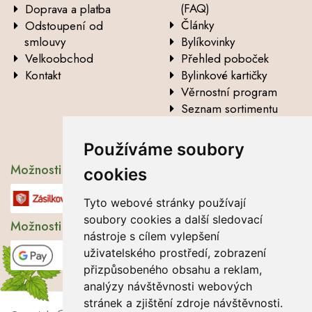
(FAQ)
Doprava a platba
Články
Odstoupení od
smlouvy
Bylíkovinky
Velkoobchod
Přehled poboček
Kontakt
Bylinkové kartičky
Věrnostní program
Seznam sortimentu
Vysvětlení analytických
údajů
Používáme soubory
Možnosti dopravy
cookies
Tyto webové stránky používají
soubory cookies a další sledovací
Možnosti platby
nástroje s cílem vylepšení
uživatelského prostředí, zobrazení
přizpůsobeného obsahu a reklam,
analýzy návštěvnosti webových
stránek a zjištění zdroje návštěvnosti.