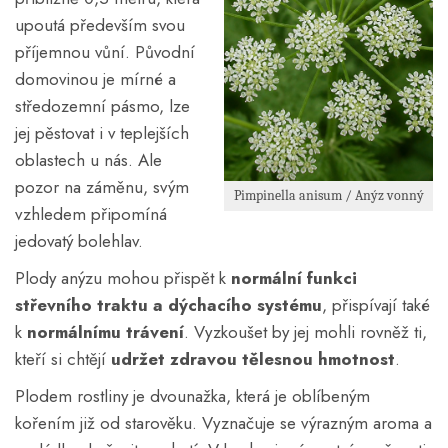
upoutá především svou
příjemnou vůní. Původní
domovinou je mírné a
středozemní pásmo, lze
jej pěstovat i v teplejších
oblastech u nás. Ale
pozor na záměnu, svým
Pimpinella anisum / Anýz vonný
vzhledem připomíná
jedovatý bolehlav.
Plody anýzu mohou přispět k
normální funkci
střevního traktu a dýchacího systému
, přispívají také
k
normálnímu trávení
. Vyzkoušet by jej mohli rovněž ti,
kteří si chtějí
udržet zdravou tělesnou hmotnost
.
Plodem rostliny je dvounažka, která je oblíbeným
kořením již od starověku. Vyznačuje se výrazným aroma a