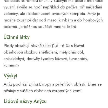
nasládlou kořenitou chutí. V kuchyni má pestré možnosti
využití, skvěle se hodí například do pečiva, při nakládání
zeleniny, ale i k dochucení ovocných kompotů. Anýz je
možné zkusit přidat pod maso, k rybám a do houbových
pokrmů. Je běžnou součástí mnoha likérů.
Účinné látky
Plody obsahují hlavně silici (1,5 - 6 %) s hlavní
obsahovou složkou anetholem, metylchavicol,
anisaldehyd, deriváty kyseliny kávové, flavonoidy,
kumariny
Výskyt
Anýz pochází z jihu Evropy a přilehlých oblastí. Dnes se
pěstuje v sušších oblastech evropských zemí.
Lidové názvy Anýzu