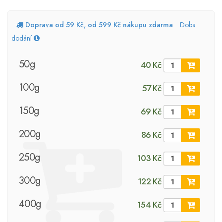
Doprava od 59 Kč, od 599 Kč nákupu zdarma
Doba
dodání
50g
40 Kč
100g
57 Kč
150g
69 Kč
200g
86 Kč
250g
103 Kč
300g
122 Kč
400g
154 Kč