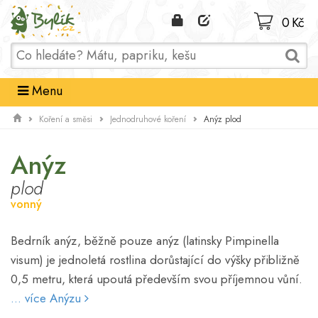
Domů
0 Kč
Menu
Anýz plod
Koření a směsi
Jednodruhové koření
Anýz
plod
vonný
Bedrník anýz, běžně pouze anýz (latinsky Pimpinella
visum) je jednoletá rostlina dorůstající do výšky přibližně
0,5 metru, která upoutá především svou příjemnou vůní.
... více Anýzu