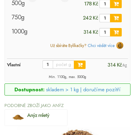
500g
178 Kč
750g
242 Kč
1000g
314 Kč
Už sbíráte Bylíkačky?
Chci vědět více
314 Kč
Vlastní
/kg
Min. 1100g, max. 5000g
Dostupnost:
skladem > 1 kg |
doručíme pozítří
PODOBNÉ ZBOŽÍ JAKO ANÝZ
Anýz mletý