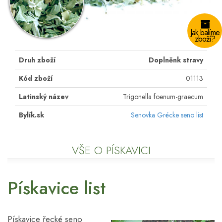
Jak balíme
zboží?
Druh zboží
Doplněnk stravy
Kód zboží
01113
Latinský název
Trigonella foenum-graecum
Bylík.sk
Senovka Grécke seno list
VŠE O PÍSKAVICI
Pískavice list
Pískavice řecké seno