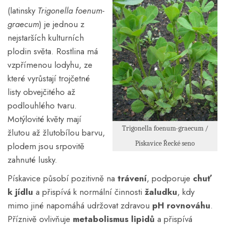
(latinsky
Trigonella foenum-
graecum
) je jednou z
nejstarších kulturních
plodin světa. Rostlina má
vzpřímenou lodyhu, ze
které vyrůstají trojčetné
listy obvejčitého až
podlouhlého tvaru.
Motýlovité květy mají
Trigonella foenum-graecum /
žlutou až žlutobílou barvu,
Pískavice Řecké seno
plodem jsou srpovitě
zahnuté lusky.
Pískavice působí pozitivně na
trávení
, podporuje
chuť
k jídlu
a přispívá k normální činnosti
žaludku
, kdy
mimo jiné napomáhá udržovat zdravou
pH rovnováhu
.
Příznivě ovlivňuje
metabolismus lipidů
a přispívá