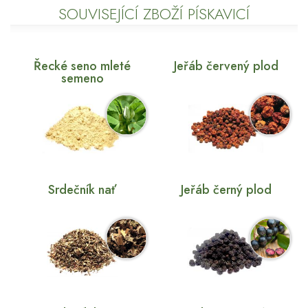
SOUVISEJÍCÍ ZBOŽÍ PÍSKAVICÍ
Řecké seno mleté
Jeřáb červený plod
semeno
Srdečník nať
Jeřáb černý plod