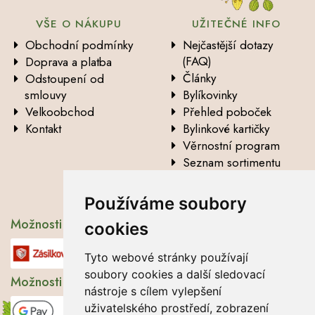
VŠE O NÁKUPU
UŽITEČNÉ INFO
Obchodní podmínky
Nejčastější dotazy
(FAQ)
Doprava a platba
Články
Odstoupení od
smlouvy
Bylíkovinky
Velkoobchod
Přehled poboček
Kontakt
Bylinkové kartičky
Věrnostní program
Seznam sortimentu
Vysvětlení analytických
údajů
Používáme soubory
Možnosti dopravy
cookies
Tyto webové stránky používají
soubory cookies a další sledovací
Možnosti platby
nástroje s cílem vylepšení
uživatelského prostředí, zobrazení