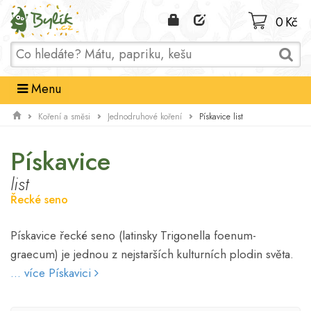
Domů
0 Kč
Menu
Pískavice list
Koření a směsi
Jednodruhové koření
Pískavice
list
Řecké seno
Pískavice řecké seno (latinsky Trigonella foenum-
graecum) je jednou z nejstarších kulturních plodin světa.
... více Pískavici