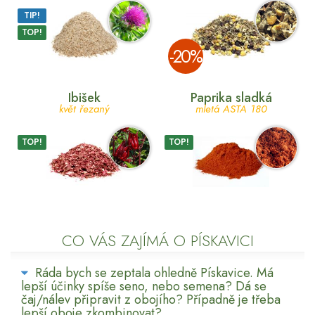
TIP!
TOP!
­-20%
Ibišek
Paprika sladká
květ řezaný
mletá ASTA 180
TOP!
TOP!
CO VÁS ZAJÍMÁ O PÍSKAVICI
Ráda bych se zeptala ohledně Pískavice. Má
lepší účinky spíše seno, nebo semena? Dá se
čaj/nálev připravit z obojího? Případně je třeba
lepší oboje zkombinovat?