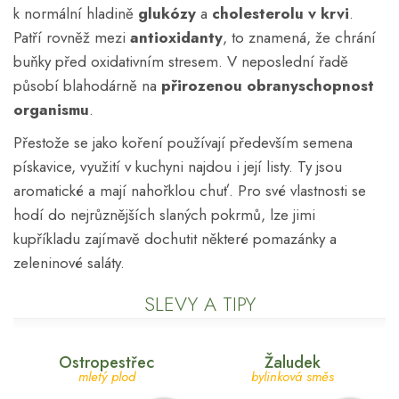
k normální hladině
glukózy
a
cholesterolu v krvi
.
Patří rovněž mezi
antioxidanty
, to znamená, že chrání
buňky před oxidativním stresem. V neposlední řadě
působí blahodárně na
přirozenou obranyschopnost
organismu
.
Přestože se jako koření používají především semena
pískavice, využití v kuchyni najdou i její listy. Ty jsou
aromatické a mají nahořklou chuť. Pro své vlastnosti se
hodí do nejrůznějších slaných pokrmů, lze jimi
kupříkladu zajímavě dochutit některé pomazánky a
zeleninové saláty.
SLEVY A TIPY
Ostropestřec
Žaludek
mletý plod
bylinková směs