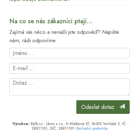
Na co se nás zákazníci ptají...
Zajímá vás něco a nenašli jste odpověď? Napište
nám, rádi odpovíme.
Odeslat dotaz
Výrobce:
Bylík.cz - Lbros s.r.o., K Mlékárně 57, 54303 Vrchlabí 3, IČ:
28811101, DIČ: 28811101
Obchodní podmínky