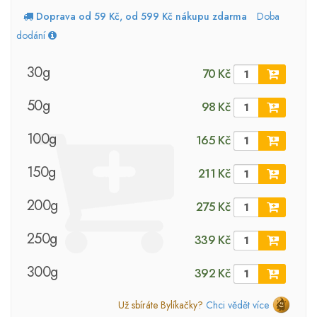
Doprava od 59 Kč, od 599 Kč nákupu zdarma
Doba
dodání
30g
70 Kč
50g
98 Kč
100g
165 Kč
150g
211 Kč
200g
275 Kč
250g
339 Kč
300g
392 Kč
Už sbíráte Bylíkačky?
Chci vědět více