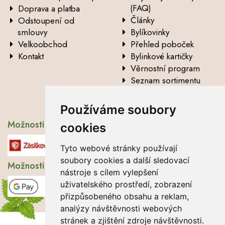
(FAQ)
Doprava a platba
Články
Odstoupení od
smlouvy
Bylíkovinky
Velkoobchod
Přehled poboček
Kontakt
Bylinkové kartičky
Věrnostní program
Seznam sortimentu
Vysvětlení analytických
údajů
Používáme soubory
Možnosti dopravy
cookies
Tyto webové stránky používají
soubory cookies a další sledovací
Možnosti platby
nástroje s cílem vylepšení
uživatelského prostředí, zobrazení
přizpůsobeného obsahu a reklam,
analýzy návštěvnosti webových
stránek a zjištění zdroje návštěvnosti.