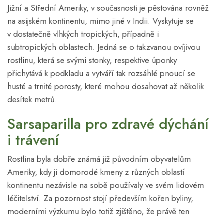
Jižní a Střední Ameriky, v současnosti je pěstována rovněž
na asijském kontinentu, mimo jiné v Indii. Vyskytuje se
v dostatečně vlhkých tropických, případně i
subtropických oblastech. Jedná se o takzvanou ovíjivou
rostlinu, která se svými stonky, respektive úponky
přichytává k podkladu a vytváří tak rozsáhlé pnoucí se
husté a trnité porosty, které mohou dosahovat až několik
desítek metrů.
Sarsaparilla pro zdravé dýchání
i trávení
Rostlina byla dobře známá již původním obyvatelům
Ameriky, kdy ji domorodé kmeny z různých oblastí
kontinentu nezávisle na sobě používaly ve svém lidovém
léčitelství. Za pozornost stojí především kořen byliny,
moderními výzkumu bylo totiž zjištěno, že právě ten