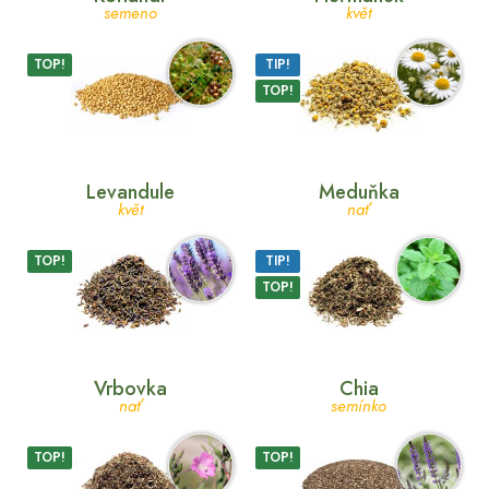
semeno
květ
TOP!
TIP!
TOP!
Levandule
Meduňka
květ
nať
TOP!
TIP!
TOP!
Vrbovka
Chia
nať
semínko
TOP!
TOP!