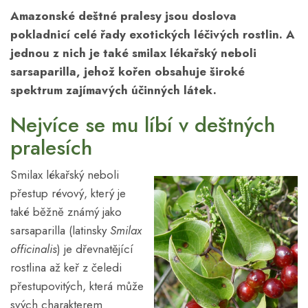
Amazonské deštné pralesy jsou doslova
pokladnicí celé řady exotických léčivých rostlin. A
jednou z nich je také smilax lékařský neboli
sarsaparilla, jehož kořen obsahuje široké
spektrum zajímavých účinných látek.
Nejvíce se mu líbí v deštných
pralesích
Smilax lékařský neboli
přestup révový, který je
také běžně známý jako
sarsaparilla (latinsky
Smilax
officinalis
) je dřevnatějící
rostlina až keř z čeledi
přestupovitých, která může
svých charakterem