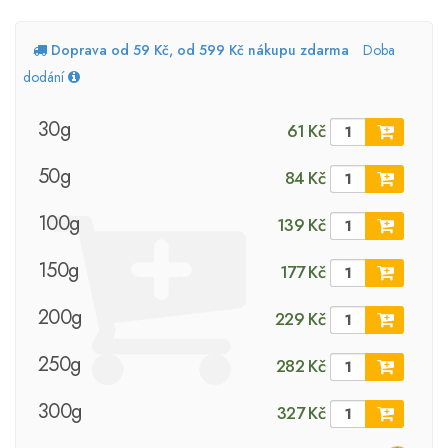
Doprava od 59 Kč, od 599 Kč nákupu zdarma
Doba
dodání
30g
61 Kč
50g
84 Kč
100g
139 Kč
150g
177 Kč
200g
229 Kč
250g
282 Kč
300g
327 Kč