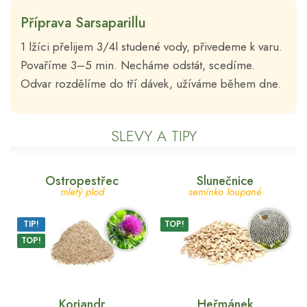
Příprava Sarsaparillu
1 lžíci přelijem 3/4l studené vody, přivedeme k varu.
Povaříme 3–5 min. Necháme odstát, scedíme.
Odvar rozdělíme do tří dávek, užíváme během dne.
SLEVY A TIPY
Ostropestřec
Slunečnice
mletý plod
semínko loupané
TIP!
TOP!
TOP!
Koriandr
Heřmánek