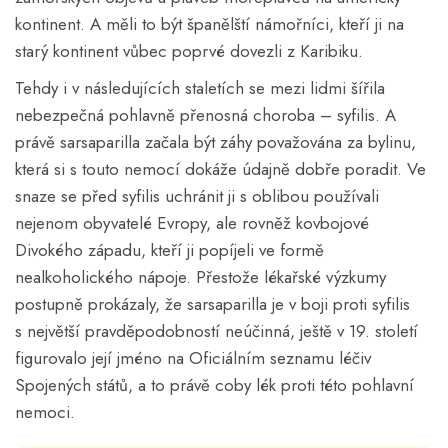
kontinent. A měli to být španělští námořníci, kteří ji na
starý kontinent vůbec poprvé dovezli z Karibiku.
Tehdy i v následujících staletích se mezi lidmi šířila
nebezpečná pohlavně přenosná choroba – syfilis. A
právě sarsaparilla začala být záhy považována za bylinu,
která si s touto nemocí dokáže údajně dobře poradit. Ve
snaze se před syfilis uchránit ji s oblibou používali
nejenom obyvatelé Evropy, ale rovněž kovbojové
Divokého západu, kteří ji popíjeli ve formě
nealkoholického nápoje. Přestože lékařské výzkumy
postupně prokázaly, že sarsaparilla je v boji proti syfilis
s největší pravděpodobností neúčinná, ještě v 19. století
figurovalo její jméno na Oficiálním seznamu léčiv
Spojených států, a to právě coby lék proti této pohlavní
nemoci.