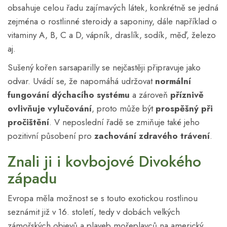
obsahuje celou řadu zajímavých látek, konkrétně se jedná
zejména o rostlinné steroidy a saponiny, dále například o
vitaminy A, B, C a D, vápník, draslík, sodík, měď, železo
aj.
Sušený kořen sarsaparilly se nejčastěji připravuje jako
odvar. Uvádí se, že napomáhá udržovat
normální
fungování dýchacího systému
a zároveň
příznivě
ovlivňuje vylučování
, proto může být
prospěšný při
pročištění
. V neposlední řadě se zmiňuje také jeho
pozitivní působení pro
zachování zdravého trávení
.
Znali ji i kovbojové Divokého
západu
Evropa měla možnost se s touto exotickou rostlinou
seznámit již v 16. století, tedy v dobách velkých
zámořských objevů a plaveb mořeplavců na americký