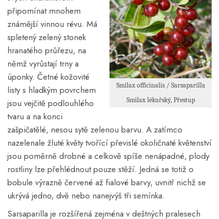
připomínat mnohem
známější vinnou révu. Má
spletený zelený stonek
hranatého průřezu, na
němž vyrůstají trny a
úponky. Četné kožovité
Smilax officinalis / Sarsaparilla
listy s hladkým povrchem
Smilax lékařský, Přestup
jsou vejčitě podlouhlého
tvaru a na konci
zašpičatělé, nesou sytě zelenou barvu. A zatímco
nazelenale žluté květy tvořící převislé okoličnaté květenství
jsou poměrně drobné a celkově spíše nenápadné, plody
rostliny lze přehlédnout pouze stěží. Jedná se totiž o
bobule výrazně červené až fialové barvy, uvnitř nichž se
ukrývá jedno, dvě nebo nanejvýš tři semínka.
Sarsaparilla je rozšířená zejména v deštných pralesech