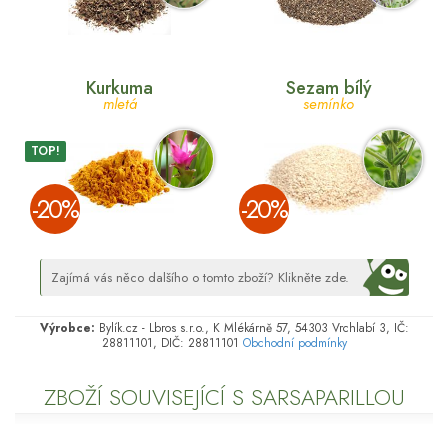
Kurkuma
Sezam bílý
mletá
semínko
TOP!
­-20%
­-20%
Zajímá vás něco dalšího o tomto zboží? Klikněte zde.
Výrobce:
Bylík.cz - Lbros s.r.o., K Mlékárně 57, 54303 Vrchlabí 3, IČ:
28811101, DIČ: 28811101
Obchodní podmínky
ZBOŽÍ SOUVISEJÍCÍ S SARSAPARILLOU