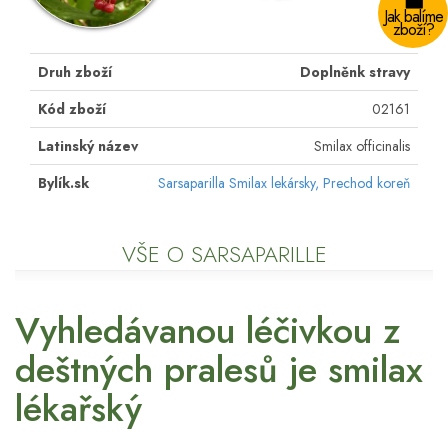
Jak balíme
zboží?
Druh zboží
Doplněnk stravy
Kód zboží
02161
Latinský název
Smilax officinalis
Bylík.sk
Sarsaparilla Smilax lekársky, Prechod koreň
VŠE O SARSAPARILLE
Vyhledávanou léčivkou z
deštných pralesů je smilax
lékařský