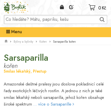
Domů
0 Kč
Menu
Sarsaparilla kořen
Byliny a bylinky
Kořen
Sarsaparilla
kořen
Smilax lékařský, Přestup
Amazonské deštné pralesy jsou doslova pokladnicí celé
řady exotických léčivých rostlin. A jednou z nich je také
smilax lékařský neboli sarsaparilla, jehož kořen obsahuje
široké spektrum
... více o Sarsaparille