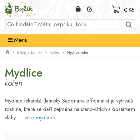
Domů
0 Kč
Menu
Mydlice kořen
Byliny a bylinky
Kořen
Mydlice
kořen
Mydlice lékařská (latinsky Saponaria officinalis) je vytrvalá
rostlina, které se daří zejména na stanovištích s dostatkem
vláhy.
... více mydlici