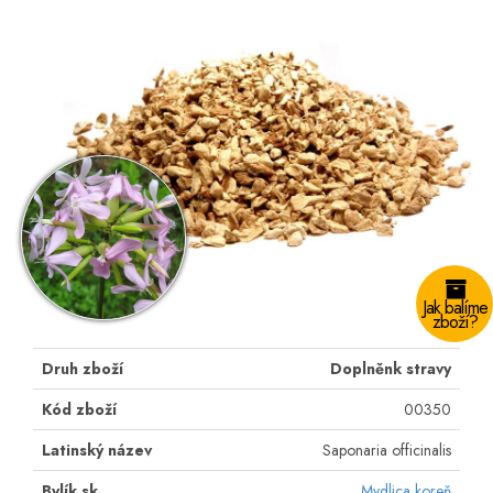
Jak balíme
zboží?
Druh zboží
Doplněnk stravy
Kód zboží
00350
Latinský název
Saponaria officinalis
Bylík.sk
Mydlica koreň