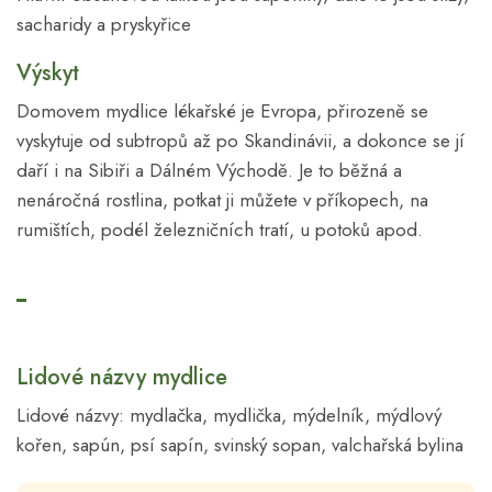
sacharidy a pryskyřice
Výskyt
Domovem mydlice lékařské je Evropa, přirozeně se
vyskytuje od subtropů až po Skandinávii, a dokonce se jí
daří i na Sibiři a Dálném Východě. Je to běžná a
nenáročná rostlina, potkat ji můžete v příkopech, na
rumištích, podél železničních tratí, u potoků apod.
Lidové názvy mydlice
Lidové názvy: mydlačka, mydlička, mýdelník, mýdlový
kořen, sapún, psí sapín, svinský sopan, valchařská bylina