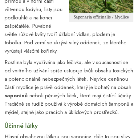
přímou a v horní části
větvenou lodyhu, listy jsou
podlouhlé a na konci
Saponaria officinalis / Mydlice
zašpičatělé. Půvabné
světle růžové květy tvoří úžlabní vidlan, plodem je
tobolka. Pod zemí se ukrývá silný oddenek, ze kterého
vyrůstají vlásčité kořínky.
Rostlina byla využívána jako léčivka, ale v současnosti se
od vnitřního užívání spíše ustupuje kvůli obsahu toxických
a potencionálně nebezpečných látek. Nejvíce ceněnou
částí mydlice je právě oddenek, který je bohatý na obsah
saponinů
neboli pěnivých látek, které mají čistící účinky.
Tradičně se tudíž používá k výrobě domácích šamponů a
mýdel, stejně jako pracích a úklidových prostředků.
Účinné látky
Hlavní obsahovou látkou jsou saponiny, dále to jsou slizy,