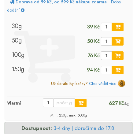
Doprava od 59 Kč, od 599 Kč nákupu zdarma
Doba
dodání
30g
39 Kč
50g
50 Kč
100g
76 Kč
150g
94 Kč
Už sbíráte Bylíkačky?
Chci vědět více
627 Kč
Vlastní
/kg
Min. 250g, max. 5000g
Dostupnost:
3-4 dny |
doručíme do 17.8.