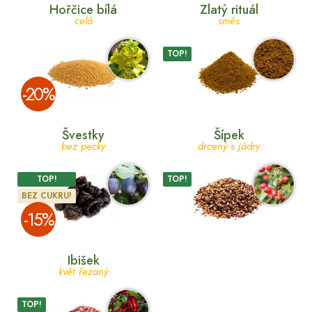
Hořčice bílá
Zlatý rituál
celá
směs
TOP!
­-20%
Švestky
Šípek
bez pecky
drcený s jádry
TOP!
TOP!
BEZ CUKRU!
­-15%
Ibišek
květ řezaný
TOP!