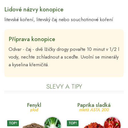
Lidové názvy konopice
litevské koření, litevský čaj nebo souchotinové koření
Příprava konopice
Odvar - čaj - dvě lžičky drogy povařte 10 minut
v 1/2 l
vody, nechte zchladnout a sceďte. Uvolní se minerály
a kyselina křemičitá.
SLEVY A TIPY
Fenykl
Paprika sladká
plod
mletá ASTA 200
TOP!
TOP!