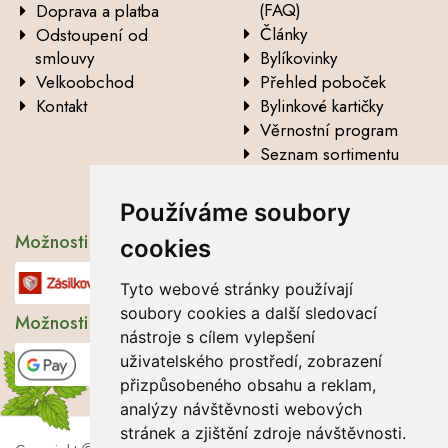
(FAQ)
Doprava a platba
Články
Odstoupení od
smlouvy
Bylíkovinky
Velkoobchod
Přehled poboček
Kontakt
Bylinkové kartičky
Věrnostní program
Seznam sortimentu
Vysvětlení analytických
údajů
Používáme soubory
Možnosti dopravy
cookies
Tyto webové stránky používají
soubory cookies a další sledovací
Možnosti platby
nástroje s cílem vylepšení
uživatelského prostředí, zobrazení
přizpůsobeného obsahu a reklam,
analýzy návštěvnosti webových
stránek a zjištění zdroje návštěvnosti.