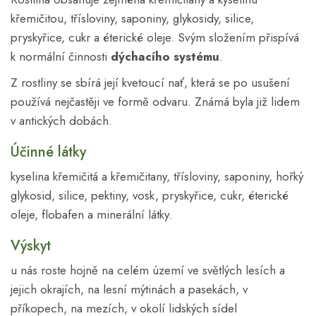
křemičitou, třísloviny, saponiny, glykosidy, silice,
pryskyřice, cukr a éterické oleje. Svým složením přispívá
k normální činnosti
dýchacího systému
.
Z rostliny se sbírá její kvetoucí nať, která se po usušení
používá nejčastěji ve formě odvaru. Známá byla již lidem
v antických dobách.
Účinné látky
kyselina křemičitá a křemičitany, třísloviny, saponiny, hořký
glykosid, silice, pektiny, vosk, pryskyřice, cukr, éterické
oleje, flobafen a minerální látky.
Výskyt
u nás roste hojně na celém území ve světlých lesích a
jejich okrajích, na lesní mýtinách a pasekách, v
příkopech, na mezích, v okolí lidských sídel