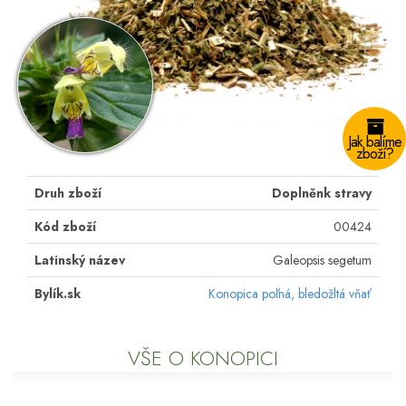
Jak balíme
zboží?
Druh zboží
Doplněnk stravy
Kód zboží
00424
Latinský název
Galeopsis segetum
Bylík.sk
Konopica poľná, bledožltá vňať
VŠE O KONOPICI