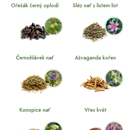
Ořešák černý oplodí
Sléz nať s listem list
Černohlávek nať
Ašvaganda kořen
Konopice nať
Vřes květ