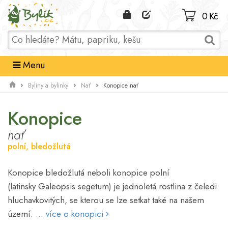
Domů
0 Kč
Menu
Konopice nať
Byliny a bylinky
Nať
Konopice
nať
polní, bledožlutá
Konopice bledožlutá neboli konopice polní
(latinsky Galeopsis segetum) je jednoletá rostlina z čeledi
hluchavkovitých, se kterou se lze setkat také na našem
území.
... více o konopici