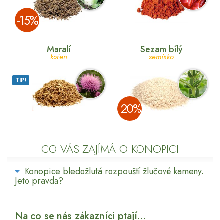
­-15%
Maralí
Sezam bílý
kořen
semínko
TIP!
­-20%
CO VÁS ZAJÍMÁ O KONOPICI
Konopice bledožlutá rozpouští žlučové kameny.
Jeto pravda?
Na co se nás zákazníci ptají...