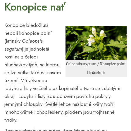
Konopice nať
Konopice bledožlutá
neboli konopice polní
(latinsky
Galeopsis
segetum
) je jednoletá
rostlina z čeledi
hluchavkovitých, se kterou
Galeopsis segetum / Konopice polní,
se lze setkat také na našem
bledožlutá
území. Má větvenou
lodyhu a listy vejčitého až kopinatého tvaru se zubatými
okraji. Lodyha i listy jsou po svém povrchu pokryty
jemnými chloupky. Světlé lehce nažloutlé květy tvoří
mnohokvětné lichopřesleny, plodem jsou trojhranné
tvrdky.
Rostlina obsahuje zejména křemičitany a kyselinu