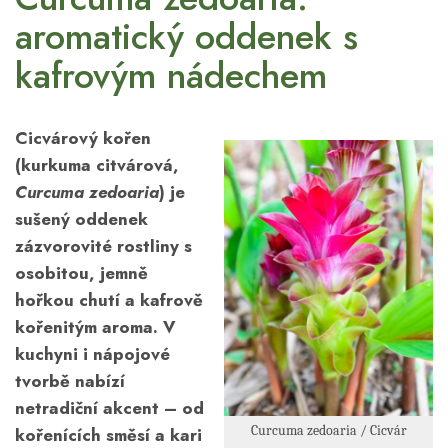
aromatický oddenek s
kafrovým nádechem
Cicvárový kořen
(kurkuma citvárová,
Curcuma zedoaria
) je
sušený oddenek
zázvorovité rostliny s
osobitou, jemně
hořkou chutí a kafrově
kořenitým aroma. V
kuchyni i nápojové
tvorbě nabízí
netradiční akcent – od
Curcuma zedoaria / Cicvár
kořenících směsí a kari