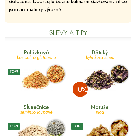
doložena. Dodržujte běžné kulinární dávkování; silice
jsou aromaticky výrazné.
SLEVY A TIPY
Polévkové
Dětský
bez soli a glutamátu
bylinková směs
TOP!
­-10%
Slunečnice
Moruše
semínko loupané
plod
TOP!
TOP!