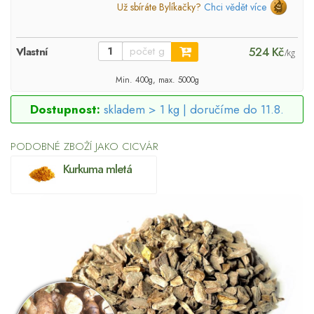
Už sbíráte Bylíkačky?
Chci vědět více
524 Kč
Vlastní
/kg
Min. 400g, max. 5000g
Dostupnost:
skladem > 1 kg |
doručíme do 11.8.
PODOBNÉ ZBOŽÍ JAKO CICVÁR
Kurkuma mletá