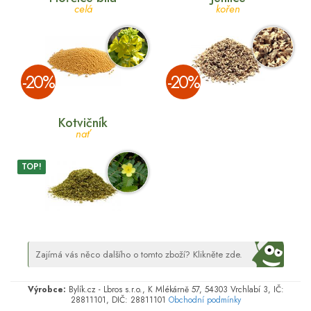
celá
kořen
­-20%
­-20%
Kotvičník
nať
TOP!
Zajímá vás něco dalšího o tomto zboží? Klikněte zde.
Výrobce:
Bylík.cz - Lbros s.r.o., K Mlékárně 57, 54303 Vrchlabí 3, IČ:
28811101, DIČ: 28811101
Obchodní podmínky