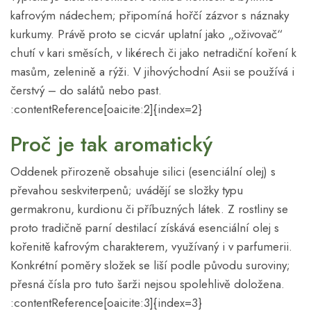
kafrovým nádechem; připomíná hořčí zázvor s náznaky
kurkumy. Právě proto se cicvár uplatní jako „oživovač“
chutí v kari směsích, v likérech či jako netradiční koření k
masům, zelenině a rýži. V jihovýchodní Asii se používá i
čerstvý – do salátů nebo past.
:contentReference[oaicite:2]{index=2}
Proč je tak aromatický
Oddenek přirozeně obsahuje silici (esenciální olej) s
převahou seskviterpenů; uvádějí se složky typu
germakronu, kurdionu či příbuzných látek. Z rostliny se
proto tradičně parní destilací získává esenciální olej s
kořenitě kafrovým charakterem, využívaný i v parfumerii.
Konkrétní poměry složek se liší podle původu suroviny;
přesná čísla pro tuto šarži nejsou spolehlivě doložena.
:contentReference[oaicite:3]{index=3}