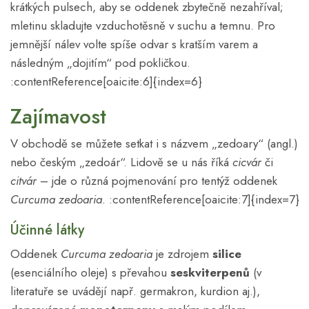
krátkých pulsech, aby se oddenek zbytečně nezahříval;
mletinu skladujte vzduchotěsně v suchu a temnu. Pro
jemnější nálev volte spíše odvar s kratším varem a
následným „dojitím“ pod pokličkou.
:contentReference[oaicite:6]{index=6}
Zajímavost
V obchodě se můžete setkat i s názvem „zedoary“ (angl.)
nebo českým „zedoár“. Lidově se u nás říká
cicvár
či
citvár
– jde o různá pojmenování pro tentýž oddenek
Curcuma zedoaria
. :contentReference[oaicite:7]{index=7}
Účinné látky
Oddenek
Curcuma zedoaria
je zdrojem
silice
(esenciálního oleje) s převahou
seskviterpenů
(v
literatuře se uvádějí např. germakron, kurdion aj.),