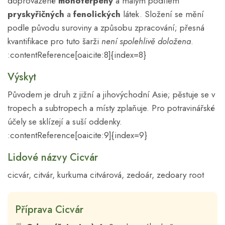
doprovázené
monoterpeny
a malým podílem
pryskyřičných
a
fenolických
látek. Složení se mění
podle původu suroviny a způsobu zpracování; přesná
kvantifikace pro tuto šarži
není spolehlivě doložena
.
:contentReference[oaicite:8]{index=8}
Výskyt
Původem je druh z jižní a jihovýchodní Asie; pěstuje se v
tropech a subtropech a místy zplaňuje. Pro potravinářské
účely se sklízejí a suší oddenky.
:contentReference[oaicite:9]{index=9}
Lidové názvy Cicvár
cicvár, citvár, kurkuma citvárová, zedoár, zedoary root
Příprava Cicvár