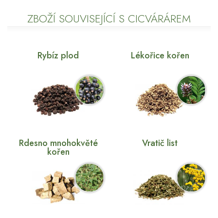
ZBOŽÍ SOUVISEJÍCÍ S CICVÁRÁREM
Rybíz plod
Lékořice kořen
Rdesno mnohokvěté
Vratič list
kořen