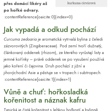
přes domácí likéry až
kurkuma cicvárová
po hořké odvary.
:contentReference[oaicite:0]{index=0}
Jak vypadá a odkud pochází
Curcuma zedoaria
je aromatická vytrvalá bylina z čeledi
zázvorovitých (Zingiberaceae). Pod zemí tvoří dužnatý,
článkovaný oddenek (rhizom), ze kterého vyrůstají listy a
jemné kořínky – právě oddenek se po vysušení používá
jako koření či čajovina. Druh pochází z jižní a
jihovýchodní Asie a pěstuje se v tropech i subtropech.
:contentReference[oaicite:1]{index=1}
Vůně a chuť: hořkosladká
kořenitost a náznak kafru
Typická je čistá kořenitost s lehkou hořkostí a bylinně