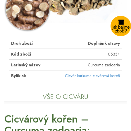
Jak balíme
zboží?
Druh zboží
Doplněnk stravy
Kód zboží
05334
Latinský název
Curcuma zedoaria
Bylík.sk
Cicvár kurkuma cicvárová koreň
VŠE O CICVÁRU
Cicvárový kořen –
Curcuma zedoaria: