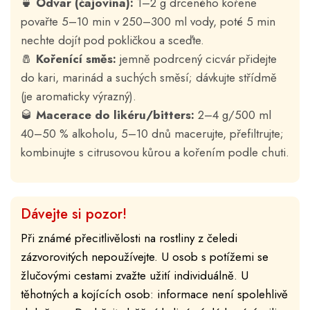
🍵
Odvar (čajovina):
1–2 g drceného kořene
povařte 5–10 min v 250–300 ml vody, poté 5 min
nechte dojít pod pokličkou a sceďte.
🧂
Kořenící směs:
jemně podrcený cicvár přidejte
do kari, marinád a suchých směsí; dávkujte střídmě
(je aromaticky výrazný).
🥃
Macerace do likéru/bitters:
2–4 g/500 ml
40–50 % alkoholu, 5–10 dnů macerujte, přefiltrujte;
kombinujte s citrusovou kůrou a kořením podle chuti.
Dávejte si pozor!
Při známé přecitlivělosti na rostliny z čeledi
zázvorovitých nepoužívejte. U osob s potížemi se
žlučovými cestami zvažte užití individuálně. U
těhotných a kojících osob: informace není spolehlivě