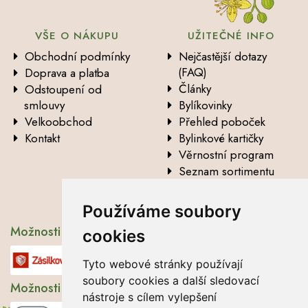
VŠE O NÁKUPU
UŽITEČNÉ INFO
Obchodní podmínky
Nejčastější dotazy
(FAQ)
Doprava a platba
Články
Odstoupení od
smlouvy
Bylíkovinky
Velkoobchod
Přehled poboček
Kontakt
Bylinkové kartičky
Věrnostní program
Seznam sortimentu
Vysvětlení analytických
údajů
Používáme soubory
Možnosti dopravy
cookies
Tyto webové stránky používají
soubory cookies a další sledovací
Možnosti platby
nástroje s cílem vylepšení