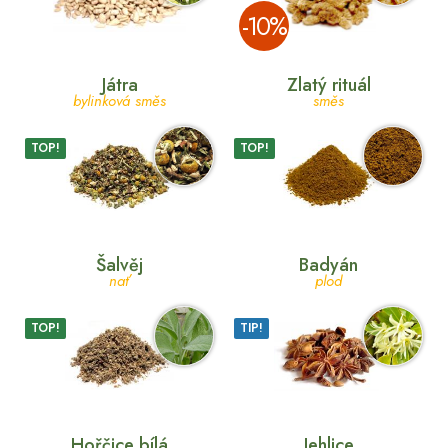
­-10%
Játra
Zlatý rituál
bylinková směs
směs
TOP!
TOP!
Šalvěj
Badyán
nať
plod
TOP!
TIP!
Hořčice bílá
Jehlice