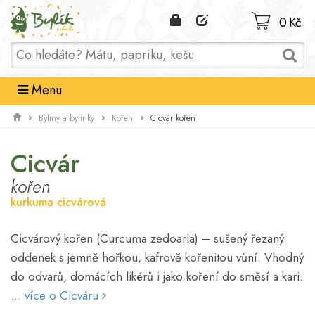
Domů
0 Kč
Menu
Cicvár kořen
Byliny a bylinky
Kořen
Cicvár
kořen
kurkuma cicvárová
Cicvárový kořen (Curcuma zedoaria) – sušený řezaný
oddenek s jemně hořkou, kafrově kořenitou vůní. Vhodný
do odvarů, domácích likérů i jako koření do směsí a kari.
... více o Cicváru