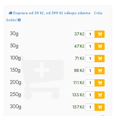
Doprava od 59 Kč, od 599 Kč nákupu zdarma
Doba
dodání
30g
37 Kč
50g
47 Kč
100g
71 Kč
150g
88 Kč
200g
111 Kč
250g
133 Kč
300g
157 Kč