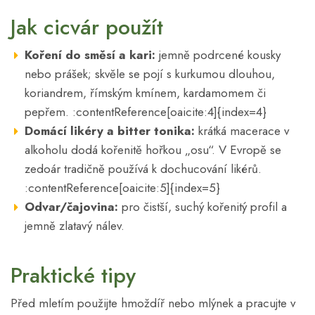
Jak cicvár použít
Koření do směsí a kari:
jemně podrcené kousky
nebo prášek; skvěle se pojí s kurkumou dlouhou,
koriandrem, římským kmínem, kardamomem či
pepřem. :contentReference[oaicite:4]{index=4}
Domácí likéry a bitter tonika:
krátká macerace v
alkoholu dodá kořenitě hořkou „osu“. V Evropě se
zedoár tradičně používá k dochucování likérů.
:contentReference[oaicite:5]{index=5}
Odvar/čajovina:
pro čistší, suchý kořenitý profil a
jemně zlatavý nálev.
Praktické tipy
Před mletím použijte hmoždíř nebo mlýnek a pracujte v