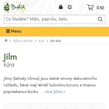
Domů
0 Kč
Menu
Jilm kůra
Byliny a bylinky
Kůra
Jilm
kůra
Jilmy (latinsky Ulmus) jsou statné stromy dekorativního
vzhledu, které mají téměř kulovitou korunu a tmavou
popraskanou borku.
... více Jilmu