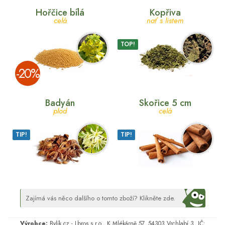
Hořčice bílá
Kopřiva
celá
nať s listem
TOP!
­-20%
Badyán
Skořice 5 cm
plod
celá
TIP!
TIP!
Zajímá vás něco dalšího o tomto zboží? Klikněte zde.
Výrobce:
Bylík.cz - Lbros s.r.o., K Mlékárně 57, 54303 Vrchlabí 3, IČ: