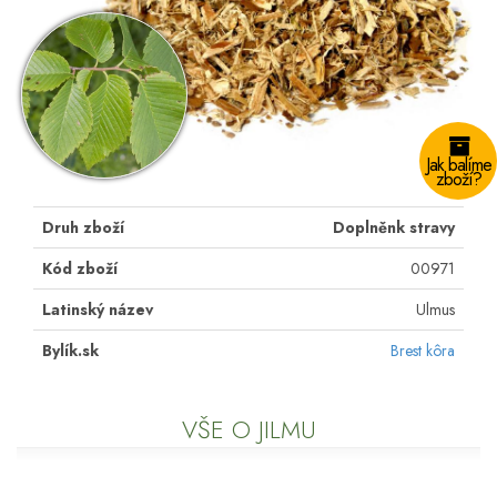
Jak balíme
zboží?
Druh zboží
Doplněnk stravy
Kód zboží
00971
Latinský název
Ulmus
Bylík.sk
Brest kôra
VŠE O JILMU