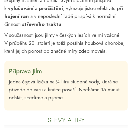
skupiny B, selen a hořčík. Svým složením přispívá
k
vylučování
a
pročištění
, vykazuje jistou efektivitu při
hojení ran
a v neposlední řadě přispívá k normální
činnosti
střevního traktu
.
V současnosti jsou jilmy v českých lesích velmi vzácné.
V průběhu 20. století je totiž postihla houbová choroba,
která jejich porost do značné míry zdecimovala.
Příprava Jilm
Jedna čajová lžička na ¼ litru studené vody, která se
přivede do varu a krátce povaří. Necháme 15 minut
odstát, scedíme a pijeme.
SLEVY A TIPY