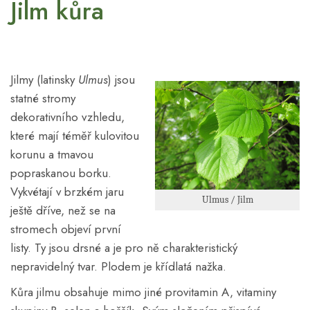
Jilm kůra
Jilmy (latinsky
Ulmus
) jsou
statné stromy
dekorativního vzhledu,
které mají téměř kulovitou
korunu a tmavou
popraskanou borku.
Vykvétají v brzkém jaru
Ulmus / Jilm
ještě dříve, než se na
stromech objeví první
listy. Ty jsou drsné a je pro ně charakteristický
nepravidelný tvar. Plodem je křídlatá nažka.
Kůra jilmu obsahuje mimo jiné provitamin A, vitaminy