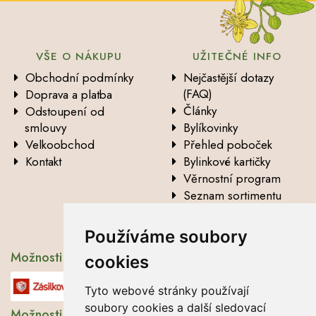
VŠE O NÁKUPU
UŽITEČNÉ INFO
Obchodní podmínky
Nejčastější dotazy
(FAQ)
Doprava a platba
Články
Odstoupení od
smlouvy
Bylíkovinky
Velkoobchod
Přehled poboček
Kontakt
Bylinkové kartičky
Věrnostní program
Seznam sortimentu
Vysvětlení analytických
údajů
Používáme soubory
Možnosti dopravy
cookies
Tyto webové stránky používají
soubory cookies a další sledovací
Možnosti platby