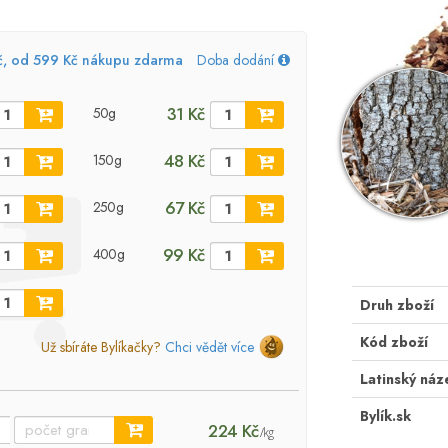
č, od 599 Kč nákupu zdarma
Doba dodání
31 Kč
50g
48 Kč
150g
67 Kč
250g
99 Kč
400g
Druh zboží
Kód zboží
Už sbíráte Bylíkačky?
Chci vědět více
Latinský náz
Bylík.sk
224 Kč
/kg