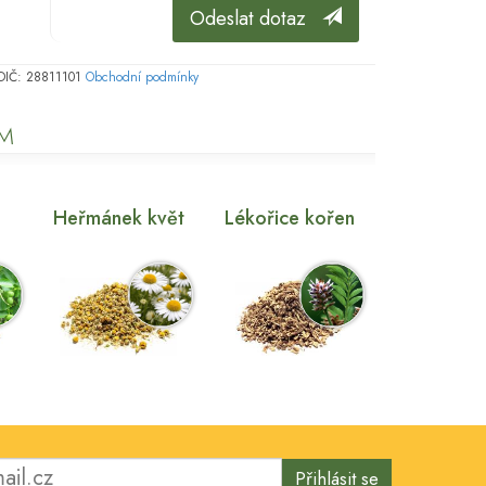
Odeslat dotaz
, DIČ: 28811101
Obchodní podmínky
EM
Heřmánek květ
Lékořice kořen
Přihlásit se