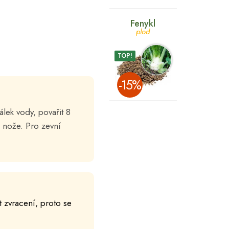
Fenykl
plod
TOP!
­-15%
álek vody, povařit 8
 nože. Pro zevní
 zvracení, proto se