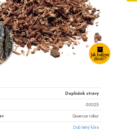
Jak balíme
zboží?
Doplněnk stravy
00025
ev
Quercus robur
Dub letný kôra