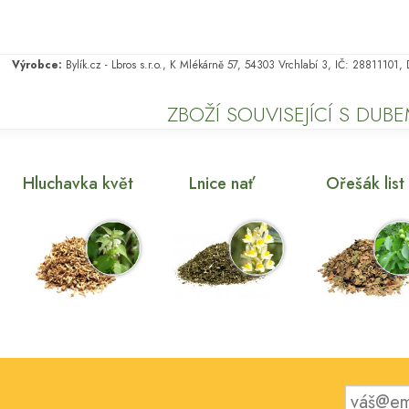
Výrobce:
Bylík.cz - Lbros s.r.o., K Mlékárně 57, 54303 Vrchlabí 3, IČ: 28811101
ZBOŽÍ SOUVISEJÍCÍ S DUB
Hluchavka květ
Lnice nať
Ořešák list