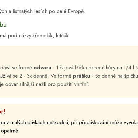
ch a listnatých lesích po celé Evropě.
ubu
námá pod názvy křemelák, letňák
odává ve formě
odvaru
- 1 čajová lžička drcené kůry na 1/4 l š
. Užívá se 2 - 3x denně. Ve formě
prášku
- 5x denně na špičku
je odvar silnější nežli pro použití vnitřní.
r!
ůra v malých dávkách neškodná, při předávkování může vyvolat
 opatrně.