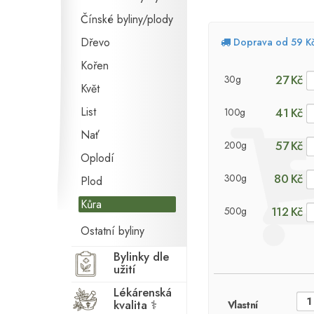
Čínské byliny/plody
Dřevo
Doprava od 59 K
Kořen
27 Kč
30g
Květ
List
41 Kč
100g
Nať
57 Kč
200g
Oplodí
80 Kč
300g
Plod
Kůra
112 Kč
500g
Ostatní byliny
Bylinky dle
užití
Lékárenská
kvalita ⚕
Vlastní