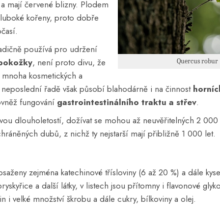
tů a mají červené blizny. Plodem
hluboké kořeny, proto dobře
časí.
radičně používá pro udržení
 pokožky
, není proto divu, že
Quercus robur 
stí mnoha kosmetických a
V neposlední řadě však působí blahodárně i na činnost
horníc
rovněž fungování
gastrointestinálního traktu a střev
.
vou dlouholetostí, dožívat se mohou až neuvěřitelných 2 000
něných dubů, z nichž ty nejstarší mají přibližně 1 000 let.
saženy zejména katechinové třísloviny (6 až 20 %) a dále kyse
pryskyřice a další látky, v listech jsou přítomny i flavonové glyk
in i velké množství škrobu a dále cukry, bílkoviny a olej.