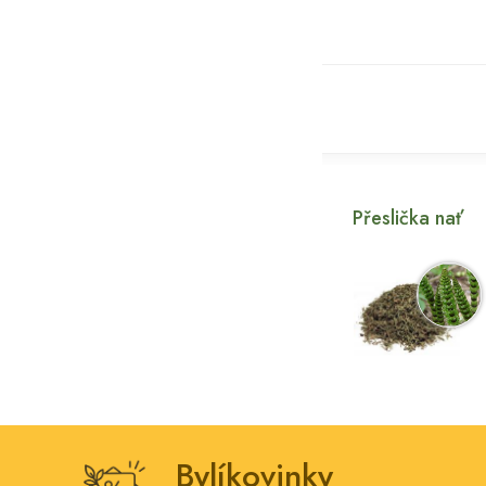
Přeslička nať
Bylíkovinky