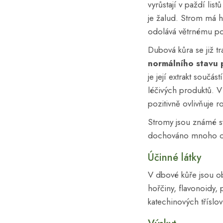
vyrůstají v paždí lis
je žalud. Strom má 
odolává větrnému po
Dubová kůra se již t
normálního stavu
je její extrakt součá
léčivých produktů. 
pozitivně ovlivňuje 
Stromy jsou známé s
dochováno mnoho chrá
Účinné látky
V dbové kůře jsou ob
hořčiny, flavonoidy, 
katechinových tříslov