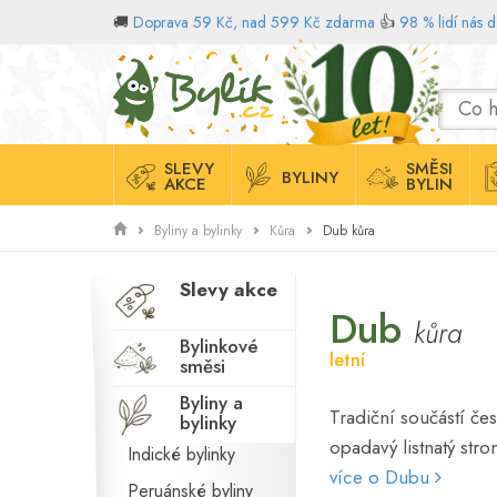
🚚
Doprava 59 Kč, nad 599 Kč zdarma
👍
98 % lidí nás 
Domů
SLEVY
SMĚSI
BYLINY
AKCE
BYLIN
Dub kůra
Byliny a bylinky
Kůra
Slevy akce
Dub
kůra
Bylinkové
letní
směsi
Byliny a
Tradiční součástí čes
bylinky
opadavý listnatý st
Indické bylinky
více o Dubu
Peruánské byliny