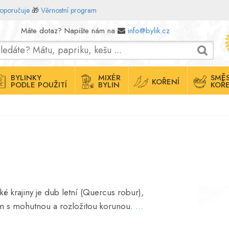
doporučuje
🎁
Věrnostní program
Máte dotaz? Napište nám na
info@bylik.cz
BYLINKY
MIXÉR
SMĚS
KOŘENÍ
PODLE POUŽITÍ
BYLIN
KOŘE
ké krajiny je dub letní (Quercus robur),
rom s mohutnou a rozložitou korunou.
...