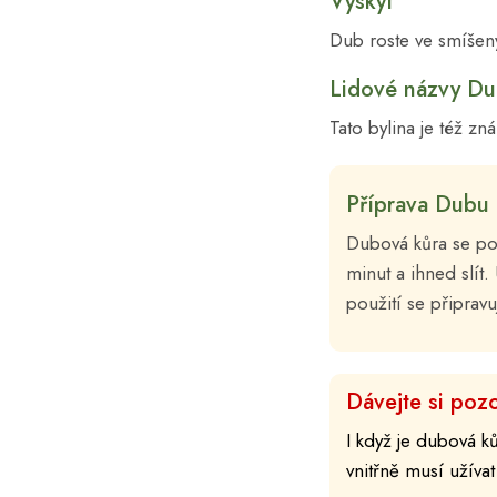
Výskyt
Dub roste ve smíšený
Lidové názvy D
Tato bylina je též z
Příprava Dubu
Dubová kůra se p
minut a ihned slít
použití se připravu
Dávejte si pozo
I když je dubová k
vnitřně musí užívat