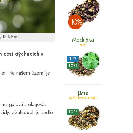
­-10%
/ Dub letní
Meduňka
nať
h cest dýchacích
a
TIP!
TOP!
 let. Na našem území je
Játra
bylinková směs
lina galová a elagová,
osidy, v žaludech je vedle
TOP!