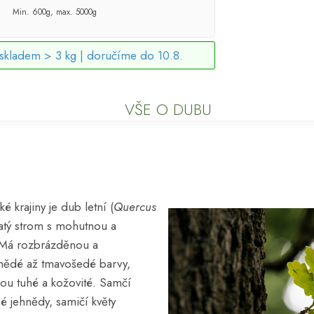
Min. 600g, max. 5000g
skladem > 3 kg |
doručíme do 10.8.
VŠE O DUBU
é krajiny je dub letní (
Quercus
natý strom s mohutnou a
 Má rozbrázděnou a
nědé až tmavošedé barvy,
jsou tuhé a kožovité. Samčí
hé jehnědy, samičí květy