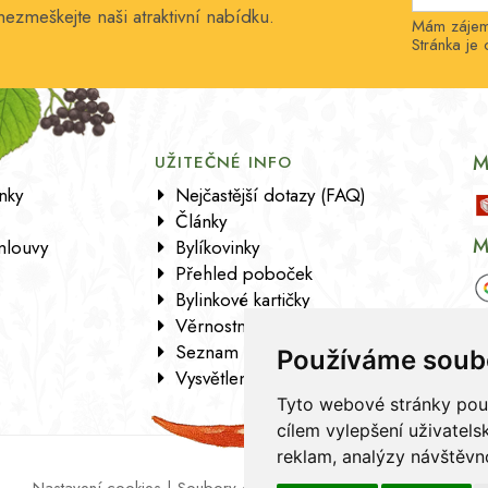
nezmeškejte naši atraktivní nabídku.
Mám zájem 
Stránka j
M
UŽITEČNÉ INFO
nky
Nejčastější dotazy (FAQ)
Články
M
mlouvy
Bylíkovinky
Přehled poboček
Bylinkové kartičky
Věrnostní program
Seznam sortimentu
Používáme soub
Vysvětlení analytických údajů
Tyto webové stránky použí
cílem vylepšení uživatel
reklam, analýzy návštěvno