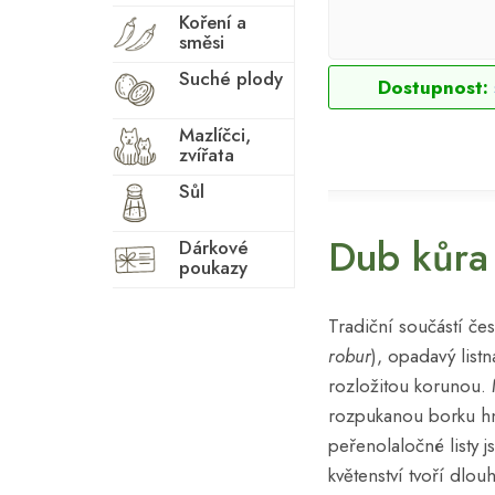
Koření a
směsi
Suché plody
Dostupnost:
Mazlíčci,
zvířata
Sůl
Dub kůra
Dárkové
poukazy
Tradiční součástí česk
robur
), opadavý list
rozložitou korunou.
rozpukanou borku h
peřenolaločné listy 
květenství tvoří dlou