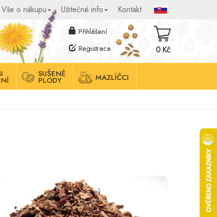
Vše o nákupu
Užitečné info
Kontakt
Přihlášení
Registrace
0 Kč
I
SUŠENÉ
MAZLÍČCI
NÍ
PLODY