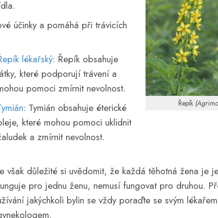
dla.
ové účinky a pomáhá při trávicích
Řepík lékařský
: Řepík obsahuje
látky, které podporují trávení a
mohou pomoci zmírnit nevolnost.
Řepík
(Agrimo
Tymián
: Tymián obsahuje éterické
oleje, které mohou pomoci uklidnit
žaludek a zmírnit nevolnost.
Je však důležité si uvědomit, že každá těhotná žena je 
funguje pro jednu ženu, nemusí fungovat pro druhou. P
užívání jakýchkoli bylin se vždy poraďte se svým lékaře
gynekologem.