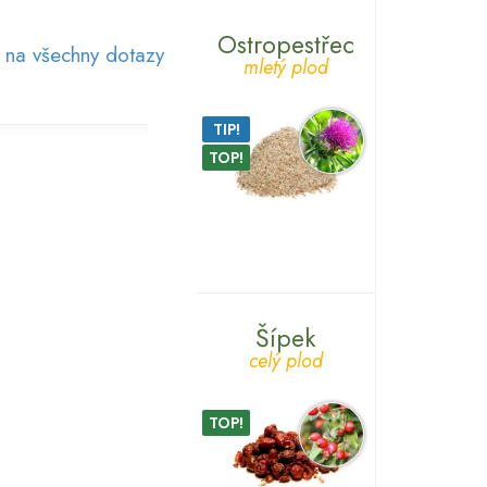
Ostropestřec
 na všechny dotazy
mletý plod
TIP!
TOP!
Šípek
celý plod
TOP!