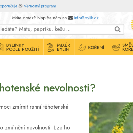
doporučuje
🎁
Věrnostní program
Máte dotaz? Napište nám na
info@bylik.cz
BYLINKY
MIXÉR
SMĚS
KOŘENÍ
PODLE POUŽITÍ
BYLIN
KOŘE
hotenské nevolnosti?
moci zmírnit ranní těhotenské
o zmírnění nevolnosti. Lze ho