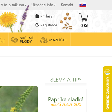
Vše o nákupu
Užitečné info
Kontakt
Přihlášení
Registrace
0 Kč
I
SUŠENÉ
MAZLÍČCI
NÍ
PLODY
SLEVY A TIPY
Paprika sladká
mletá ASTA 200