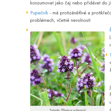
konzumovat jako čaj nebo přidávat do jí
Pupečník
- má protizánětlivé a protikřeč
problémech, včetně nevolnosti
Tymián
(Thymus vulgaris)