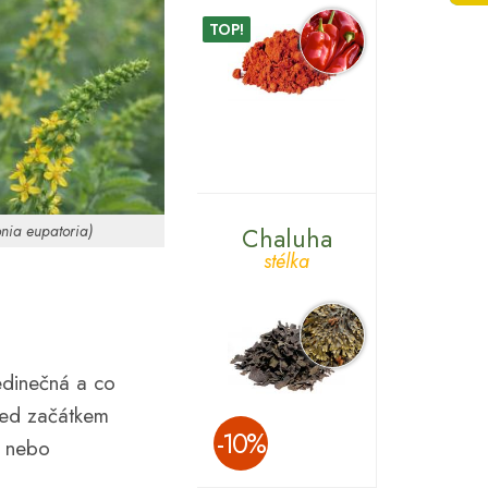
TOP!
nia eupatoria)
Chaluha
stélka
jedinečná a co
řed začátkem
­-10%
m nebo