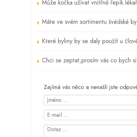
Může kočka užívat vnitřně řepík léka
Máte ve svém sortimentu švédské by
Které byliny by se daly použít u člov
Chci se zeptat,prosím vás co bych s
Zajímá vás něco a nenašli jste odpo