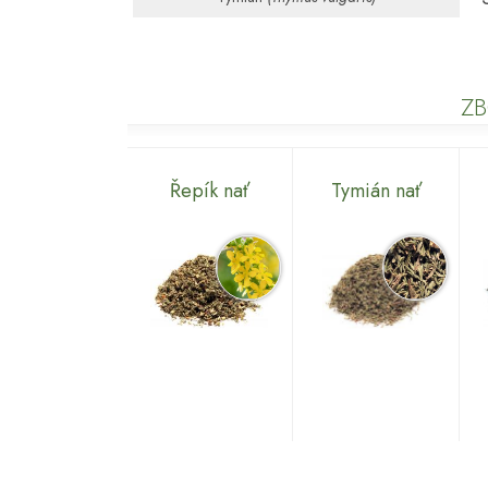
ZB
Řepík nať
Tymián nať