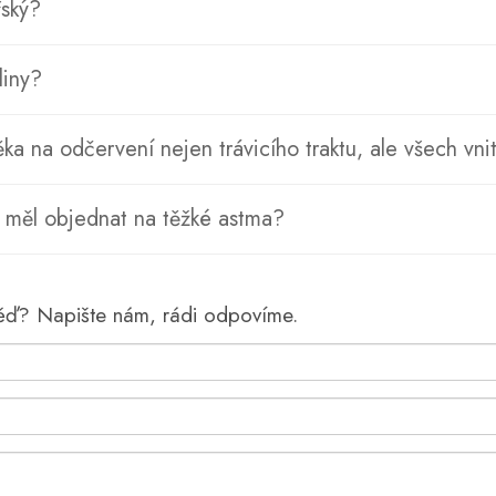
řský?
liny?
ěka na odčervení nejen trávicího traktu, ale všech vn
i měl objednat na těžké astma?
věď? Napište nám, rádi odpovíme.