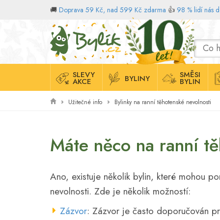
🚚
Doprava 59 Kč, nad 599 Kč zdarma
👍
98 % lidí nás 
Domů
SLEVY
SMĚSI
BYLINY
AKCE
BYLIN
Užitečné info
Bylinky na ranní těhotenské nevolnosti
Máte něco na ranní tě
Ano, existuje několik bylin, které mohou po
nevolnosti. Zde je několik možností:
Zázvor
: Zázvor je často doporučován pr