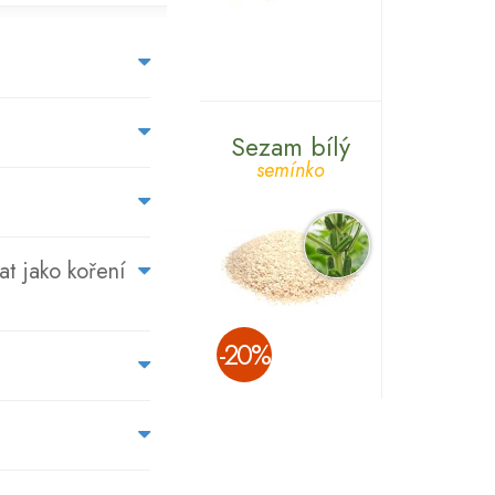
NA
CO
SE
Sezam bílý
NÁS
semínko
ZÁKAZNÍCI
PTAJÍ...
at jako koření
­-20%