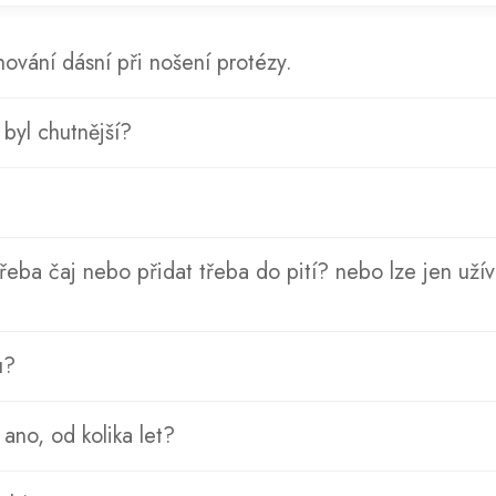
ování dásní při nošení protézy.
 byl chutnější?
řeba čaj nebo přidat třeba do pití? nebo lze jen užív
u?
ano, od kolika let?