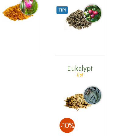
TIP!
Eukalypt
list
­-10%