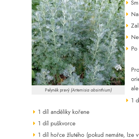
Smí
Nas
Zal
Nec
Po 
Pro
ori
ale
Pelyněk pravý
(Artemisia absinthium)
1 d
1 díl anděliky kořene
1 díl puškvorce
1 díl hořce žlutého (pokud nemáte, lze 