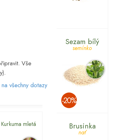
Sezam bílý
semínko
řipravit. Vše
y).
 na všechny dotazy
­-20%
Kurkuma mletá
Brusinka
nať