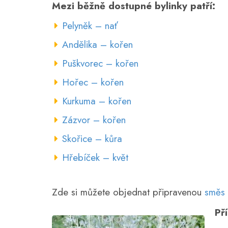
Mezi běžně dostupné bylinky patří:
Pelyněk – nať
Andělika – kořen
Puškvorec – kořen
Hořec – kořen
Kurkuma – kořen
Zázvor – kořen
Skořice – kůra
Hřebíček – květ
Zde si můžete objednat připravenou
směs 
Př