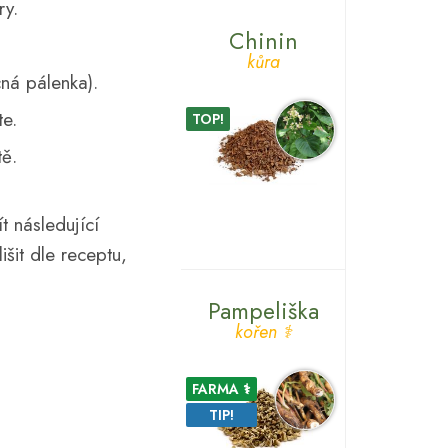
ry.
Chinin
kůra
ná pálenka).
te.
TOP!
tě.
 následující
šit dle receptu,
Pampeliška
kořen ⚕
FARMA ⚕
TIP!