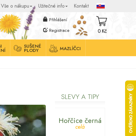
Vše o nákupu
Užitečné info
Kontakt
Přihlášení
Registrace
0 Kč
I
SUŠENÉ
MAZLÍČCI
NÍ
PLODY
SLEVY A TIPY
Hořčice černá
celá