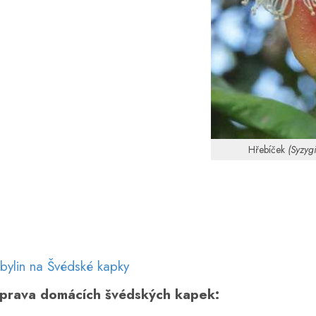
Hřebíček
(Syzyg
bylin na Švédské kapky
íprava domácích švédských kapek: