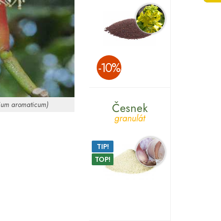
­-10%
ium aromaticum)
Česnek
granulát
TIP!
TOP!