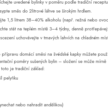
chejte uvedené bylinky v poměru podle tradiční receptu
ypte směs do 2litrové láhve se širokým hrdlem.
ijte 1,5 litrem 38–40% alkoholu (např. režná nebo ovoc
hte stát na teplém místě 3–4 týdny, denně protřepávej
scezení uchovávejte v tmavých lahvích na chladném mís
 přípravu domácí směsi na švédské kapky můžete použít
entační poměry sušených bylin – složení se může mírně li
 toto je tradiční základ:
íl pelyňku
vynechat nebo nahradit andělikou)