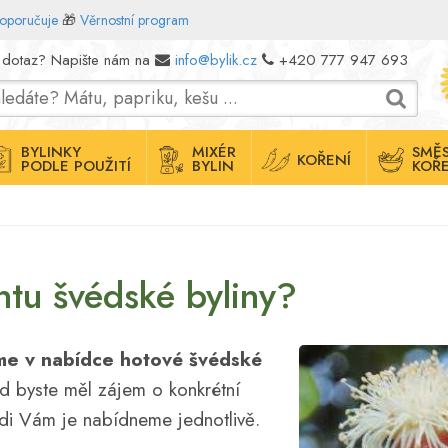
doporučuje
🎁
Věrnostní program
 dotaz? Napište nám na
info@bylik.cz
+420 777 947 693
BYLINKY
MIXÉR
SMĚS
KOŘENÍ
PODLE POUŽITÍ
BYLIN
KOŘE
ntu švédské byliny?
e v nabídce hotové švédské
d byste měl zájem o konkrétní
di Vám je nabídneme jednotlivě.