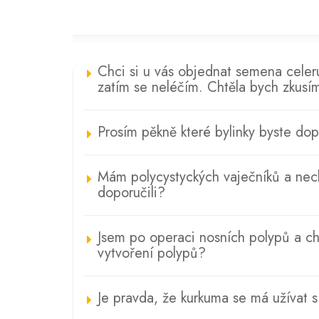
Chci si u vás objednat semena celer
zatím se neléčím. Chtěla bych zkusím
Prosím pěkně které bylinky byste dop
Mám polycystyckých vaječníků a nechc
doporučili?
Jsem po operaci nosních polypů a chtě
vytvoření polypů?
Je pravda, že kurkuma se má užívat