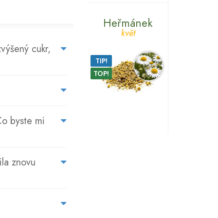
Heřmánek
květ
NA
výšený cukr,
CO
TIP!
SE
TOP!
NÁS
ZÁKAZNÍCI
PTAJÍ...
Co byste mi
ila znovu