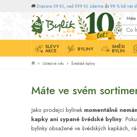
🚚
Doprava 59 Kč, nad 599 Kč zdarma
👍
98 % lidí nás 
Domů
Máte
SLEVY
SMĚSI
BYLINY
AKCE
BYLIN
Užitečné info
Švédské byliny
Máte ve svém sortime
Jako prodejci bylinek
momentálně nemám
kapky ani sypané švédské byliny
. Poku
bylinky obsažené ve švédských kapkách, rá