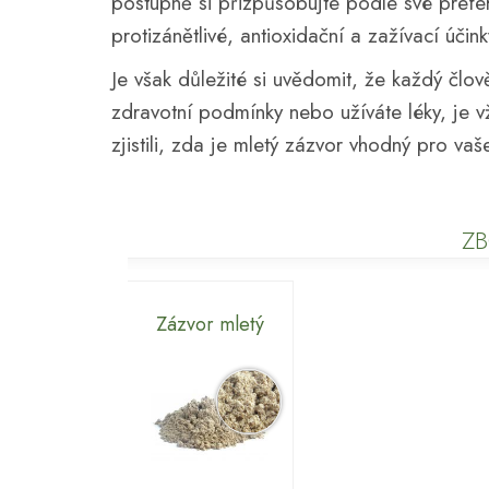
postupně si přizpůsobujte podle své prefe
protizánětlivé, antioxidační a zažívací účink
Je však důležité si uvědomit, že každý člo
zdravotní podmínky nebo užíváte léky, je 
zjistili, zda je mletý zázvor vhodný pro vaš
ZB
Zázvor mletý