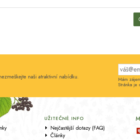
nezmeškejte naši atraktivní nabídku.
Mám zájem 
Stránka j
M
UŽITEČNÉ INFO
nky
Nejčastější dotazy (FAQ)
Články