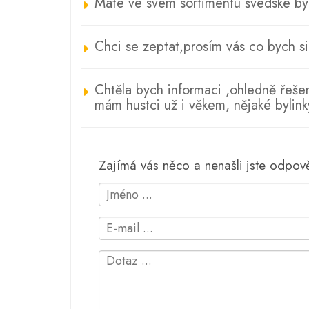
Máte ve svém sortimentu švédské by
Chci se zeptat,prosím vás co bych s
Chtěla bych informaci ,ohledně řešení
mám hustci už i věkem, nějaké bylin
Zajímá vás něco a nenašli jste odpo