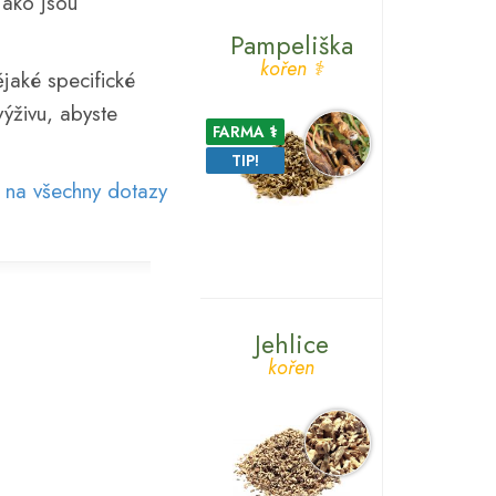
jako jsou
Pampeliška
kořen ⚕
jaké specifické
ýživu, abyste
FARMA ⚕
TIP!
 na všechny dotazy
Jehlice
kořen