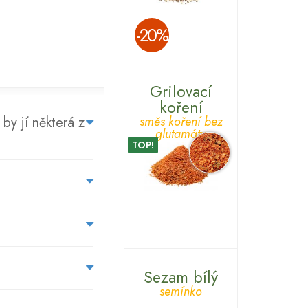
­-20%
Grilovací
koření
NA
by jí některá z
směs koření bez
glutamátu
CO
TOP!
SE
NÁS
ZÁKAZNÍCI
PTAJÍ...
Sezam bílý
semínko