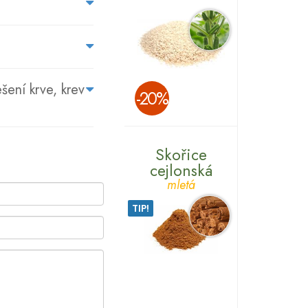
šení krve, krev
­-20%
Skořice
cejlonská
mletá
TIP!