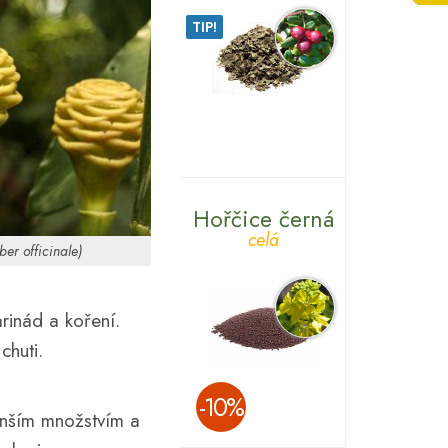
TIP!
Hořčice černá
celá
ber officinale)
rinád a koření.
chuti.
­-10%
enším množstvím a