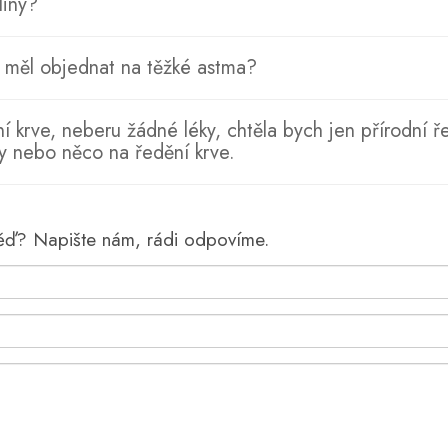
liny?
i měl objednat na těžké astma?
 krve, neberu žádné léky, chtěla bych jen přírodní ře
ky nebo něco na ředění krve.
věď? Napište nám, rádi odpovíme.