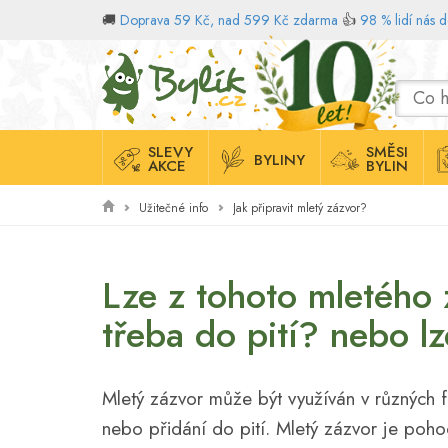
🚚
Doprava 59 Kč, nad 599 Kč zdarma
👍
98 % lidí nás 
Domů
SLEVY
SMĚSI
BYLINY
AKCE
BYLIN
Užitečné info
Jak připravit mletý zázvor?
Lze z tohoto mletého 
třeba do pití? nebo lz
Mletý zázvor může být využíván v různých 
nebo přidání do pití. Mletý zázvor je poho