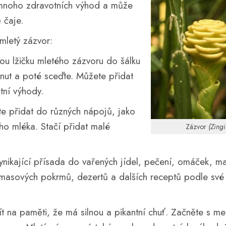
é mnoho zdravotních výhod a může
 čaje.
mletý zázvor:
vou lžičku mletého zázvoru do šálku
inut a poté sceďte. Můžete přidat
tní výhody.
te přidat do různých nápojů, jako
ho mléka. Stačí přidat malé
Zázvor
(Zingi
vynikající přísada do vařených jídel, pečení, omáček, ma
asových pokrmů, dezertů a dalších receptů podle své 
t na paměti, že má silnou a pikantní chuť. Začněte s m