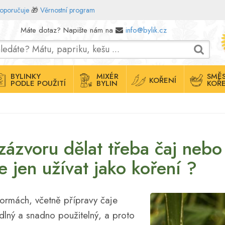
doporučuje
🎁
Věrnostní program
Máte dotaz? Napište nám na
info@bylik.cz
BYLINKY
MIXÉR
SMĚS
KOŘENÍ
PODLE POUŽITÍ
BYLIN
KOŘE
zázvoru dělat třeba čaj nebo
e jen užívat jako koření ?
formách, včetně přípravy čaje
dlný a snadno použitelný, a proto