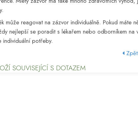
rence. Mletý zázvor má také mnoho zdravotních výhod, 
y.
věk může reagovat na zázvor individuálně. Pokud máte ně
vždy nejlepší se poradit s lékařem nebo odborníkem na v
e individuální potřeby.
Zpět
OŽÍ SOUVISEJÍCÍ S DOTAZEM