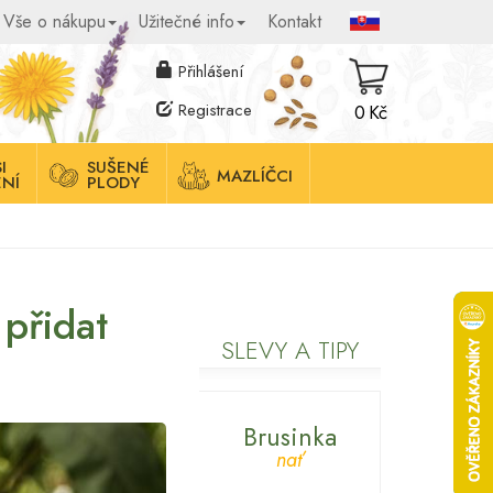
Vše o nákupu
Užitečné info
Kontakt
Přihlášení
Registrace
0 Kč
I
SUŠENÉ
MAZLÍČCI
NÍ
PLODY
 přidat
SLEVY A TIPY
Brusinka
nať