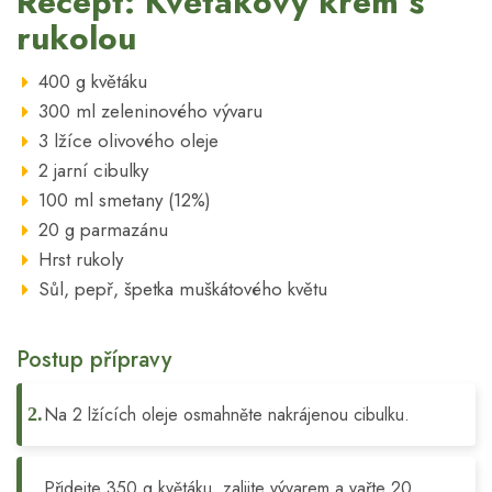
Recept: Květákový krém s
rukolou
400 g květáku
300 ml zeleninového vývaru
3 lžíce olivového oleje
2 jarní cibulky
100 ml smetany (12%)
20 g parmazánu
Hrst rukoly
Sůl, pepř, špetka muškátového květu
Postup přípravy
Na 2 lžících oleje osmahněte nakrájenou cibulku.
Přidejte 350 g květáku, zalijte vývarem a vařte 20