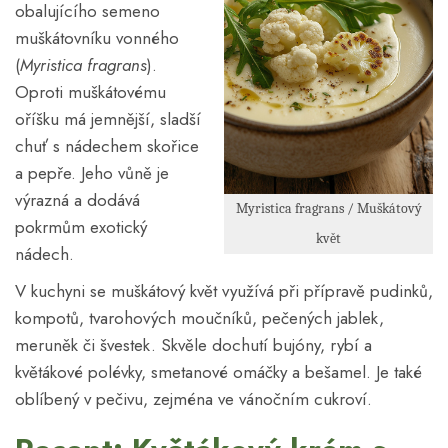
obalujícího semeno
muškátovníku vonného
(
Myristica fragrans
).
Oproti muškátovému
oříšku má jemnější, sladší
chuť s nádechem skořice
a pepře. Jeho vůně je
výrazná a dodává
Myristica fragrans / Muškátový
pokrmům exotický
květ
nádech.
V kuchyni se muškátový květ využívá při přípravě pudinků,
kompotů, tvarohových moučníků, pečených jablek,
meruněk či švestek. Skvěle dochutí bujóny, rybí a
květákové polévky, smetanové omáčky a bešamel. Je také
oblíbený v pečivu, zejména ve vánočním cukroví.