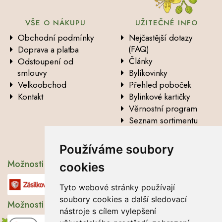
VŠE O NÁKUPU
UŽITEČNÉ INFO
Obchodní podmínky
Nejčastější dotazy
(FAQ)
Doprava a platba
Články
Odstoupení od
smlouvy
Bylíkovinky
Velkoobchod
Přehled poboček
Kontakt
Bylinkové kartičky
Věrnostní program
Seznam sortimentu
Vysvětlení analytických
údajů
Používáme soubory
Možnosti dopravy
cookies
Tyto webové stránky používají
soubory cookies a další sledovací
Možnosti platby
nástroje s cílem vylepšení