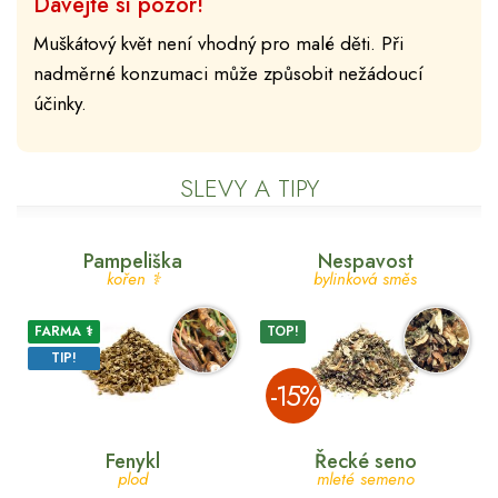
Dávejte si pozor!
Muškátový květ není vhodný pro malé děti. Při
nadměrné konzumaci může způsobit nežádoucí
účinky.
SLEVY A TIPY
Pampeliška
Nespavost
kořen ⚕
bylinková směs
FARMA ⚕
TOP!
TIP!
­-15%
Fenykl
Řecké seno
plod
mleté semeno