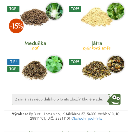
TOP!
TOP!
­-15%
Meduňka
Játra
nať
bylinková směs
TIP!
TOP!
TOP!
Zajímá vás něco dalšího o tomto zboží? Klikněte zde.
Výrobce:
Bylík.cz - Lbros s.r.o., K Mlékárně 57, 54303 Vrchlabí 3, IČ:
28811101, DIČ: 28811101
Obchodní podmínky