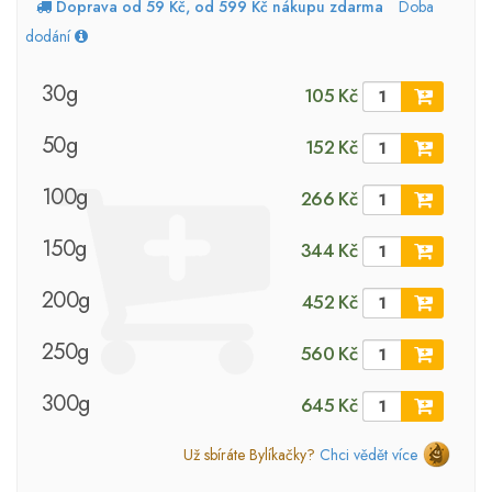
Doprava od 59 Kč, od 599 Kč nákupu zdarma
Doba
dodání
30g
105 Kč
50g
152 Kč
100g
266 Kč
150g
344 Kč
200g
452 Kč
250g
560 Kč
300g
645 Kč
Už sbíráte Bylíkačky?
Chci vědět více