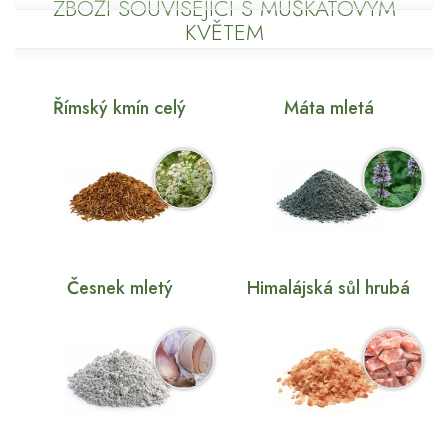
ZBOŽÍ SOUVISEJÍCÍ S MUŠKÁTOVÝM
KVĚTEM
Římský kmín celý
Máta mletá
Česnek mletý
Himalájská sůl hrubá