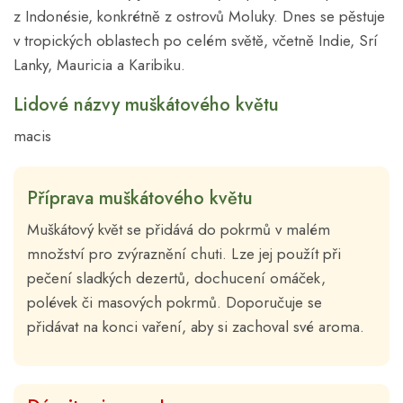
z Indonésie, konkrétně z ostrovů Moluky. Dnes se pěstuje
v tropických oblastech po celém světě, včetně Indie, Srí
Lanky, Mauricia a Karibiku.
Lidové názvy muškátového květu
macis
Příprava muškátového květu
Muškátový květ se přidává do pokrmů v malém
množství pro zvýraznění chuti. Lze jej použít při
pečení sladkých dezertů, dochucení omáček,
polévek či masových pokrmů. Doporučuje se
přidávat na konci vaření, aby si zachoval své aroma.