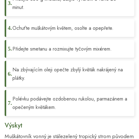
minut.
Ochuťte muškátovým květem, osolte a opepřete.
Přidejte smetanu a rozmixujte tyčovým mixérem.
Na zbývajícím oleji opečte zbylý květák nakrájený na
plátky.
Polévku podávejte ozdobenou rukolou, parmazánem a
opečeným květákem.
Výskyt
Muškátovník vonný je stálezelený tropický strom původem