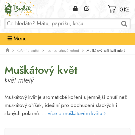
Domů
0 Kč
Menu
Muškátový květ květ mletý
Koření a směsi
Jednodruhové koření
Muškátový květ
květ mletý
Muškátový květ je aromatické koření s jemnější chutí než
muškátový oříšek, ideální pro dochucení sladkých i
slaných pokrmů.
... více o muškátovém květu