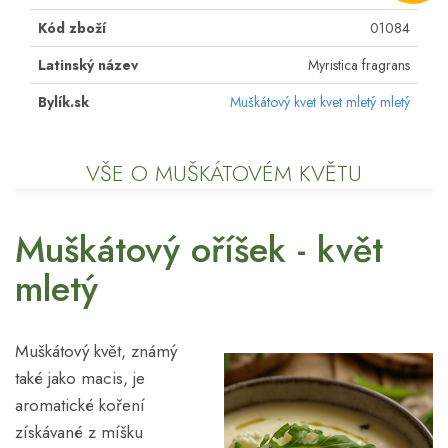
Kód zboží
01084
Latinský název
Myristica fragrans
Bylík.sk
Muškátový kvet kvet mletý mletý
VŠE O MUŠKÁTOVÉM KVĚTU
Muškátový oříšek - květ
mletý
Muškátový květ, známý
také jako macis, je
aromatické koření
získávané z míšku