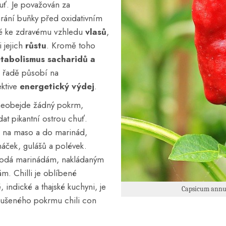
uť. Je považován za
hrání buňky před oxidativním
aké ke zdravému vzhledu
vlasů
,
i jejich
růstu
. Kromě toho
tabolismus sacharidů a
í řadě působí na
ektive
energetický výdej
.
 neobejde žádný pokrm,
t pikantní ostrou chuť.
á na maso a do marinád,
áček, gulášů a polévek.
dodá marinádám, nakládaným
m. Chilli je oblíbené
 indické a thajské kuchyni, je
Capsicum annu
 dušeného pokrmu chili con