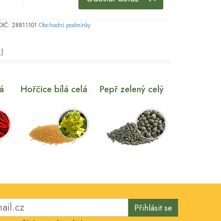
, DIČ: 28811101
Obchodní podmínky
I
vá
Hořčice bílá celá
Pepř zelený celý
Přihlásit se