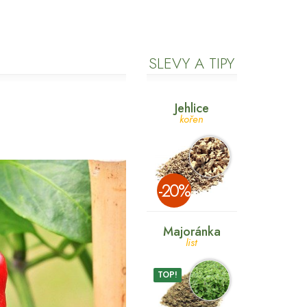
SLEVY A TIPY
Jehlice
kořen
­-20%
Majoránka
list
TOP!