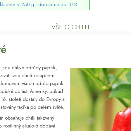
skladem < 250 g |
doručíme do 10.8.
VŠE O CHILLI
té
í jsou pálivé odrůdy paprik,
ovat svou chutí i stupněm
m domovem všech odrůd paprik
ropické oblasti Ameriky, odkud
 16. století dostaly do Evropy a
ěstovány takřka po celém světě.
n obsahuje chilli takzvaný
o rostlinný alkaloid dodává