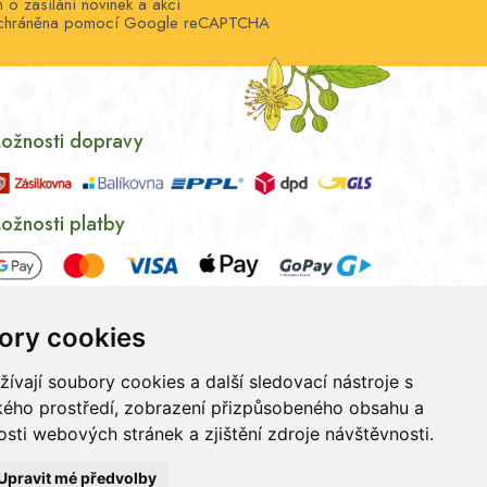
o zasílání novinek a akcí
e chráněna pomocí Google reCAPTCHA
ožnosti dopravy
ožnosti platby
ory cookies
vají soubory cookies a další sledovací nástroje s
ského prostředí, zobrazení přizpůsobeného obsahu a
sti webových stránek a zjištění zdroje návštěvnosti.
ních údajů
|
Souhlas se zpracováním osobních údajů
Upravit mé předvolby