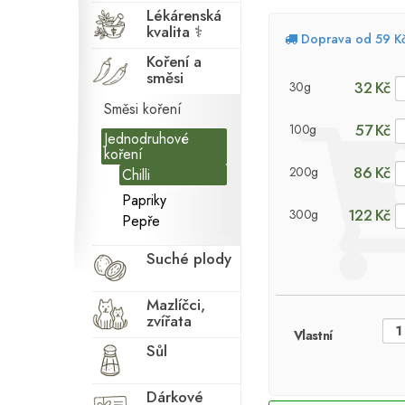
Lékárenská
kvalita ⚕
Doprava od 59 K
Koření a
směsi
32 Kč
30g
Směsi koření
57 Kč
100g
Jednodruhové
koření
86 Kč
200g
Chilli
Papriky
122 Kč
300g
Pepře
Suché plody
Mazlíčci,
zvířata
Vlastní
Sůl
Dárkové