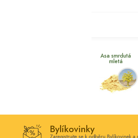
Asa smrdutá
mletá
Bylíkovinky
Zaregistrujte se k odběru Bylíkovinek a 