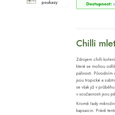
poukazy
Dostupnost:
Chilli mle
Zdrojem chilli kořen
které se mohou odliš
pálivosti. Původní
jsou tropické a subt
se však již v průběhu
v současnosti jsou p
Kromě řady mikroživi
kapsaicin. Právě tent