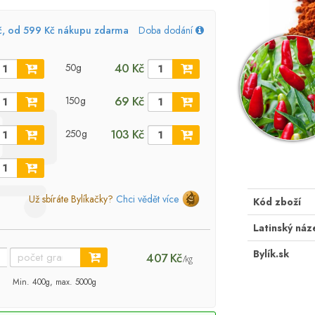
č, od 599 Kč nákupu zdarma
Doba dodání
40 Kč
50g
69 Kč
150g
103 Kč
250g
Už sbíráte Bylíkačky?
Chci vědět více
Kód zboží
Latinský náz
Bylík.sk
407 Kč
/kg
Min. 400g, max. 5000g