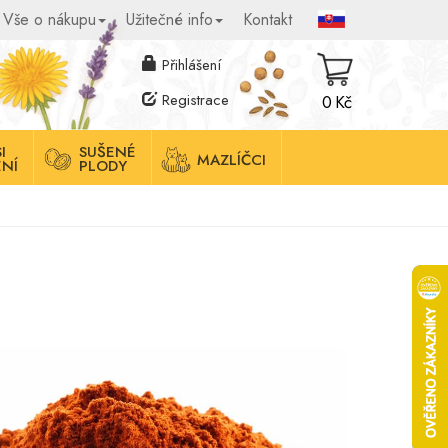
Vše o nákupu
Užitečné info
Kontakt
Přihlášení
Registrace
0 Kč
I
SUŠENÉ
MAZLÍČCI
NÍ
PLODY