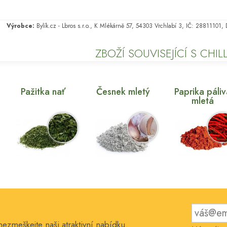
Výrobce:
Bylík.cz - Lbros s.r.o., K Mlékárně 57, 54303 Vrchlabí 3, IČ: 28811101
ZBOŽÍ SOUVISEJÍCÍ S CHILL
Pažitka nať
Česnek mletý
Paprika páli
mletá
nezmeškejte naši atraktivní nabídku.