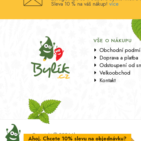
Sleva 10 % na váš nákup!
více
VŠE O NÁKUPU
Obchodní podmí
Doprava a platba
Odstoupení od s
Velkoobchod
Kontakt
Copyright
2026 Lbros s.r.o.
Ahoj. Chcete 10% slevu na objednávku?