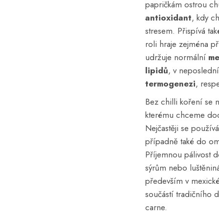
papričkám ostrou ch
antioxidant
, kdy c
stresem. Přispívá t
roli hraje zejména př
udržuje normální
me
lipidů
, v neposledn
termogenezi
, resp
Bez chilli koření se
kterému chceme doda
Nejčastěji se použív
případně také do om
Příjemnou pálivost 
sýrům nebo luštěniná
především v mexické,
součástí tradičního
carne.