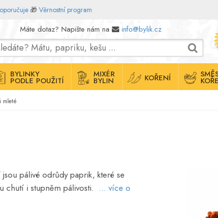
doporučuje
🎁
Věrnostní program
Máte dotaz? Napište nám na
info@bylik.cz
BYLINKY
MIXÉR
SMĚS
KOŘENÍ
PODLE POUŽITÍ
BYLIN
KOŘE
i mleté
 jsou pálivé odrůdy paprik, které se
 chutí i stupněm pálivosti.
... více o