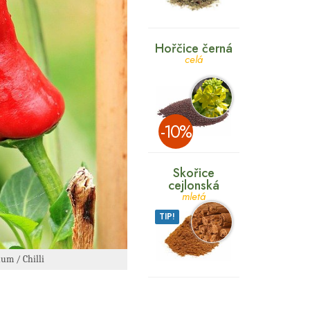
Hořčice černá
celá
­-10%
Skořice
cejlonská
mletá
TIP!
um / Chilli