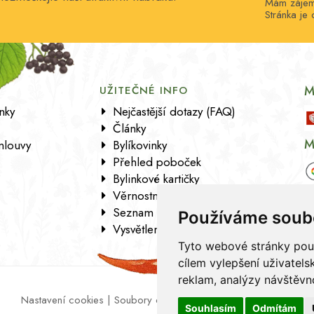
Mám zájem 
Stránka j
M
UŽITEČNÉ INFO
nky
Nejčastější dotazy (FAQ)
Články
M
mlouvy
Bylíkovinky
Přehled poboček
Bylinkové kartičky
Věrnostní program
Seznam sortimentu
Používáme soub
Vysvětlení analytických údajů
Tyto webové stránky použí
cílem vylepšení uživatel
reklam, analýzy návštěvno
Nastavení cookies
|
Soubory cookies
|
Zásady zpracování osob
Souhlasím
Odmítám