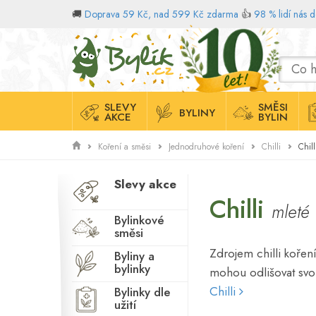
🚚
Doprava 59 Kč, nad 599 Kč zdarma
👍
98 % lidí nás 
Domů
SLEVY
SMĚSI
BYLINY
AKCE
BYLIN
Chill
Koření a směsi
Jednodruhové koření
Chilli
Slevy akce
Chilli
mleté
Bylinkové
směsi
Zdrojem chilli koření
Byliny a
bylinky
mohou odlišovat svou
Chilli
Bylinky dle
užití