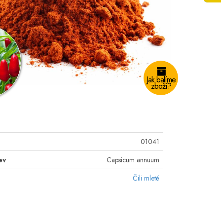
Jak balíme
zboží?
01041
ev
Capsicum annuum
Čili mleté