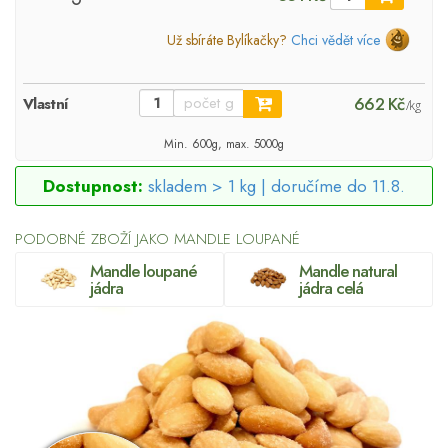
Už sbíráte Bylíkačky?
Chci vědět více
662 Kč
Vlastní
/kg
Min. 600g, max. 5000g
Dostupnost:
skladem > 1 kg |
doručíme do 11.8.
PODOBNÉ ZBOŽÍ JAKO MANDLE LOUPANÉ
Mandle loupané
Mandle natural
jádra
jádra celá