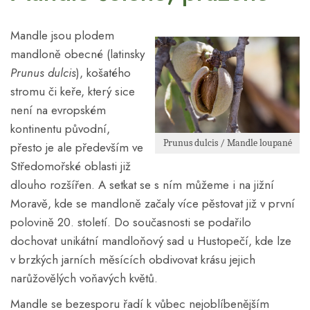
Mandle jsou plodem
mandloně obecné (latinsky
Prunus dulcis
), košatého
stromu či keře, který sice
není na evropském
kontinentu původní,
Prunus dulcis / Mandle loupané
přesto je ale především ve
Středomořské oblasti již
dlouho rozšířen. A setkat se s ním můžeme i na jižní
Moravě, kde se mandloně začaly více pěstovat již v první
polovině 20. století. Do současnosti se podařilo
dochovat unikátní mandloňový sad u Hustopečí, kde lze
v brzkých jarních měsících obdivovat krásu jejich
narůžovělých voňavých květů.
Mandle se bezesporu řadí k vůbec nejoblíbenějším