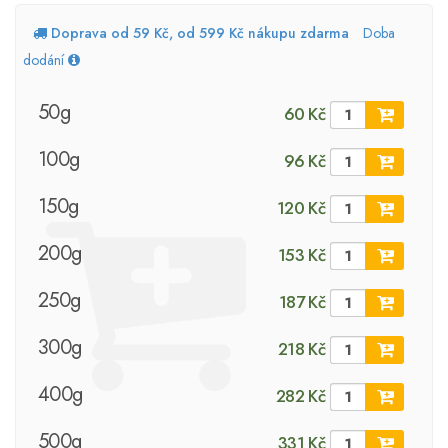
Doprava od 59 Kč, od 599 Kč nákupu zdarma
Doba
dodání
50g
60 Kč
100g
96 Kč
150g
120 Kč
200g
153 Kč
250g
187 Kč
300g
218 Kč
400g
282 Kč
500g
331 Kč