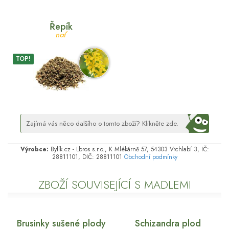
Řepík
nať
TOP!
Zajímá vás něco dalšího o tomto zboží? Klikněte zde.
Výrobce:
Bylík.cz - Lbros s.r.o., K Mlékárně 57, 54303 Vrchlabí 3, IČ:
28811101, DIČ: 28811101
Obchodní podmínky
ZBOŽÍ SOUVISEJÍCÍ S MADLEMI
Brusinky sušené plody
Schizandra plod