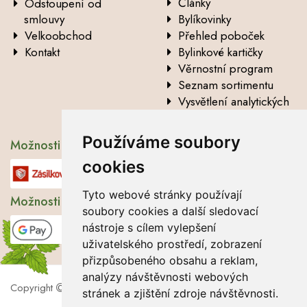
Články
Odstoupení od
smlouvy
Bylíkovinky
Velkoobchod
Přehled poboček
Kontakt
Bylinkové kartičky
Věrnostní program
Seznam sortimentu
Vysvětlení analytických
údajů
Používáme soubory
Možnosti dopravy
cookies
Tyto webové stránky používají
Možnosti platby
soubory cookies a další sledovací
nástroje s cílem vylepšení
uživatelského prostředí, zobrazení
přizpůsobeného obsahu a reklam,
analýzy návštěvnosti webových
Copyright
2026 Lbros s.r.o.
stránek a zjištění zdroje návštěvnosti.