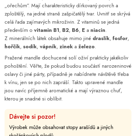
„ořechům“. Mají charakteristicky dírkovaný povrch a
zploštělý, na jedné straně zašpičatělý tvar. Uvnitř se skrývá
celá řada zajímavých mikroživin. Z vitaminů se jedná
především o
vitamin B1
,
B2
,
B6
,
E
a
niacin
.
Z minerálních látek obsahuje mimo jiné
draslík
,
fosfor
,
hořčík
,
sodík
,
vápník
,
zinek
a
železo
.
Pražené mandle dochucené solí oživí prakticky jakékoliv
pohoštění. Věřte, že pokud budou součástí narozeninové
oslavy či jiné párty, případně je nabídnete návštěvě třeba
k vínu, jen se po nich zapráší. Takto upravené mandle
jsou navíc příjemně aromatické a mají výraznou chuť,
kterou je snadné si oblíbit.
Dávejte si pozor!
Výrobek může obsahovat stopy arašídů a jiných
skořápkových plodů