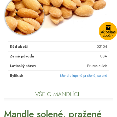
Jak balíme
zboží?
Kód zboží
02104
Země původu
USA
Latinský název
Prunus dulcis
Bylík.sk
Mandle lúpané pražené, solené
VŠE O MANDLÍCH
Mandle solené, pražené