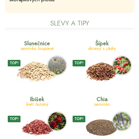
SLEVY A TIPY
Slunečnice
Šípek
semínko loupané
drcený s jádry
TOP!
TOP!
Ibišek
Chia
květ řezaný
semínko
TOP!
TOP!