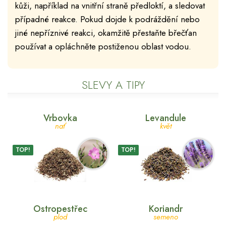
kůži, například na vnitřní straně předloktí, a sledovat
případné reakce. Pokud dojde k podráždění nebo
jiné nepříznivé reakci, okamžitě přestaňte břečťan
používat a opláchněte postiženou oblast vodou.
SLEVY A TIPY
Vrbovka
Levandule
nať
květ
TOP!
TOP!
Ostropestřec
Koriandr
plod
semeno