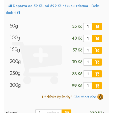
Doprava od 59 Kč, od 599 Kč nákupu zdarma
Doba
dodání
50g
35 Kč
100g
48 Kč
150g
57 Kč
200g
70 Kč
250g
83 Kč
300g
99 Kč
Už sbíráte Bylíkačky?
Chci vědět více