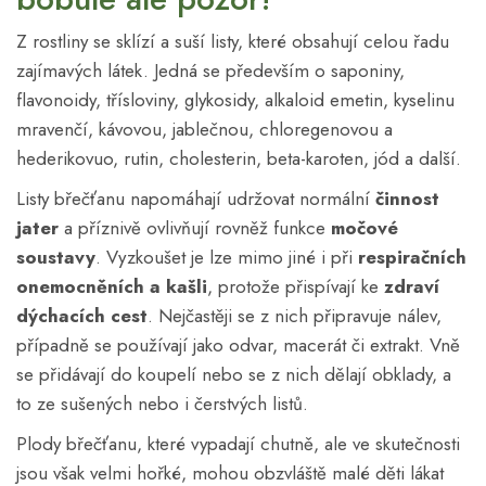
Z rostliny se sklízí a suší listy, které obsahují celou řadu
zajímavých látek. Jedná se především o saponiny,
flavonoidy, třísloviny, glykosidy, alkaloid emetin, kyselinu
mravenčí, kávovou, jablečnou, chloregenovou a
hederikovuo, rutin, cholesterin, beta-karoten, jód a další.
Listy břečťanu napomáhají udržovat normální
činnost
jater
a příznivě ovlivňují rovněž funkce
močové
soustavy
. Vyzkoušet je lze mimo jiné i při
respiračních
onemocněních a kašli
, protože přispívají ke
zdraví
dýchacích cest
. Nejčastěji se z nich připravuje nálev,
případně se používají jako odvar, macerát či extrakt. Vně
se přidávají do koupelí nebo se z nich dělají obklady, a
to ze sušených nebo i čerstvých listů.
Plody břečťanu, které vypadají chutně, ale ve skutečnosti
jsou však velmi hořké, mohou obzvláště malé děti lákat