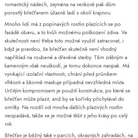
romantický nádech, zejména na venkově pak dům
porostlý břečťanem úžasně ladí s okolí krajinou.
Mnoho lidí má z popínavých rostlin plazících se po
fasádě obavu, a to kvůli možnému poškození zdiva. Ve
skutečnosti není třeba toto možné využití zatracovat, i
když je pravdou, že břečťan skutečně není vhodný
například na roubené a dřevěné stavby. Těm zděným a
kamenným však neuškodí, je tomu dokonce naopak. Má
vynikající izolační vlastnosti, chrání před průnikem
vlhkosti a šikovně maskuje případná nevzhledná místa.
Určitým kompromisem je použití konstrukce, po které se
břečťan může plazit, aniž by se kořínky přichytával do
omítky. Na rozdíl od mnoha dalších plazivých rostlin
neopadává, takže se je možné těšit z jeho krásy po celý
rok.
Břečťan je běžný také v parcích, okrasných zahradách, na