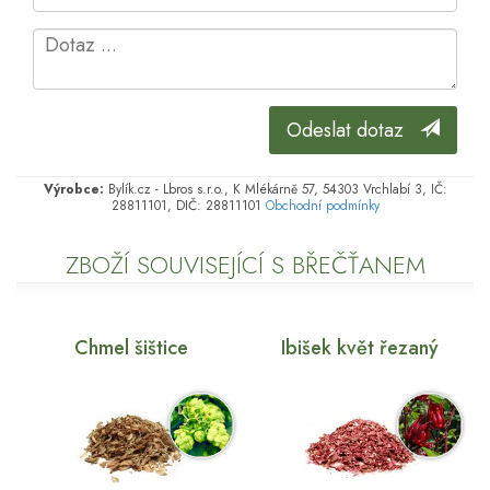
Odeslat dotaz
Výrobce:
Bylík.cz - Lbros s.r.o., K Mlékárně 57, 54303 Vrchlabí 3, IČ:
28811101, DIČ: 28811101
Obchodní podmínky
ZBOŽÍ SOUVISEJÍCÍ S BŘEČŤANEM
Chmel šištice
Ibišek květ řezaný