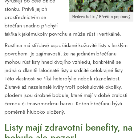
vyrůstají po celé délce
stonku. Právě jejich
prostřednictvím se
Hedera helix / Břečťan popínavý
břečťan snadno přichytí
takřka k jakémukoliv povrchu a může růst i vertikálně.
Rostlina má střídavě uspořádané kožovité listy s lesklým
povrchem. Je zajímavostí, že na jediném břečťanu
mohou růst listy hned dvojího vzhledu, konkrétně se
jedná o dlanitě laločnaté listy a srdčité celokrajné listy.
Této vlastnosti se říká heterofylie neboli různolistost.
Žlutavé až nazelenalé květy tvoří polokulovité okolíky,
plodem jsou drobné bobule, které mají v době zralosti
černou či tmavomodrou barvu. Kořen břečťanu bývá
poměrně hluboko uložený.
Listy mají zdravotní benefity, na
bobule ale pozor!