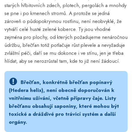
starých hřbitovních zdech, plotech, pergolách a mnohdy
se pne i po kmenech stromů. A protože se jedná
zároveň o půdopokryvnou rostlinu, není neobvyklé, že
vytváří celé husté zelené koberce. Ty jsou vhodné
zejména pro plochy, od kterých požadujeme nenáročnou
údržbu, břečťan totiž potlačuje růst plevele a nevyžaduje
zvláštní péči, daří se mu dokonce i ve stínu, jen je třeba
hlídat, aby se nerozrůstal tam, kde to již není žádoucí.
Břečťan, konkrétně břečťan popínavý
(Hedera helix), není obecně doporučován k
vnitřnímu užívání, včetně přípravy čaje. Listy
břečťanu obsahují saponiny, které mohou být
toxické a dráždivé pro trávicí systém a další
orgány.