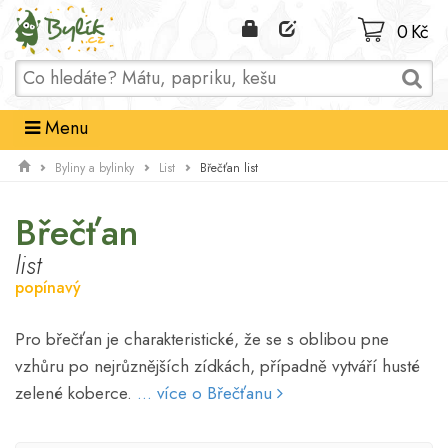
Domů
0 Kč
Menu
Břečťan list
Byliny a bylinky
List
Břečťan
list
popínavý
Pro břečťan je charakteristické, že se s oblibou pne
vzhůru po nejrůznějších zídkách, případně vytváří husté
zelené koberce.
... více o Břečťanu