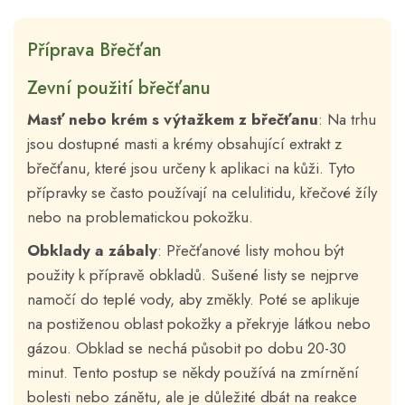
Příprava Břečťan
Zevní použití břečťanu
Masť nebo krém s výtažkem z břečťanu
: Na trhu
jsou dostupné masti a krémy obsahující extrakt z
břečťanu, které jsou určeny k aplikaci na kůži. Tyto
přípravky se často používají na celulitidu, křečové žíly
nebo na problematickou pokožku.
Obklady a zábaly
: Přečťanové listy mohou být
použity k přípravě obkladů. Sušené listy se nejprve
namočí do teplé vody, aby změkly. Poté se aplikuje
na postiženou oblast pokožky a překryje látkou nebo
gázou. Obklad se nechá působit po dobu 20-30
minut. Tento postup se někdy používá na zmírnění
bolesti nebo zánětu, ale je důležité dbát na reakce