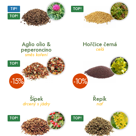
TIP!
TOP!
TOP!
Aglio olio &
Hořčice černá
peperoncino
celá
směs koření
TOP!
­-15%
­-10%
Šípek
Řepík
drcený s jádry
nať
TOP!
TOP!