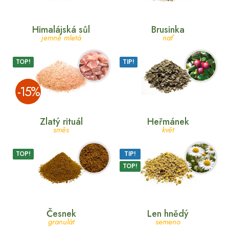
Himalájská sůl
Brusinka
jemně mletá
nať
TOP!
TIP!
­-15%
Zlatý rituál
Heřmánek
směs
květ
TOP!
TIP!
TOP!
Česnek
Len hnědý
granulát
semeno