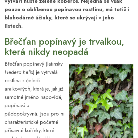
vytváří husté zelené koberce. Nejedná se však
pouze o oblíbenou popínavou rostlinu, má totiž i
blahodárné účinky, které se ukrývají v jeho
listech.
Břečťan popínavý je trvalkou,
která nikdy neopadá
Břečťan popínavý (latinsky
Hedera helix
) je vytrvalá
rostlina z čeledi
aralkovitých, která je, jak již
samotné jméno napovídá,
popínavá a
půdopokryvná. Jsou pro ni
charakteristické početné
přísavné kořínky, které