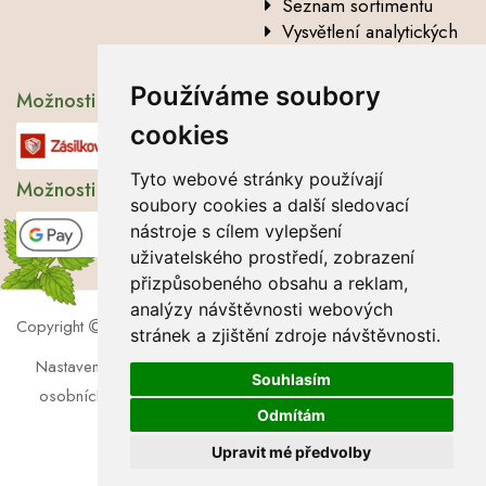
Seznam sortimentu
Vysvětlení analytických
údajů
Používáme soubory
Možnosti dopravy
cookies
Tyto webové stránky používají
Možnosti platby
soubory cookies a další sledovací
nástroje s cílem vylepšení
uživatelského prostředí, zobrazení
přizpůsobeného obsahu a reklam,
analýzy návštěvnosti webových
Copyright
2026 Lbros s.r.o.
stránek a zjištění zdroje návštěvnosti.
Nastavení cookies
|
Soubory cookies
|
Zásady zpracování
Souhlasím
osobních údajů
|
Souhlas se zpracováním osobních údajů
Odmítám
Upravit mé předvolby