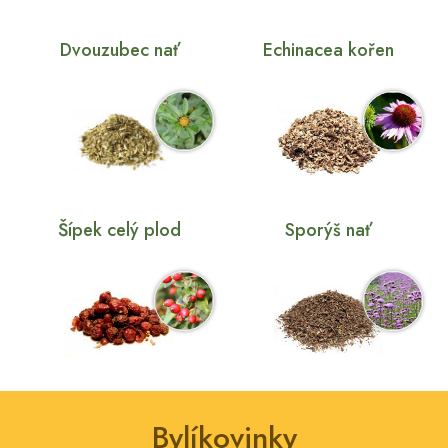
Dvouzubec nať
Echinacea kořen
Šípek celý plod
Sporýš nať
Bylíkovinky