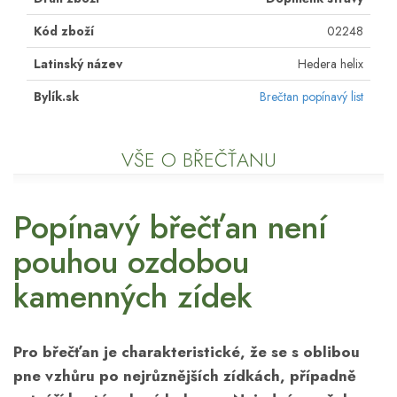
Kód zboží
02248
Latinský název
Hedera helix
Bylík.sk
Brečtan popínavý list
VŠE O BŘEČŤANU
Popínavý břečťan není
pouhou ozdobou
kamenných zídek
Pro břečťan je charakteristické, že se s oblibou
pne vzhůru po nejrůznějších zídkách, případně