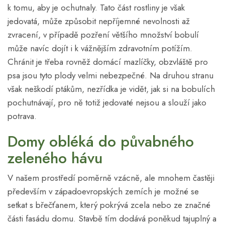
k tomu, aby je ochutnaly. Tato část rostliny je však
jedovatá, může způsobit nepříjemné nevolnosti až
zvracení, v případě pozření většího množství bobulí
může navíc dojít i k vážnějším zdravotním potížím.
Chránit je třeba rovněž domácí mazlíčky, obzvláště pro
psa jsou tyto plody velmi nebezpečné. Na druhou stranu
však neškodí ptákům, nezřídka je vidět, jak si na bobulích
pochutnávají, pro ně totiž jedovaté nejsou a slouží jako
potrava.
Domy obléká do půvabného
zeleného hávu
V našem prostředí poměrně vzácně, ale mnohem častěji
především v západoevropských zemích je možné se
setkat s břečťanem, který pokrývá zcela nebo ze značné
části fasádu domu. Stavbě tím dodává poněkud tajuplný a