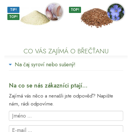
TIP!
TOP!
TOP!
CO VÁS ZAJÍMÁ O BŘEČŤANU
Na čaj syroví nebo sušený!
Na co se nás zákazníci ptají...
Zajímá vás něco a nenašli jste odpověď? Napište
nám, rádi odpovíme.