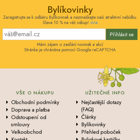
Bylíkovinky
Zaregistrujte se k odběru Bylíkovinek a nezmeškejte naši atraktivní nabídku.
Sleva 10 % na váš nákup!
více
Přihlásit se
Mám zájem o zasílání novinek a akcí
Stránka je chráněna pomocí Google reCAPTCHA
VŠE O NÁKUPU
UŽITEČNÉ INFO
Obchodní podmínky
Nejčastější dotazy
(FAQ)
Doprava a platba
Články
Odstoupení od
smlouvy
Bylíkovinky
Velkoobchod
Přehled poboček
Kontakt
Bylinkové kartičky