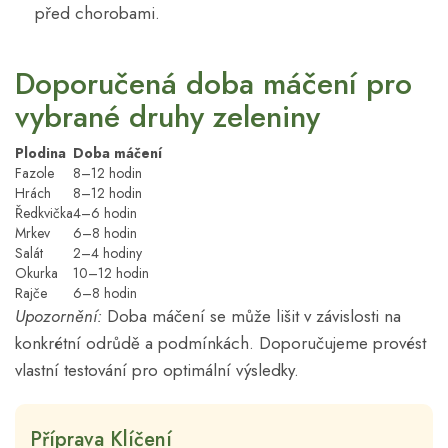
před chorobami.
Doporučená doba máčení pro
vybrané druhy zeleniny
Plodina
Doba máčení
Fazole
8–12 hodin
Hrách
8–12 hodin
Ředkvička
4–6 hodin
Mrkev
6–8 hodin
Salát
2–4 hodiny
Okurka
10–12 hodin
Rajče
6–8 hodin
Upozornění:
Doba máčení se může lišit v závislosti na
konkrétní odrůdě a podmínkách. Doporučujeme provést
vlastní testování pro optimální výsledky.
Příprava Klíčení