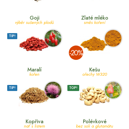
Goji
Zlaté mléko
výběr sušených plodů
směs koření
TIP!
­-20%
Maralí
Kešu
kořen
ořechy W320
TIP!
TOP!
Kopřiva
Polévkové
nať s listem
bez soli a glutamátu