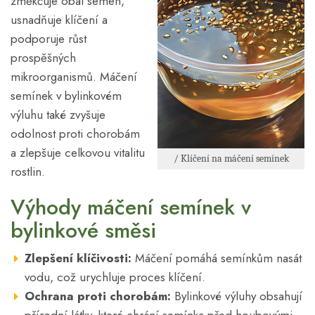
změkčuje obal semen,
usnadňuje klíčení a
podporuje růst
prospěšných
mikroorganismů. Máčení
semínek v bylinkovém
výluhu také zvyšuje
odolnost proti chorobám
a zlepšuje celkovou vitalitu
/ Klíčení na máčení semínek
rostlin.
Výhody máčení semínek v
bylinkové směsi
Zlepšení klíčivosti:
Máčení pomáhá semínkům nasát
vodu, což urychluje proces klíčení.
Ochrana proti chorobám:
Bylinkové výluhy obsahují