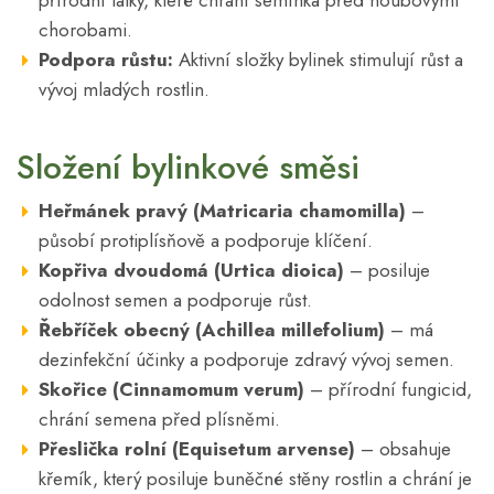
přírodní látky, které chrání semínka před houbovými
chorobami.
Podpora růstu:
Aktivní složky bylinek stimulují růst a
vývoj mladých rostlin.
Složení bylinkové směsi
Heřmánek pravý (Matricaria chamomilla)
–
působí protiplísňově a podporuje klíčení.
Kopřiva dvoudomá (Urtica dioica)
– posiluje
odolnost semen a podporuje růst.
Řebříček obecný (Achillea millefolium)
– má
dezinfekční účinky a podporuje zdravý vývoj semen.
Skořice (Cinnamomum verum)
– přírodní fungicid,
chrání semena před plísněmi.
Přeslička rolní (Equisetum arvense)
– obsahuje
křemík, který posiluje buněčné stěny rostlin a chrání je