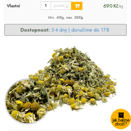
690 Kč
Vlastní
/kg
Min. 400g, max. 5000g
Dostupnost:
3-4 dny |
doručíme do 17.8.
Jak balíme
zboží?