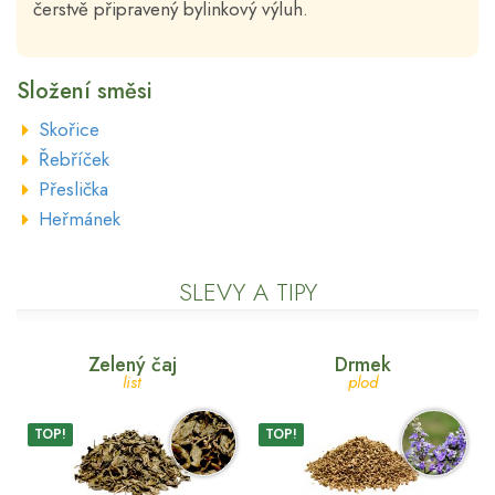
čerstvě připravený bylinkový výluh.
Složení směsi
Skořice
Řebříček
Přeslička
Heřmánek
SLEVY A TIPY
Zelený čaj
Drmek
list
plod
TOP!
TOP!