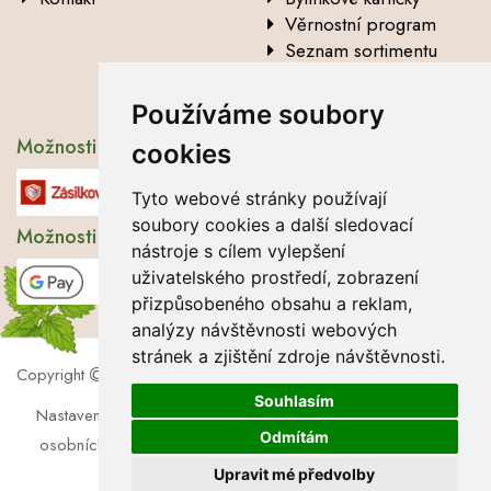
Věrnostní program
Seznam sortimentu
Vysvětlení analytických
údajů
Používáme soubory
Možnosti dopravy
cookies
Tyto webové stránky používají
soubory cookies a další sledovací
Možnosti platby
nástroje s cílem vylepšení
uživatelského prostředí, zobrazení
přizpůsobeného obsahu a reklam,
analýzy návštěvnosti webových
stránek a zjištění zdroje návštěvnosti.
Copyright
2026 Lbros s.r.o.
Souhlasím
Nastavení cookies
|
Soubory cookies
|
Zásady zpracování
Odmítám
osobních údajů
|
Souhlas se zpracováním osobních údajů
Upravit mé předvolby