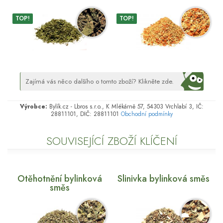
TOP!
TOP!
Zajímá vás něco dalšího o tomto zboží? Klikněte zde.
Výrobce:
Bylík.cz - Lbros s.r.o., K Mlékárně 57, 54303 Vrchlabí 3, IČ:
28811101, DIČ: 28811101
Obchodní podmínky
SOUVISEJÍCÍ ZBOŽÍ KLÍČENÍ
Otěhotnění bylinková
Slinivka bylinková směs
směs