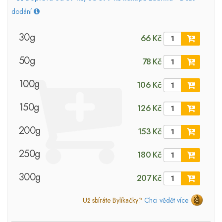
dodání
30g
66 Kč
50g
78 Kč
100g
106 Kč
150g
126 Kč
200g
153 Kč
250g
180 Kč
300g
207 Kč
Už sbíráte Bylíkačky?
Chci vědět více