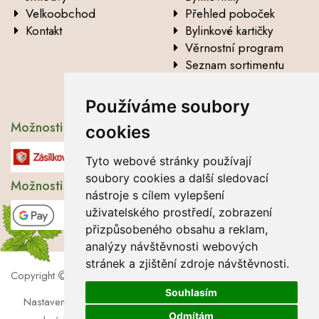
Velkoobchod
Přehled poboček
Kontakt
Bylinkové kartičky
Věrnostní program
Seznam sortimentu
Vysvětlení analytických
údajů
Používáme soubory
Možnosti dopravy
cookies
Tyto webové stránky používají
soubory cookies a další sledovací
Možnosti platby
nástroje s cílem vylepšení
uživatelského prostředí, zobrazení
přizpůsobeného obsahu a reklam,
analýzy návštěvnosti webových
stránek a zjištění zdroje návštěvnosti.
Copyright
2026 Lbros s.r.o.
Souhlasím
Nastavení cookies
|
Soubory cookies
|
Zásady zpracování
Odmítám