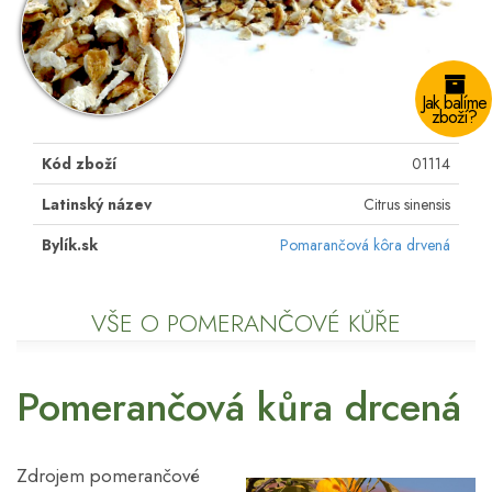
Jak balíme
zboží?
Kód zboží
01114
Latinský název
Citrus sinensis
Bylík.sk
Pomarančová kôra drvená
VŠE O POMERANČOVÉ KŮŘE
Pomerančová kůra drcená
Zdrojem pomerančové