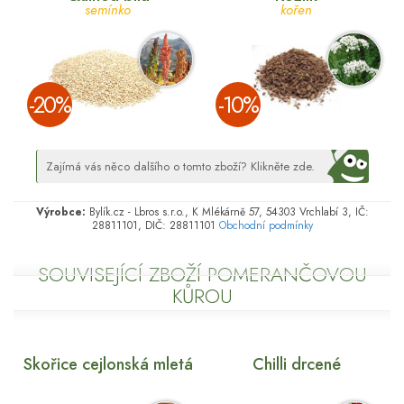
semínko
kořen
­-20%
­-10%
Zajímá vás něco dalšího o tomto zboží? Klikněte zde.
Výrobce:
Bylík.cz - Lbros s.r.o., K Mlékárně 57, 54303 Vrchlabí 3, IČ:
28811101, DIČ: 28811101
Obchodní podmínky
SOUVISEJÍCÍ ZBOŽÍ POMERANČOVOU
KŮROU
Skořice cejlonská mletá
Chilli drcené