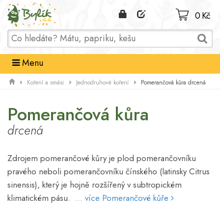
Domů
0 Kč
Menu
Pomerančová kůra drcená
Koření a směsi
Jednodruhové koření
Pomerančová kůra
drcená
Zdrojem pomerančové kůry je plod pomerančovníku
pravého neboli pomerančovníku čínského (latinsky Citrus
sinensis), který je hojně rozšířený v subtropickém
klimatickém pásu.
... více Pomerančové kůře