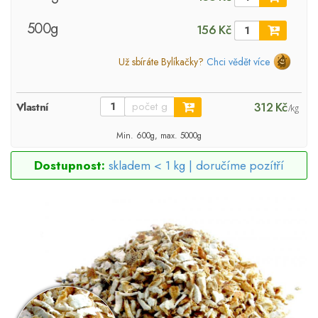
500g
156 Kč
Už sbíráte Bylíkačky?
Chci vědět více
312 Kč
Vlastní
/kg
Min. 600g, max. 5000g
Dostupnost:
skladem < 1 kg |
doručíme pozítří