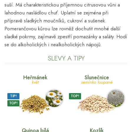
suší. Má charakteristickou příjemnou citrusovou vůni a
lahodnou nasládlou chuť. Uplatní se zejména při
přípravě sladkých moučníků, cukroví a sušenek.
Pomerančovou kůrou lze rovněž dochutit mnohé další
sladké pokrmy, zajímavě zpestří pomazánky a saláty. Hodí
se do alkoholických i nealkoholických nápojů.
SLEVY A TIPY
Heřmánek
Slunečnice
květ
semínko loupané
TIP!
TOP!
TOP!
Quinoa bílá
Kozlík