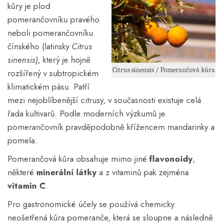
kůry je plod
pomerančovníku pravého
neboli pomerančovníku
čínského (latinsky
Citrus
sinensis)
, který je hojně
Citrus sinensis / Pomerančová kůra
rozšířený v subtropickém
klimatickém pásu. Patří
mezi nejoblíbenější citrusy, v současnosti existuje celá
řada kultivarů. Podle moderních výzkumů je
pomerančovník pravděpodobně křížencem mandarinky a
pomela.
Pomerančová kůra obsahuje mimo jiné
flavonoidy
,
některé
minerální látky
a z vitaminů pak zejména
vitamin C
.
Pro gastronomické účely se používá chemicky
neošetřená kůra pomeranče, která se sloupne a následně