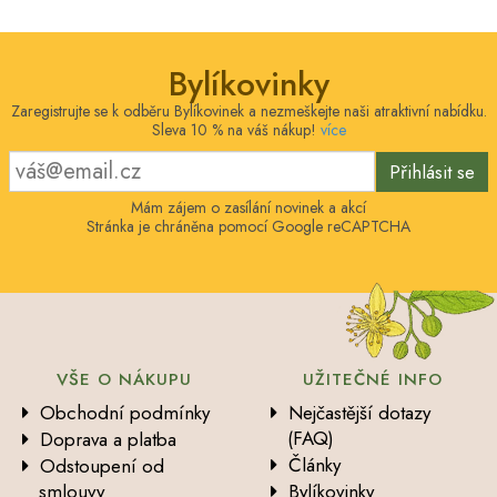
Bylíkovinky
Zaregistrujte se k odběru Bylíkovinek a nezmeškejte naši atraktivní nabídku.
Sleva 10 % na váš nákup!
více
Přihlásit se
Mám zájem o zasílání novinek a akcí
Stránka je chráněna pomocí Google reCAPTCHA
VŠE O NÁKUPU
UŽITEČNÉ INFO
Obchodní podmínky
Nejčastější dotazy
(FAQ)
Doprava a platba
Články
Odstoupení od
smlouvy
Bylíkovinky