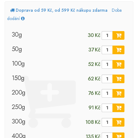
Doprava od 59 Kč, od 599 Kč nákupu zdarma
Doba
dodání
30g
30 Kč
50g
37 Kč
100g
52 Kč
150g
62 Kč
200g
76 Kč
250g
91 Kč
300g
108 Kč
400g
135 Kč