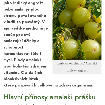
jako indický angrešt
nebo amla, je plod
stromu považovaného
v Indii za posvátný. V
ájurvédské medicíně je
ceněn pro své
omlazující účinky a
schopnost
harmonizovat tělo i
mysl. Plody amalaki
Emblica officinalis / Amalaki
jsou bohatým zdrojem
Indický angrešt
vitamínu C a dalších
bioaktivních látek,
které přispívají k celkovému zdraví organismu.
Hlavní přínosy amalaki prášku