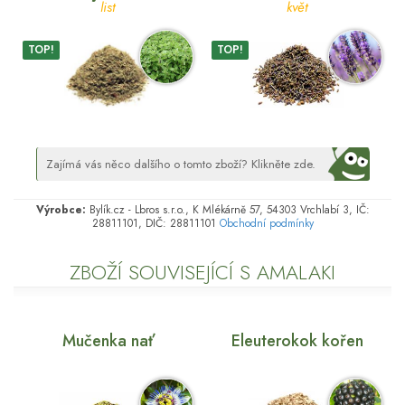
list
květ
TOP!
TOP!
Zajímá vás něco dalšího o tomto zboží? Klikněte zde.
Výrobce:
Bylík.cz - Lbros s.r.o., K Mlékárně 57, 54303 Vrchlabí 3, IČ:
28811101, DIČ: 28811101
Obchodní podmínky
ZBOŽÍ SOUVISEJÍCÍ S AMALAKI
Mučenka nať
Eleuterokok kořen