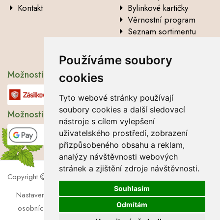
Kontakt
Bylinkové kartičky
Věrnostní program
Seznam sortimentu
Vysvětlení analytických
údajů
Používáme soubory
Možnosti dopravy
cookies
Tyto webové stránky používají
soubory cookies a další sledovací
Možnosti platby
nástroje s cílem vylepšení
uživatelského prostředí, zobrazení
přizpůsobeného obsahu a reklam,
analýzy návštěvnosti webových
stránek a zjištění zdroje návštěvnosti.
Copyright
2026 Lbros s.r.o.
Souhlasím
Nastavení cookies
|
Soubory cookies
|
Zásady zpracování
Odmítám
osobních údajů
|
Souhlas se zpracováním osobních údajů