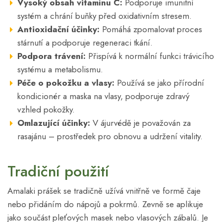
Vysoký obsah vitamínu C:
Podporuje imunitní
systém a chrání buňky před oxidativním stresem.
Antioxidační účinky:
Pomáhá zpomalovat proces
stárnutí a podporuje regeneraci tkání.
Podpora trávení:
Přispívá k normální funkci trávicího
systému a metabolismu.
Péče o pokožku a vlasy:
Používá se jako přírodní
kondicionér a maska na vlasy, podporuje zdravý
vzhled pokožky.
Omlazující účinky:
V ájurvédě je považován za
rasajánu – prostředek pro obnovu a udržení vitality.
Tradiční použití
Amalaki prášek se tradičně užívá vnitřně ve formě čaje
nebo přidáním do nápojů a pokrmů. Zevně se aplikuje
jako součást pleťových masek nebo vlasových zábalů. Je