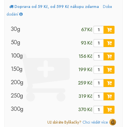
Doprava od 59 Kč, od 599 Kč nákupu zdarma
Doba
dodání
30g
67 Kč
50g
93 Kč
100g
156 Kč
150g
199 Kč
200g
259 Kč
250g
319 Kč
300g
370 Kč
Už sbíráte Bylíkačky?
Chci vědět více