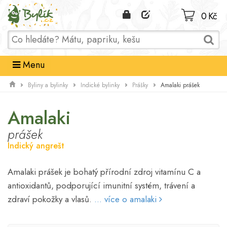
Domů
0 Kč
Menu
Amalaki prášek
Byliny a bylinky
Indické bylinky
Prášky
Amalaki
prášek
Indický angrešt
Amalaki prášek je bohatý přírodní zdroj vitamínu C a
antioxidantů, podporující imunitní systém, trávení a
zdraví pokožky a vlasů.
... více o amalaki