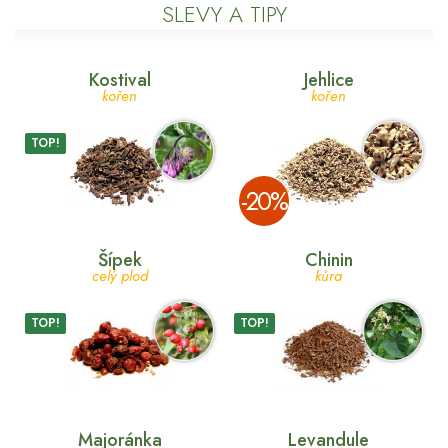
SLEVY A TIPY
Kostival
Jehlice
kořen
kořen
TOP!
­-20%
Šípek
Chinin
celý plod
kůra
TOP!
TOP!
Majoránka
Levandule