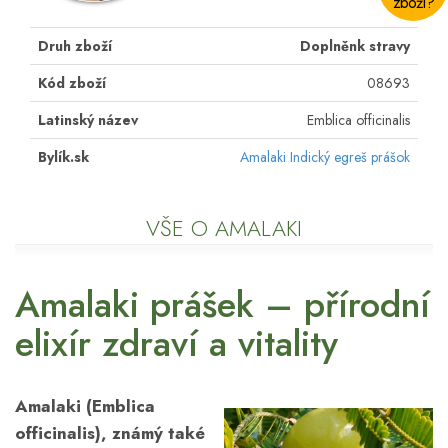
zboží?
Druh zboží
Doplněnk stravy
Kód zboží
08693
Latinský název
Emblica officinalis
Bylík.sk
Amalaki Indický egreš prášok
VŠE O AMALAKI
Amalaki prášek – přírodní
elixír zdraví a vitality
Amalaki (Emblica
officinalis), známý také