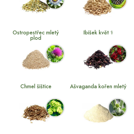
Ostropestřec mletý
Ibišek květ ⚕
plod
Chmel šištice
Ašvaganda kořen mletý