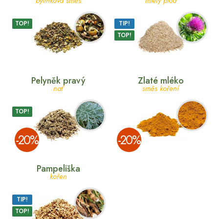
bylinková směs
mletý plod
TOP!
TIP!
TOP!
Pelyněk pravý
Zlaté mléko
nať
směs koření
TOP!
­-20%
­-20%
Pampeliška
kořen
TIP!
TOP!