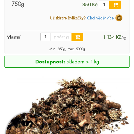
750g
850 Kč
Už sbíráte Bylíkačky?
Chci vědět více
1 134 Kč
Vlastní
/kg
Min. 850g, max. 5000g
Dostupnost:
skladem > 1 kg