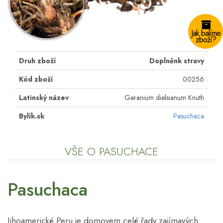
Jak balíme
zboží?
Druh zboží
Doplněnk stravy
Kód zboží
00256
Latinský název
Geranium dielsianum Knuth
Bylík.sk
Pasuchaca
VŠE O PASUCHACE
Pasuchaca
Jihoamerické Peru je domovem celé řady zajímavých