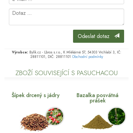
Odeslat dotaz
Výrobce:
Bylík.cz - Lbros s.r.o., K Mlékárně 57, 54303 Vrchlabí 3, IČ:
28811101, DIČ: 28811101
Obchodní podmínky
ZBOŽÍ SOUVISEJÍCÍ S PASUCHACOU
Šípek drcený s jádry
Bazalka posvátná
prášek