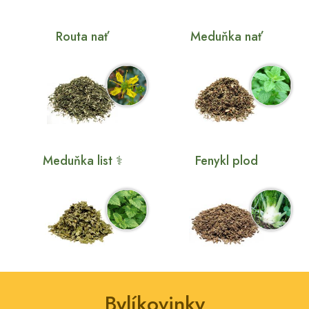
Routa nať
Meduňka nať
Meduňka list ⚕
Fenykl plod
Bylíkovinky