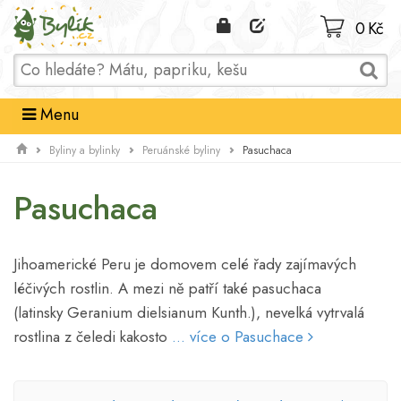
Domů
0 Kč
Menu
Pasuchaca
Byliny a bylinky
Peruánské byliny
Pasuchaca
Jihoamerické Peru je domovem celé řady zajímavých
léčivých rostlin. A mezi ně patří také pasuchaca
(latinsky Geranium dielsianum Kunth.), nevelká vytrvalá
rostlina z čeledi kakosto
... více o Pasuchace