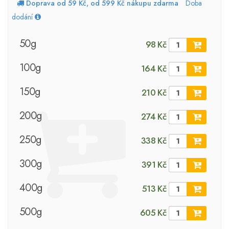
Doprava od 59 Kč, od 599 Kč nákupu zdarma
Doba
dodání
50g
98 Kč
100g
164 Kč
150g
210 Kč
200g
274 Kč
250g
338 Kč
300g
391 Kč
400g
513 Kč
500g
605 Kč