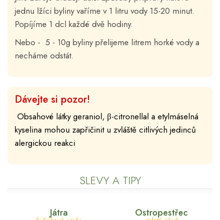
jednu lžíci byliny vaříme v 1 litru vody 15-20 minut.
Popíjíme 1 dcl každé dvě hodiny.
Nebo - 5 - 10g byliny přelijeme litrem horké vody a
necháme odstát.
Dávejte si pozor!
Obsahové látky geraniol, β-citronellal a etylmáselná
kyselina mohou zapřičinit u zvláště citlivých jedinců
alergickou reakci
SLEVY A TIPY
Játra
Ostropestřec