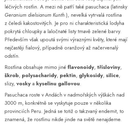
léčivých rostlin. A mezi ně patří také pasuchaca (latinsky
Geranium dielsianum Kunth
.), nevelká vytrvalá rostlina
z čeledi kakostovitých. Je pro ni charakteristická lodyha
pokrytá chloupky a laločnaté listy tmavě zelené barvy.
Především však upoutá svými výraznými květy, které mají
nejčastěji fialový, případně oranžový až načervenalý
odstín.
Rostlina obsahuje mimo jiné
flavonoidy
,
třísloviny
,
škrob
,
polysacharidy
,
pektin
,
glykosidy
,
silice
,
slizy,
vosky
a
kyselinu gallovou
.
Pasuchaca roste v Andách v nadmořských výškách nad
3000 m, konkrétně se vyskytuje pouze v několika
provinciích Peru. Jedná se totiž o takzvaný endemit, to
znamená, že rostlinu nikde jinde na světě nenajdeme.