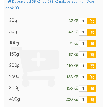
Doprava od 59 Kč, od 599 Kč nákupu zdarma
Doba
dodání
30g
37 Kč
50g
47 Kč
100g
71 Kč
150g
87 Kč
200g
110 Kč
250g
133 Kč
300g
156 Kč
400g
200 Kč