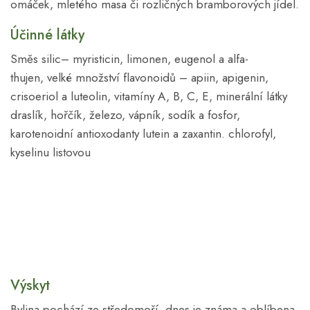
omáček, mletého masa či rozličných bramborových jídel.
Účinné látky
Směs silic– myristicin, limonen, eugenol a alfa-
thujen, velké množství flavonoidů – apiin, apigenin,
crisoeriol a luteolin, vitamíny A, B, C, E, minerální látky
draslík, hořčík, železo, vápník, sodík a fosfor,
karotenoidní antioxodanty lutein a zaxantin. chlorofyl,
kyselinu listovou
Výskyt
Bylina pochází ze středomoří, dnes je známa a oblíbena