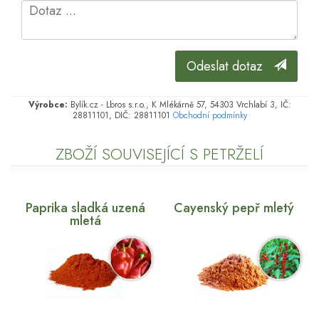
Odeslat dotaz
Výrobce:
Bylík.cz - Lbros s.r.o., K Mlékárně 57, 54303 Vrchlabí 3, IČ:
28811101, DIČ: 28811101
Obchodní podmínky
ZBOŽÍ SOUVISEJÍCÍ S PETRŽELÍ
Paprika sladká uzená
Cayenský pepř mletý
mletá