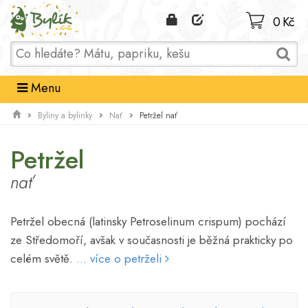
Domů
0 Kč
Menu
Petržel nať
Byliny a bylinky
Nať
Petržel
nať
Petržel obecná (latinsky Petroselinum crispum) pochází
ze Středomoří, avšak v současnosti je běžná prakticky po
celém světě.
... více o petrželi