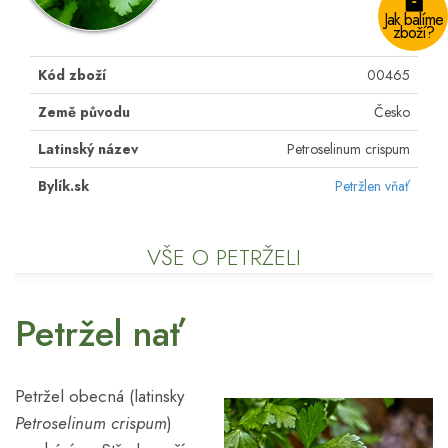
Jak balíme
zboží?
Kód zboží
00465
Země původu
Česko
Latinský název
Petroselinum crispum
Bylík.sk
Petržlen vňať
VŠE O PETRŽELI
Petržel nať
Petržel obecná (latinsky
Petroselinum crispum
)