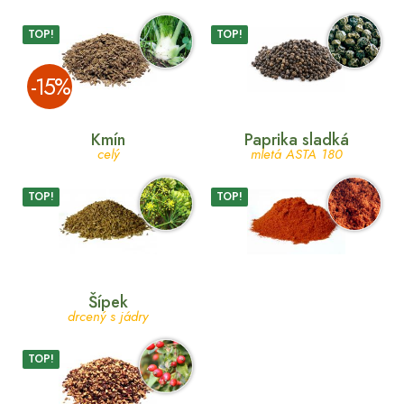
TOP!
TOP!
­-15%
Kmín
Paprika sladká
celý
mletá ASTA 180
TOP!
TOP!
Šípek
drcený s jádry
TOP!