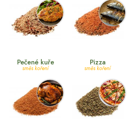
Pečené kuře
Pizza
směs koření
směs koření