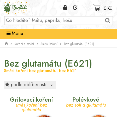
Domů
0 Kč
Menu
Koření a směsi
Směsi koření
Bez glutamátu (E621)
Bez glutamátu (E621)
Směsi koření bez glutamátu, bez E621
Toggle Dropdown
podle oblíbenosti
Grilovací koření
Polévkové
směs koření bez
bez soli a glutamátu
glutamátu