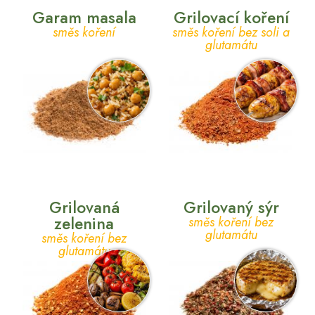
Garam masala
Grilovací koření
směs koření
směs koření bez soli a
glutamátu
Grilovaná
Grilovaný sýr
zelenina
směs koření bez
glutamátu
směs koření bez
glutamátu