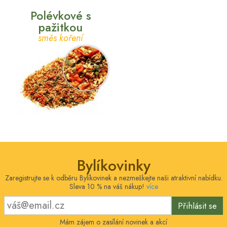
Polévkové s
pažitkou
směs koření
Bylíkovinky
Zaregistrujte se k odběru Bylíkovinek a nezmeškejte naši atraktivní nabídku.
Sleva 10 % na váš nákup!
více
Přihlásit se
Mám zájem o zasílání novinek a akcí