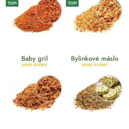
TOP!
TOP!
Baby gril
Bylinkové máslo
směs koření
směs koření