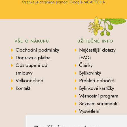
Stránka je chráněna pomocí Google reCAPTCHA
VŠE O NÁKUPU
UŽITEČNÉ INFO
Obchodní podmínky
Nejčastější dotazy
Doprava a platba
(FAQ)
Odstoupení od
Články
smlouvy
Bylíkovinky
Velkoobchod
Přehled poboček
Kontakt
Bylinkové kartičky
Věrnostní program
Seznam sortimentu
Vysvětlení
analytických údajů