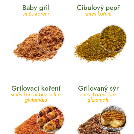
Baby gril
Cibulový pepř
směs koření
směs koření
Grilovací koření
Grilovaný sýr
směs koření bez soli a
směs koření bez
glutamátu
glutamátu