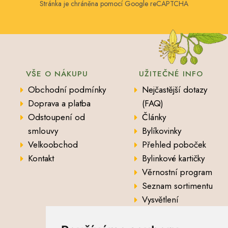
Stránka je chráněna pomocí Google reCAPTCHA
VŠE O NÁKUPU
UŽITEČNÉ INFO
Obchodní podmínky
Nejčastější dotazy
Doprava a platba
(FAQ)
Odstoupení od
Články
smlouvy
Bylíkovinky
Velkoobchod
Přehled poboček
Kontakt
Bylinkové kartičky
Věrnostní program
Seznam sortimentu
Vysvětlení
analytických údajů