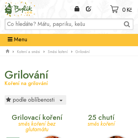
Domů
0 Kč
Menu
Koření a směsi
Směsi koření
Grilování
Grilování
Koření na grilování
Toggle Dropdown
podle oblíbenosti
Grilovací koření
25 chutí
směs koření bez
směs koření
glutamátu