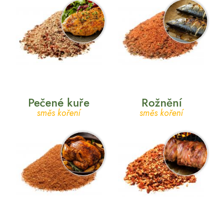
Pečené kuře
Rožnění
směs koření
směs koření