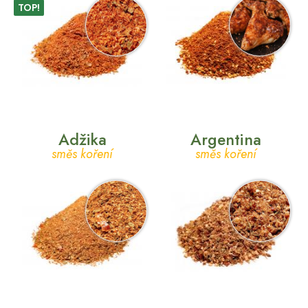
TOP!
Adžika
Argentina
směs koření
směs koření