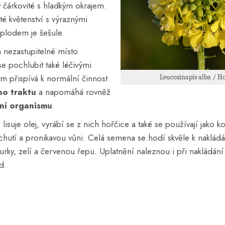
ty čárkovité s hladkým okrajem.
té květenství s výraznými
, plodem je šešule.
nezastupitelné místo
se pochlubit také léčivými
ím přispívá k normální činnost
Leucosinapis alba / Ho
ho traktu
a napomáhá rovněž
ní
organismu
.
isuje olej, vyrábí se z nich hořčice a také se používají jako k
chutí a pronikavou vůni. Celá semena se hodí skvěle k nakládá
urky, zelí a červenou řepu. Uplatnění naleznou i při nakládání
d.