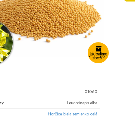
Jak balíme
zboží?
01060
ev
Leucosinapis alba
Horčica biela semienko celá