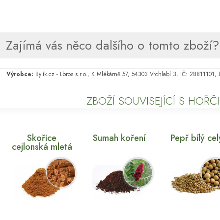
Zajímá vás něco dalšího o tomto zboží? 
Výrobce:
Bylík.cz - Lbros s.r.o., K Mlékárně 57, 54303 Vrchlabí 3, IČ: 28811101
ZBOŽÍ SOUVISEJÍCÍ S HOŘČI
Skořice
Sumah koření
Pepř bílý cel
cejlonská mletá