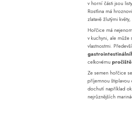
v horní části jsou lis
Rostlina má hroznovi
zlatavě žlutými květy
Hořčice má nejenom 
v kuchyni, ale může 
vlastnostmi. Předevš
gastrointestinální
celkovému
pročiště
Ze semen hořčice se l
příjemnou štiplavou 
dochutí například ok
nejrůznějších mariná