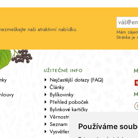
nezmeškejte naši atraktivní nabídku.
Mám zájem 
Stránka j
M
UŽITEČNÉ INFO
nky
Nejčastější dotazy (FAQ)
Články
M
mlouvy
Bylíkovinky
Přehled poboček
Bylinkové kartičky
Věrnostní program
Seznam sortimentu
Používáme soub
Vysvětlení analytických údajů