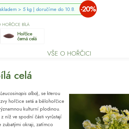
-20%
skladem > 5 kg |
doručíme do 10.8.
 HOŘČICE BÍLÁ
Hořčice
černá celá
VŠE O HOŘČICI
ílá celá
y
Leucosinapis alba
), se kterou
názvy hořčice setá a bělohořčice
 významnou kulturní plodinou.
 níž ve spodní části vyrůstají
e zubatými okraji, zatímco