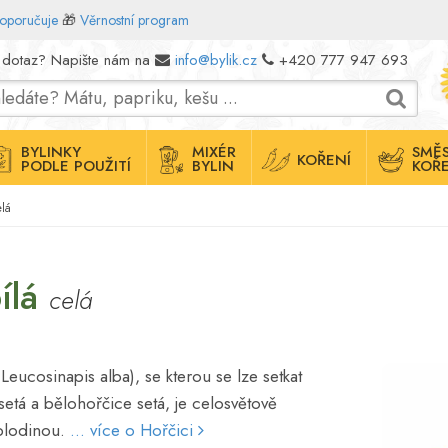
doporučuje
🎁
Věrnostní program
 dotaz? Napište nám na
info@bylik.cz
+420 777 947 693
BYLINKY
MIXÉR
SMĚS
KOŘENÍ
PODLE POUŽITÍ
BYLIN
KOŘE
elá
ílá
celá
 Leucosinapis alba), se kterou se lze setkat
setá a bělohořčice setá, je celosvětově
plodinou.
... více o Hořčici