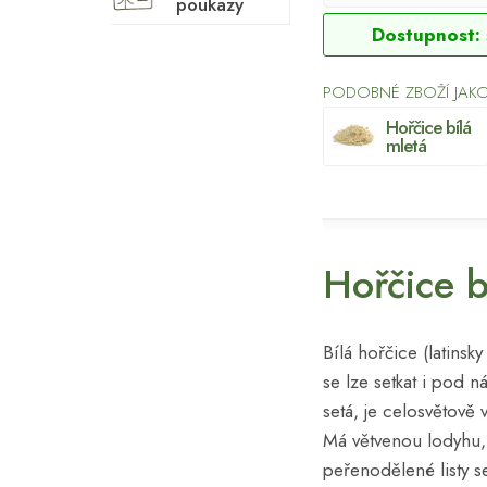
poukazy
Dostupnost:
PODOBNÉ ZBOŽÍ JAKO
Hořčice bílá
mletá
Hořčice b
Bílá hořčice (latinsk
se lze setkat i pod 
setá, je celosvětově
Má větvenou lodyhu, z
peřenodělené listy s