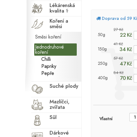
Lékárenská
kvalita ⚕
Doprava od 59 K
Koření a
směsi
27 Kč
22 Kč
50g
Směsi koření
41 Kč
Jednodruhové
34 Kč
150g
koření
57 Kč
Chilli
47 Kč
250g
Papriky
Pepře
84 Kč
70 Kč
400g
Suché plody
Mazlíčci,
zvířata
Sůl
Vlastní
Dárkové