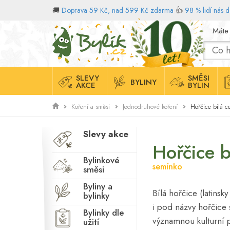
🚚
Doprava 59 Kč, nad 599 Kč zdarma
👍
98 % lidí nás 
Domů
Máte
SLEVY
SMĚSI
BYLINY
AKCE
BYLIN
Hořčice bílá c
Koření a směsi
Jednodruhové koření
Slevy akce
Hořčice b
Bylinkové
semínko
směsi
Byliny a
Bílá hořčice (latinsky
bylinky
i pod názvy hořčice 
Bylinky dle
významnou kulturní 
užití