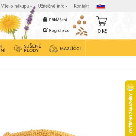
Vše o nákupu
Užitečné info
Kontakt
Přihlášení
Registrace
0 Kč
I
SUŠENÉ
MAZLÍČCI
NÍ
PLODY