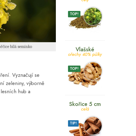
TOP!
řčice bílá semínko
Vlašské
ořechy 40% půlky
TOP!
oření. Vyznačují se
ní zeleniny, výborně
 lesních hub a
Skořice 5 cm
celá
TIP!