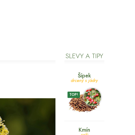
SLEVY A TIPY
Šípek
drcený s jádry
TOP!
Kmín
celý