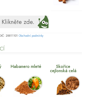
Klikněte zde.
, DIČ: 28811101
Obchodní podmínky
CÍ
ý
Habanero mleté
Skořice
cejlonská celá