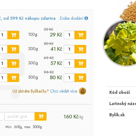
č, od 599 Kč nákupu zdarma
Doba dodání
35 Kč
29 Kč
100g
50 Kč
41 Kč
200g
69 Kč
57 Kč
300g
96 Kč
80 Kč
500g
Už sbíráte Bylíkačky?
Chci vědět více
Kód zboží
Latinský náz
Bylík.sk
160 Kč
/kg
Min. 600g, max. 5000g