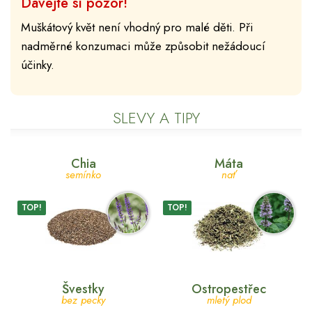
Dávejte si pozor!
Muškátový květ není vhodný pro malé děti. Při
nadměrné konzumaci může způsobit nežádoucí
účinky.
SLEVY A TIPY
Chia
Máta
semínko
nať
TOP!
TOP!
Švestky
Ostropestřec
bez pecky
mletý plod