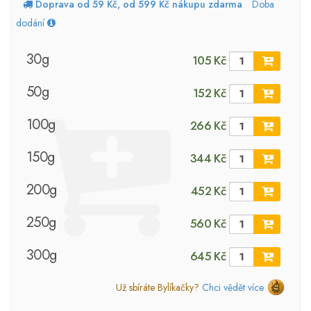
Doprava od 59 Kč, od 599 Kč nákupu zdarma
Doba
dodání
30g
105 Kč
50g
152 Kč
100g
266 Kč
150g
344 Kč
200g
452 Kč
250g
560 Kč
300g
645 Kč
Už sbíráte Bylíkačky?
Chci vědět více