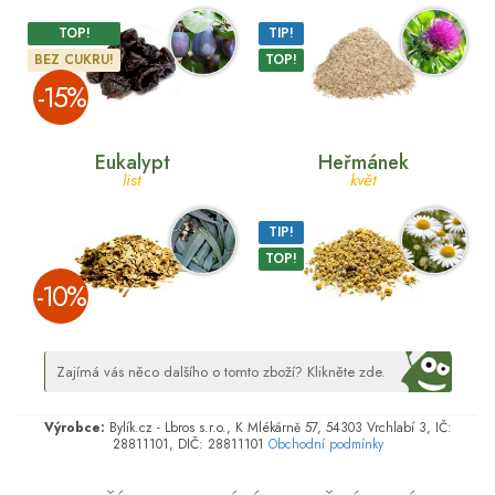
TOP!
TIP!
BEZ CUKRU!
TOP!
­-15%
Eukalypt
Heřmánek
list
květ
TIP!
TOP!
­-10%
Zajímá vás něco dalšího o tomto zboží? Klikněte zde.
Výrobce:
Bylík.cz - Lbros s.r.o., K Mlékárně 57, 54303 Vrchlabí 3, IČ:
28811101, DIČ: 28811101
Obchodní podmínky