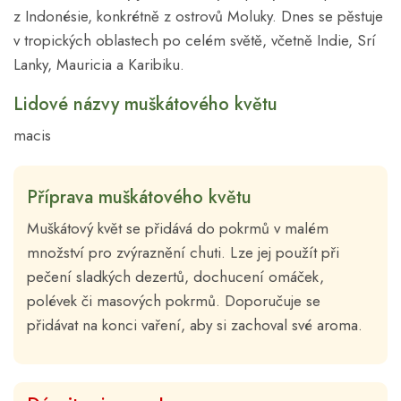
z Indonésie, konkrétně z ostrovů Moluky. Dnes se pěstuje
v tropických oblastech po celém světě, včetně Indie, Srí
Lanky, Mauricia a Karibiku.
Lidové názvy muškátového květu
macis
Příprava muškátového květu
Muškátový květ se přidává do pokrmů v malém
množství pro zvýraznění chuti. Lze jej použít při
pečení sladkých dezertů, dochucení omáček,
polévek či masových pokrmů. Doporučuje se
přidávat na konci vaření, aby si zachoval své aroma.