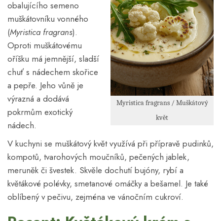
obalujícího semeno
muškátovníku vonného
(
Myristica fragrans
).
Oproti muškátovému
oříšku má jemnější, sladší
chuť s nádechem skořice
a pepře. Jeho vůně je
výrazná a dodává
Myristica fragrans / Muškátový
pokrmům exotický
květ
nádech.
V kuchyni se muškátový květ využívá při přípravě pudinků,
kompotů, tvarohových moučníků, pečených jablek,
meruněk či švestek. Skvěle dochutí bujóny, rybí a
květákové polévky, smetanové omáčky a bešamel. Je také
oblíbený v pečivu, zejména ve vánočním cukroví.