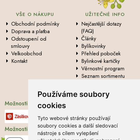
VŠE O NÁKUPU
UŽITEČNÉ INFO
Obchodní podmínky
Nejčastější dotazy
(FAQ)
Doprava a platba
Články
Odstoupení od
smlouvy
Bylíkovinky
Velkoobchod
Přehled poboček
Kontakt
Bylinkové kartičky
Věrnostní program
Seznam sortimentu
Vysvětlení analytických
údajů
Používáme soubory
Možnosti dopravy
cookies
Tyto webové stránky používají
soubory cookies a další sledovací
Možnosti platby
nástroje s cílem vylepšení