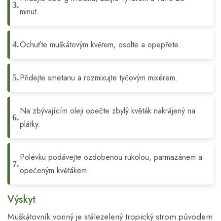
minut.
Ochuťte muškátovým květem, osolte a opepřete.
Přidejte smetanu a rozmixujte tyčovým mixérem.
Na zbývajícím oleji opečte zbylý květák nakrájený na
plátky.
Polévku podávejte ozdobenou rukolou, parmazánem a
opečeným květákem.
Výskyt
Muškátovník vonný je stálezelený tropický strom původem