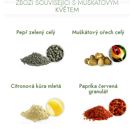
ZBOŽÍ SOUVISEJÍCÍ S MUŠKÁTOVÝM
KVĚTEM
Pepř zelený celý
Muškátový ořech celý
Citronová kůra mletá
Paprika červená
granulát