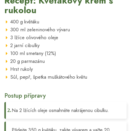
Recept: Květákový krém s
rukolou
400 g květáku
300 ml zeleninového vývaru
3 lžíce olivového oleje
2 jarní cibulky
100 ml smetany (12%)
20 g parmazánu
Hrst rukoly
Sůl, pepř, špetka muškátového květu
Postup přípravy
Na 2 lžících oleje osmahněte nakrájenou cibulku.
Přidejte 350 g květáku, zalijte vývarem a vařte 20