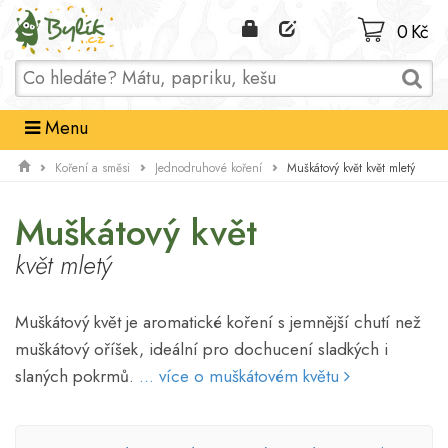
Domů
0 Kč
Menu
Muškátový květ květ mletý
Koření a směsi
Jednodruhové koření
Muškátový květ
květ mletý
Muškátový květ je aromatické koření s jemnější chutí než
muškátový oříšek, ideální pro dochucení sladkých i
slaných pokrmů.
... více o muškátovém květu