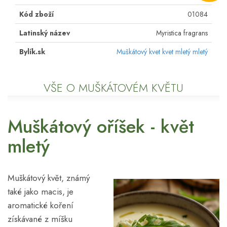
Kód zboží
01084
Latinský název
Myristica fragrans
Bylík.sk
Muškátový kvet kvet mletý mletý
VŠE O MUŠKÁTOVÉM KVĚTU
Muškátový oříšek - květ
mletý
Muškátový květ, známý
také jako macis, je
aromatické koření
získávané z míšku