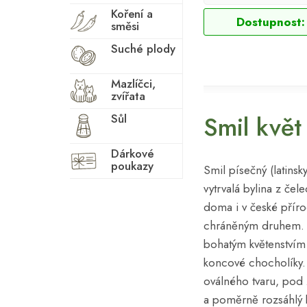
Koření a
Dostupnost:
směsi
Suché plody
Mazlíčci,
zvířata
Smil květ
Sůl
Dárkové
poukazy
Smil písečný (latinsk
vytrvalá bylina z čele
doma i v české příro
chráněným druhem.
bohatým květenstvím ž
koncové chocholíky. Z
oválného tvaru, pod
a poměrně rozsáhlý 