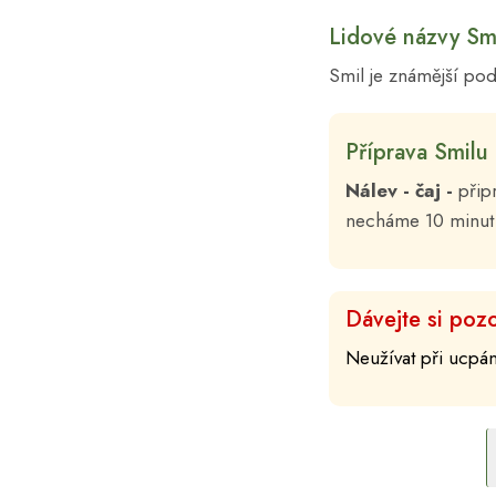
Lidové názvy Sm
Smil je známější po
Příprava Smilu
Nálev - čaj -
přip
necháme 10 minut 
Dávejte si pozo
Neužívat při ucpá