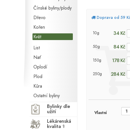
Čínské byliny/plody
Dřevo
Doprava od 59 K
Kořen
34 Kč
10g
Květ
84 Kč
50g
List
Nať
178 Kč
150g
Oplodí
284 Kč
250g
Plod
Kůra
Ostatní byliny
Bylinky dle
užití
Vlastní
Lékárenská
kvalita ⚕