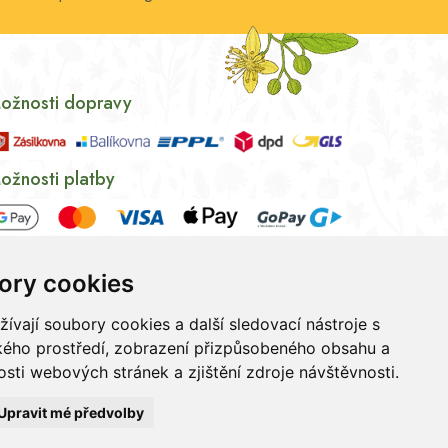
ožnosti dopravy
ožnosti platby
ory cookies
vají soubory cookies a další sledovací nástroje s
ského prostředí, zobrazení přizpůsobeného obsahu a
sti webových stránek a zjištění zdroje návštěvnosti.
ních údajů
|
Souhlas se zpracováním osobních údajů
Upravit mé předvolby
Máte dotaz? Napište nám zprávu.