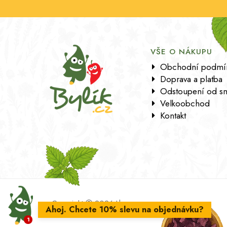
VŠE O NÁKUPU
Obchodní podmí
Doprava a platba
Odstoupení od s
Velkoobchod
Kontakt
Copyright
2026 Lbros s.r.o.
Ahoj. Chcete 10% slevu na objednávku?
1