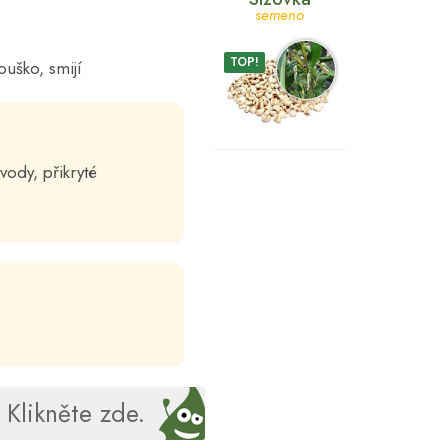
semeno
TOP!
uško, smijí
vody, přikryté
Klikněte zde.