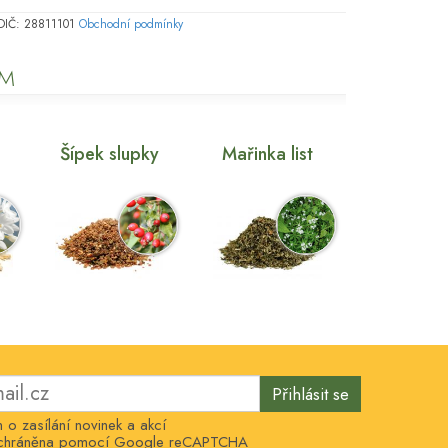
, DIČ: 28811101
Obchodní podmínky
EM
Šípek slupky
Mařinka list
Přihlásit se
o zasílání novinek a akcí
e chráněna pomocí Google reCAPTCHA