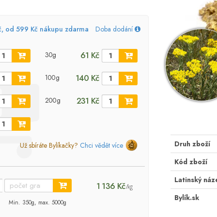
č, od 599 Kč nákupu zdarma
Doba dodání
61 Kč
30g
140 Kč
100g
231 Kč
200g
Druh zboží
Už sbíráte Bylíkačky?
Chci vědět více
Kód zboží
Latinský náz
1 136 Kč
/kg
Bylík.sk
Min. 350g, max. 5000g