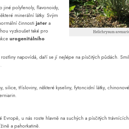
 jiné polyfenoly, flavonoidy,
některé minerální látky. Svým
normální činnosti
jater
a
ohou vyzkoušet také pro
Helichrysum arenari
unkce
urogenitálního
 rostliny napovídá, daří se jí nejlépe na písčitých půdách. Smi
.
 silice, třísloviny, některé kyseliny, fytoncidní látky, chinonov
erniarin.
é Evropě, u nás roste hlavně na suchých a písčitých trávnících
ížině a pahorkatině.