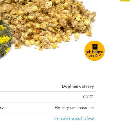
Jak balíme
zboží?
Doplněnk stravy
00171
ev
Helichrysum arenarium
Slamienka piesočný kvet