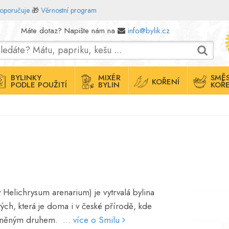
doporučuje
🎁
Věrnostní program
Máte dotaz? Napište nám na
info@bylik.cz
BYLINKY
MIXÉR
SMĚS
KOŘENÍ
PODLE POUŽITÍ
BYLIN
KOŘE
y Helichrysum arenarium) je vytrvalá bylina
tých, která je doma i v české přírodě, kde
hráněným druhem.
... více o Smilu