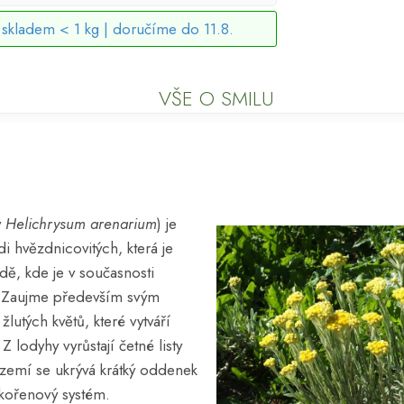
skladem < 1 kg |
doručíme do 11.8.
VŠE O SMILU
y
Helichrysum arenarium
) je
di hvězdnicovitých, která je
dě, kde je v současnosti
 Zaujme především svým
lutých květů, které vytváří
 lodyhy vyrůstají četné listy
 zemí se ukrývá krátký oddenek
kořenový systém.