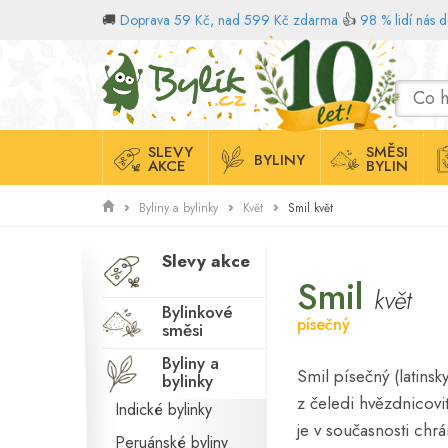
🚚
Doprava 59 Kč, nad 599 Kč zdarma
👍
98 % lidí nás 
Domů
SLEVY
SMĚSI
BYLINY
AKCE
BYLIN
Smil květ
Byliny a bylinky
Květ
Slevy akce
Smil
květ
Bylinkové
písečný
směsi
Byliny a
Smil písečný (latinsk
bylinky
z čeledi hvězdnicovi
Indické bylinky
je v současnosti c
Peruánské byliny