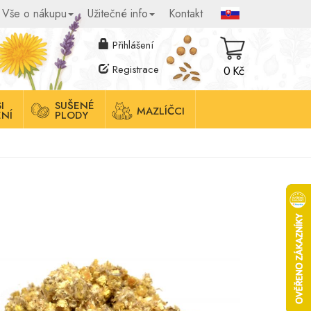
Vše o nákupu
Užitečné info
Kontakt
Přihlášení
Registrace
0 Kč
I
SUŠENÉ
MAZLÍČCI
NÍ
PLODY