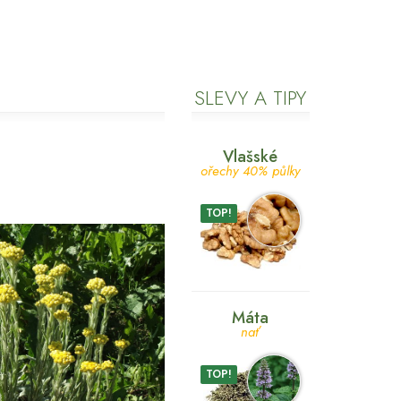
SLEVY A TIPY
Vlašské
ořechy 40% půlky
TOP!
Máta
nať
TOP!