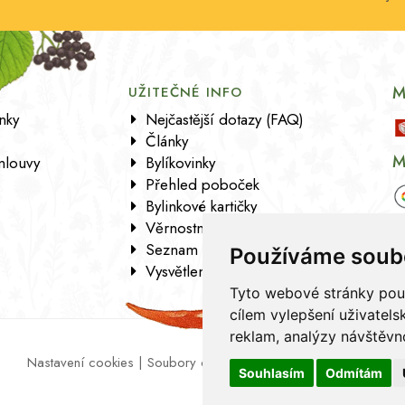
M
UŽITEČNÉ INFO
nky
Nejčastější dotazy (FAQ)
Články
M
mlouvy
Bylíkovinky
Přehled poboček
Bylinkové kartičky
Věrnostní program
Seznam sortimentu
Používáme soub
Vysvětlení analytických údajů
Tyto webové stránky použí
cílem vylepšení uživatel
reklam, analýzy návštěvno
Nastavení cookies
|
Soubory cookies
|
Zásady zpracování osob
Souhlasím
Odmítám