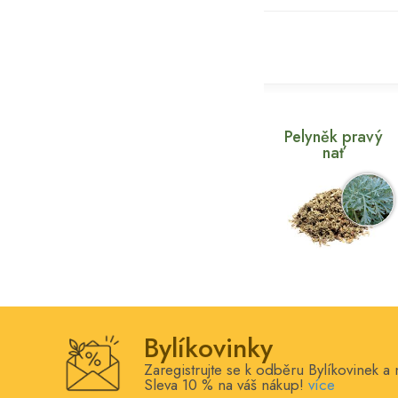
Pelyněk pravý
nať
Bylíkovinky
Zaregistrujte se k odběru Bylíkovinek a 
Sleva 10 % na váš nákup!
více