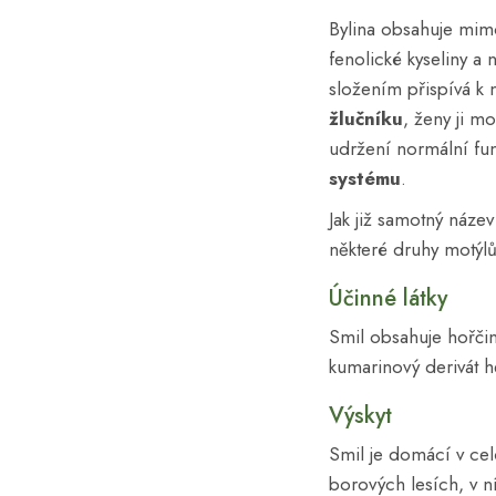
Bylina obsahuje mimo
fenolické kyseliny a 
složením přispívá k 
žlučníku
, ženy ji m
udržení normální f
systému
.
Jak již samotný název
některé druhy motýlů
Účinné látky
Smil obsahuje hořčiny,
kumarinový derivát h
Výskyt
Smil je domácí v cel
borových lesích, v n