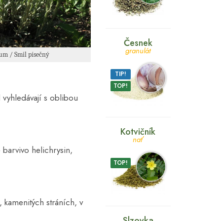
Česnek
granulát
um / Smil písečný
TIP!
TOP!
l vyhledávají s oblibou
Kotvičník
nať
é barvivo helichrysin,
TOP!
, kamenitých stráních, v
Slzovka