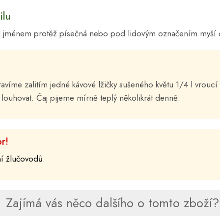
ilu
d jménem protěž písečná nebo pod lidovým označením myší o
ravíme zalitím jedné kávové lžičky sušeného květu 1/4 l vroucí 
louhovat. Čaj pijeme mírně teplý několikrát denně.
r!
ní žlučovodů.
Zajímá vás něco dalšího o tomto zboží? 