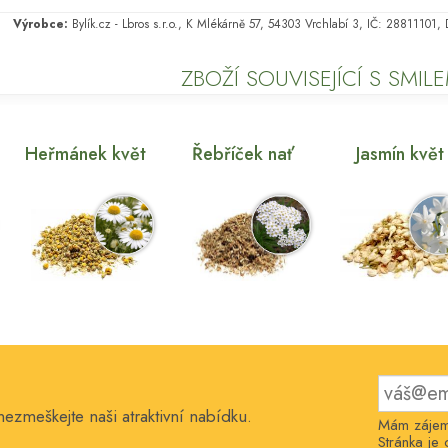
Výrobce:
Bylík.cz - Lbros s.r.o., K Mlékárně 57, 54303 Vrchlabí 3, IČ: 28811101
ZBOŽÍ SOUVISEJÍCÍ S SMIL
Heřmánek květ
Řebříček nať
Jasmín květ
nezmeškejte naši atraktivní nabídku.
Mám zájem 
Stránka j