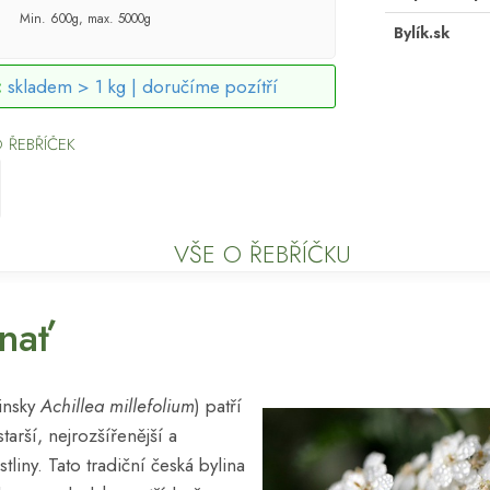
Min. 600g, max. 5000g
Bylík.sk
:
skladem > 1 kg |
doručíme pozítří
 ŘEBŘÍČEK
VŠE O ŘEBŘÍČKU
nať
insky
Achillea millefolium
) patří
arší, nejrozšířenější a
tliny. Tato tradiční česká bylina