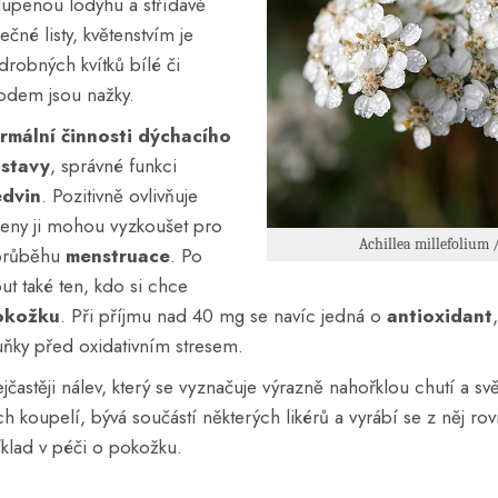
upenou lodyhu a střídavě
né listy, květenstvím je
drobných kvítků bílé či
lodem jsou nažky.
rmální činnosti dýchacího
ustavy
, správné funkci
edvin
. Pozitivně ovlivňuje
ženy ji mohou vyzkoušet pro
Achillea millefolium 
 průběhu
menstruace
. Po
t také ten, kdo si chce
okožku
. Při příjmu nad 40 mg se navíc jedná o
antioxidant
ňky před oxidativním stresem.
jčastěji nálev, který se vyznačuje výrazně nahořklou chutí a svě
ch koupelí, bývá součástí některých likérů a vyrábí se z něj rovn
íklad v péči o pokožku.