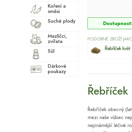
Koření a
směsi
Suché plody
Dostupnost
Mazlíčci,
PODOBNÉ ZBOŽÍ JAKO
zvířata
Řebříček květ
Sůl
Dárkové
poukazy
Řebříček 
Řebříček obecný (lat
mezi naše vůbec nejst
nejznámější léčivé ros