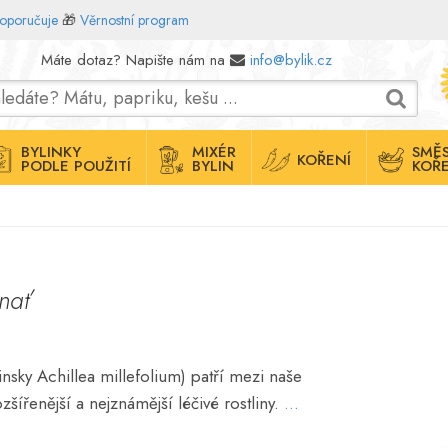
doporučuje
🎁
Věrnostní program
Máte dotaz? Napište nám na
info@bylik.cz
BYLINKY
MIXÉR
SMĚS
KOŘENÍ
PODLE POUŽITÍ
BYLIN
KOŘE
nať
nsky Achillea millefolium) patří mezi naše
ozšířenější a nejznámější léčivé rostliny.
...