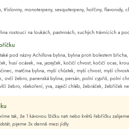
in, třísloviny, monoterpeny, sesquiterpeny, hořčiny, flavonidy,
lina rostoucí na loukách, pastvinách, suchých trávnících a pod
bříčku
také pod názvy Achillova bylina, bylina proti bolestem břicha,
ček, husí ocásek, iva, jazejček, kočičí chvost, kočičí ocas, krou
činec, matčina bylina, myší chůstek, myší chvost, myší chvost
, ovčí žebro, panenská bylina, persán, polní cypřiš, polní chme
ík, vlčí žebro, všekoření, yva, zaječí chléb, žebráček, žebříček 
čku
víme tak, že 1 kávovou lžičku nati nebo květů řebříčku zalijeme
stát, pijeme 3x denně mezi jídly.