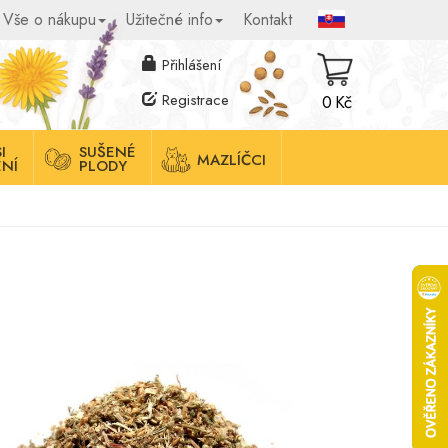
Vše o nákupu
Užitečné info
Kontakt
Přihlášení
Registrace
0 Kč
I
SUŠENÉ
MAZLÍČCI
NÍ
PLODY