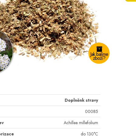
Jak balíme
zboží?
Doplněnk stravy
00085
ev
Achillea millefolium
orizace
do 130°C