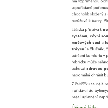
má vzpřímenou ochl
uspořádané peřenoseč
chocholík složený z 
narůžovělé barvy. P
Léčivka přispívá k
no
systému
,
cévní so
močových cest
a
l
trávení
a
žlučník
, 
udržení komfortu v
řebříčku může sáhnou
uchovat
zdravou
p
napomáhá chránit bu
Z řebříčku se dělá ne
i přidávat do bylinný
našel uplatnění např
Účinné látky