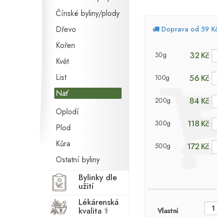
Čínské byliny/plody
Dřevo
Doprava od 59 K
Kořen
32 Kč
30g
Květ
List
56 Kč
100g
Nať
84 Kč
200g
Oplodí
118 Kč
300g
Plod
Kůra
172 Kč
500g
Ostatní byliny
Bylinky dle
užití
Lékárenská
kvalita ⚕
Vlastní