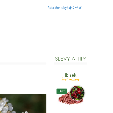
Rebríček obyčajný vňať
SLEVY A TIPY
Ibišek
květ řezaný
TOP!