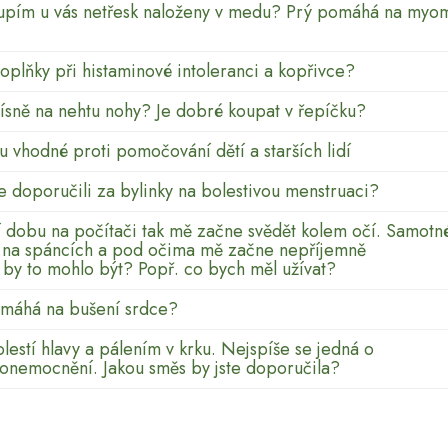
upím u vás netřesk naloženy v medu? Prý pomáhá na myo
oplňky při histaminové intoleranci a kopřivce?
plísně na nehtu nohy? Je dobré koupat v řepíčku?
ou vhodné proti pomočování dětí a starších lidí
e doporučili za bylinky na bolestivou menstruaci?
í dobu na počítači tak mě začne svědět kolem očí. Samotn
e na spáncích a pod očima mě začne nepříjemně
 by to mohlo být? Popř. co bych měl užívat?
omáhá na bušení srdce?
lestí hlavy a pálením v krku. Nejspíše se jedná o
onemocnění. Jakou směs by jste doporučila?