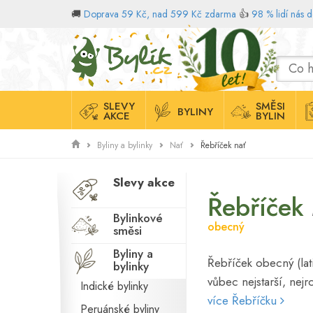
🚚
Doprava 59 Kč, nad 599 Kč zdarma
👍
98 % lidí nás 
Domů
SLEVY
SMĚSI
BYLINY
AKCE
BYLIN
Řebříček nať
Byliny a bylinky
Nať
Slevy akce
Řebříček
Bylinkové
obecný
směsi
Byliny a
Řebříček obecný (lati
bylinky
vůbec nejstarší, nejr
Indické bylinky
více Řebříčku
Peruánské byliny