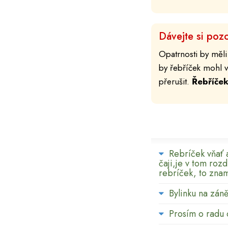
Dávejte si pozo
Opatrnosti by měli
by řebříček mohl v
přerušit.
Řebříče
Rebríček vňať a
čaji,je v tom roz
rebríček, to zna
Bylinku na zán
Prosím o radu 