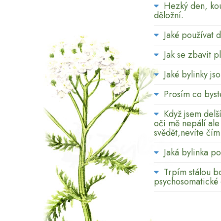
Hezký den, ko
děložní.
Jaké používat d
Jak se zbavit 
Jaké bylinky js
Prosím co byst
Když jsem delš
oči mě nepálí al
svědět,nevíte čím
Jaká bylinka p
Trpím stálou bo
psychosomatické 