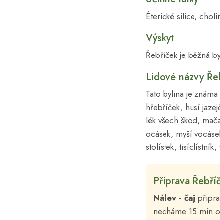
Éterické silice, chol
Výskyt
Řebříček je běžná by
Lidové názvy Ře
Tato bylina je známa 
hřebříček, husí jazej
lék všech škod, mača
ocásek, myší vocásek
stolístek, tisíclístn
Příprava Řebří
Nálev - čaj
připra
necháme 15 min od