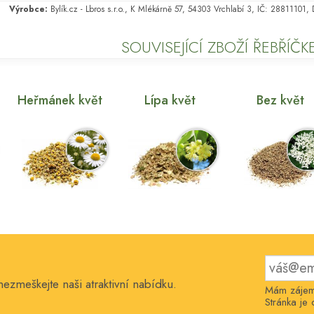
Výrobce:
Bylík.cz - Lbros s.r.o., K Mlékárně 57, 54303 Vrchlabí 3, IČ: 28811101
SOUVISEJÍCÍ ZBOŽÍ ŘEBŘÍČK
Heřmánek květ
Lípa květ
Bez květ
nezmeškejte naši atraktivní nabídku.
Mám zájem 
Stránka j