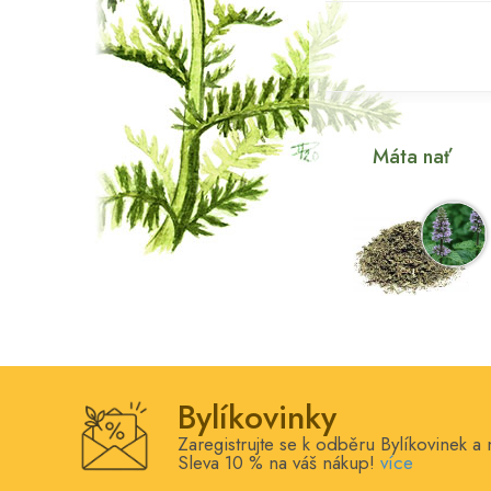
Máta nať
Bylíkovinky
Zaregistrujte se k odběru Bylíkovinek a 
Sleva 10 % na váš nákup!
více