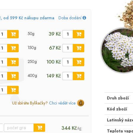
č, od 599 Kč nákupu zdarma
Doba dodání
39 Kč
50g
67 Kč
150g
100 Kč
250g
149 Kč
400g
Druh zboží
Už sbíráte Bylíkačky?
Chci vědět více
Kód zboží
Latinský náz
344 Kč
/kg
Teplota vap