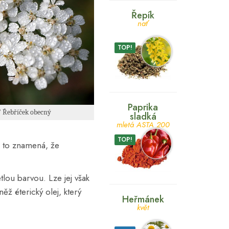
Řepík
nať
TOP!
Paprika
/ Řebříček obecný
sladká
mletá ASTA 200
TOP!
, to znamená, že
tlou barvou. Lze jej však
ěž éterický olej, který
Heřmánek
květ