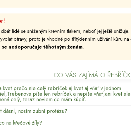
r!
 dbát lidé se sníženým krevním tlakem, neboť jej ještě snižuje
yvolat otravy, proto je vhodné po třítýdenním užívání kůru na 
k se nedoporučuje těhotným ženám.
CO VÁS ZAJÍMÁ O ŘEBŘÍČK
 kvet prečo nie celý rebríček aj kvet aj vňať v jednom
diel,Trebenova píše len rebríček a nepíše vňať,ani kvet ale
mená celý, teraz neviem čo mám kúpiť.
ět dásní, nosím zubní protézu?
co na křečové žíly?