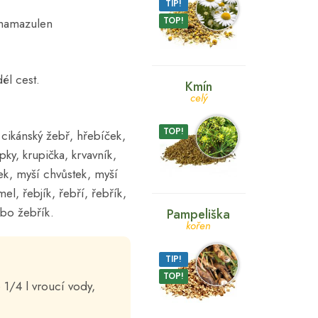
TIP!
TOP!
 chamazulen
él cest.
Kmín
celý
TOP!
 cikánský žebř, hřebíček,
pky, krupička, krvavník,
ek, myší chvůstek, myší
l, řebjík, řebří, řebřík,
nebo žebřík.
Pampeliška
kořen
TIP!
TOP!
 1/4 l vroucí vody,