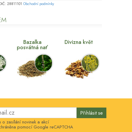
, DIČ: 28811101
Obchodní podmínky
EM
Bazalka
Divizna květ
posvátná nať
Přihlásit se
o zasílání novinek a akcí
e chráněna pomocí Google reCAPTCHA