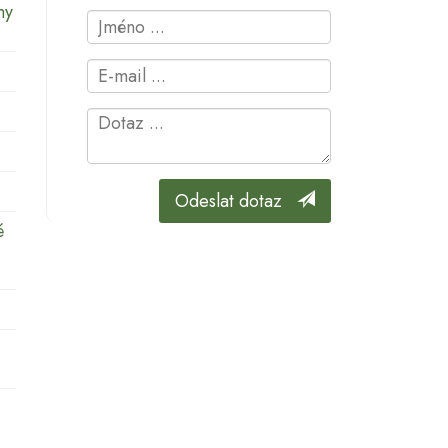
my
Odeslat dotaz
é