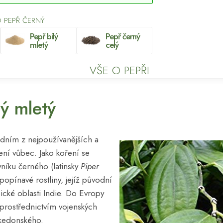
 PEPŘ ČERNÝ
Pepř bílý
Pepř černý
mletý
celý
VŠE O PEPŘI
ý mletý
edním z nejpoužívanějších a
ení vůbec. Jako koření se
níku černého (latinsky
Piper
 popínavé rostliny, jejíž původní
cké oblasti Indie. Do Evropy
ž prostřednictvím vojenských
kedonského.