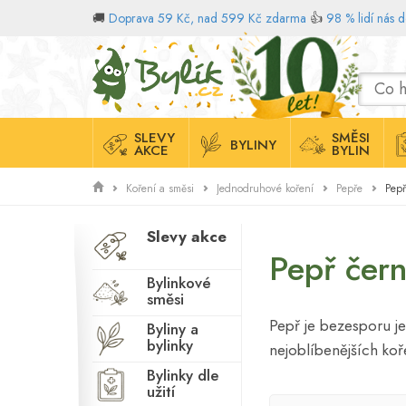
🚚
Doprava 59 Kč, nad 599 Kč zdarma
👍
98 % lidí nás 
Domů
SLEVY
SMĚSI
BYLINY
AKCE
BYLIN
Pepř
Koření a směsi
Jednodruhové koření
Pepře
Slevy akce
Pepř čer
Bylinkové
směsi
Pepř je bezesporu j
Byliny a
bylinky
nejoblíbenějších ko
Bylinky dle
užití