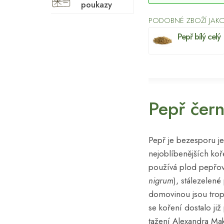
poukazy
PODOBNÉ ZBOŽÍ JAKO
Pepř bílý celý
Pepř čern
Pepř je bezesporu j
nejoblíbenějších koř
používá plod pepřov
nigrum
), stálezelené
domovinou jsou tropi
se koření dostalo ji
tažení Alexandra Ma