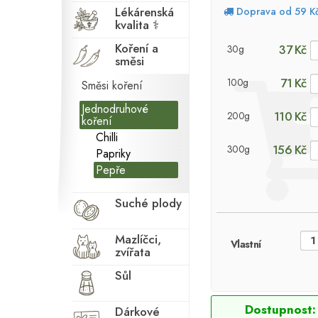
Lékárenská
Doprava od 59 K
kvalita ⚕
Koření a
37 Kč
30g
směsi
71 Kč
100g
Směsi koření
Jednodruhové
110 Kč
200g
koření
Chilli
156 Kč
300g
Papriky
Pepře
Suché plody
Mazlíčci,
Vlastní
zvířata
Sůl
Dostupnost:
Dárkové