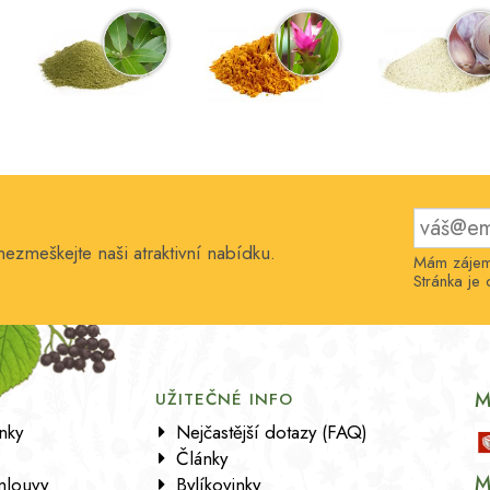
nezmeškejte naši atraktivní nabídku.
Mám zájem 
Stránka j
M
UŽITEČNÉ INFO
nky
Nejčastější dotazy (FAQ)
Články
M
mlouvy
Bylíkovinky