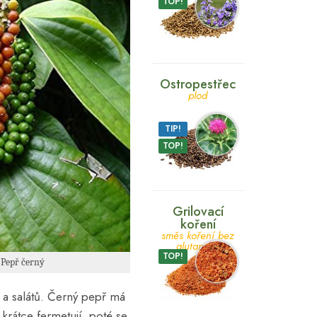
TOP!
Ostropestřec
plod
TIP!
TOP!
Grilovací
koření
směs koření bez
glutamátu
TOP!
 Pepř černý
 a salátů. Černý pepř má
 krátce fermetují, poté se