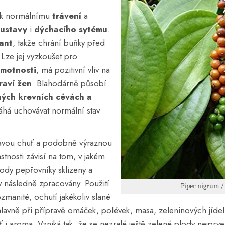
 k normálnímu
trávení
a
oustavy
i
dýchacího sytému
.
ant
, takže chrání buňky před
 Lze jej vyzkoušet pro
hmotnosti
, má pozitivní vliv na
raví žen
. Blahodárně působí
ých krevních cévách a
há uchovávat normální stav
lavou chuť a podobně výraznou
astnosti závisí na tom, v jakém
plody pepřovníky sklizeny a
 následně zpracovány. Použití
Piper nigrum /
zmanité, ochutí jakékoliv slané
lavně při přípravě omáček, polévek, masa, zeleninových jídel
ť i aroma. Vzniká tak, že se nezralé ještě zelené plody nejprve