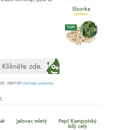
Slzovka
semeno
TOP!
Klikněte zde.
, DIČ: 28811101
Obchodní podmínky
M
át
Jalovec mletý
Pepř Kampotský
bílý celý