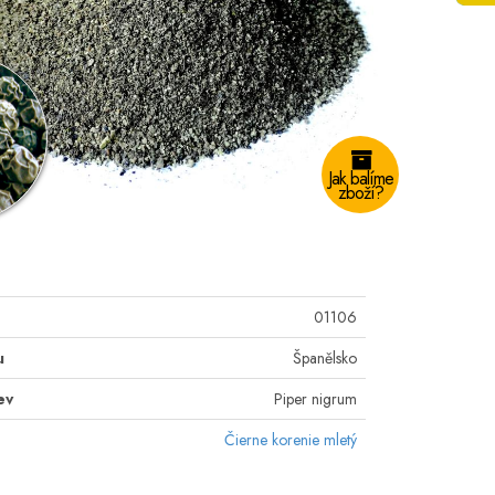
Jak balíme
zboží?
01106
u
Španělsko
ev
Piper nigrum
Čierne korenie mletý