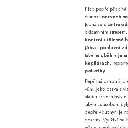
Plod pepře přispívá
činnosti
nervové s
Jedná se o
antioxid
oxidativním stresem.
kontrolu tělesné 
játra
i
pohlavní zd
také na
oběh v jemn
kapilárách
, napomá
pokožky
.
Pepř má ostrou štip
vůni. Jeho barva a vl
stádiu zralosti byly 
jakým způsobem byly
pepře v kuchyni je ro
pokrmy. Využívá se h
vůbec nejsilnější chu