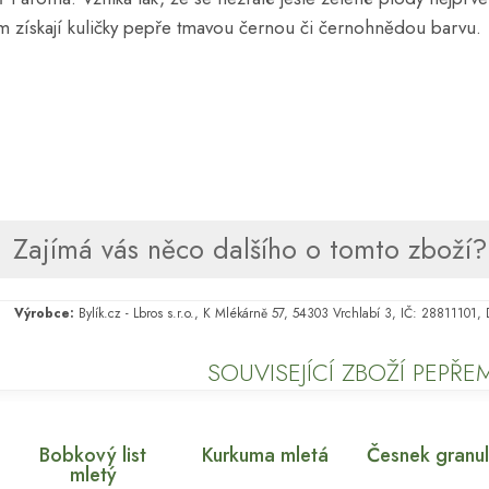
m získají kuličky pepře tmavou černou či černohnědou barvu.
Zajímá vás něco dalšího o tomto zboží? 
Výrobce:
Bylík.cz - Lbros s.r.o., K Mlékárně 57, 54303 Vrchlabí 3, IČ: 28811101
SOUVISEJÍCÍ ZBOŽÍ PEPŘE
Bobkový list
Kurkuma mletá
Česnek granul
mletý