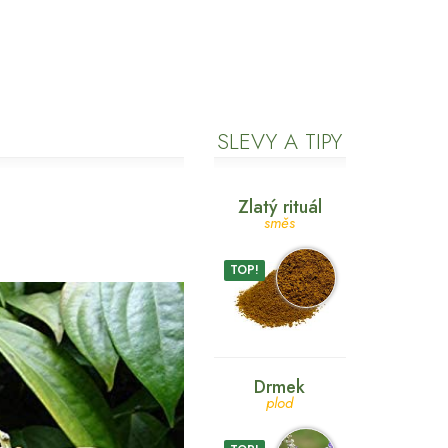
SLEVY A TIPY
Zlatý rituál
směs
TOP!
Drmek
plod