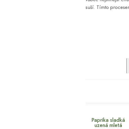
suší. Tímto procese
Paprika sladká
uzená mletá