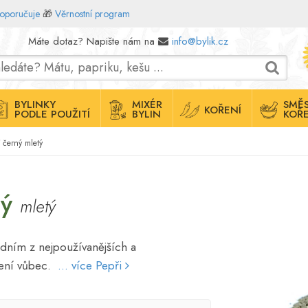
doporučuje
🎁
Věrnostní program
Máte dotaz? Napište nám na
info@bylik.cz
BYLINKY
MIXÉR
SMĚS
KOŘENÍ
PODLE POUŽITÍ
BYLIN
KOŘE
 černý mletý
ný
mletý
edním z nejpoužívanějších a
ření vůbec.
... více Pepři