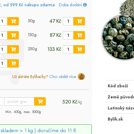
č, od 599 Kč nákupu zdarma
Doba dodání
47 Kč
50g
87 Kč
150g
133 Kč
250g
Už sbíráte Bylíkačky?
Chci vědět více
Kód zboží
Země původ
520 Kč
/kg
Latinský náz
Min. 400g, max. 5000g
Bylík.sk
skladem > 1 kg |
doručíme do 11.8.