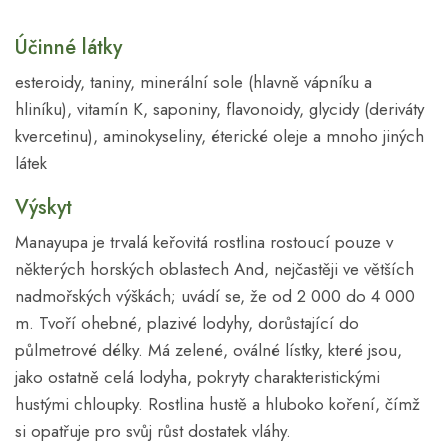
Účinné látky
esteroidy, taniny, minerální sole (hlavně vápníku a
hliníku), vitamín K, saponiny, flavonoidy, glycidy (deriváty
kvercetinu), aminokyseliny, éterické oleje a mnoho jiných
látek
Výskyt
Manayupa je trvalá keřovitá rostlina rostoucí pouze v
některých horských oblastech And, nejčastěji ve větších
nadmořských výškách; uvádí se, že od 2 000 do 4 000
m. Tvoří ohebné, plazivé lodyhy, dorůstající do
půlmetrové délky. Má zelené, oválné lístky, které jsou,
jako ostatně celá lodyha, pokryty charakteristickými
hustými chloupky. Rostlina hustě a hluboko koření, čímž
si opatřuje pro svůj růst dostatek vláhy.