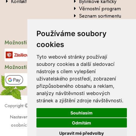
Kontakt
Bylinkové kartičky
Věrnostní program
Seznam sortimentu
Vysvětlení analytických
údajů
Používáme soubory
Možnosti dopravy
cookies
Tyto webové stránky používají
soubory cookies a další sledovací
Možnosti platby
nástroje s cílem vylepšení
uživatelského prostředí, zobrazení
přizpůsobeného obsahu a reklam,
analýzy návštěvnosti webových
stránek a zjištění zdroje návštěvnosti.
Copyright
2026 Lbros s.r.o.
Souhlasím
Nastavení cookies
|
Soubory cookies
|
Zásady zpracování
Odmítám
osobních údajů
|
Souhlas se zpracováním osobních údajů
Upravit mé předvolby