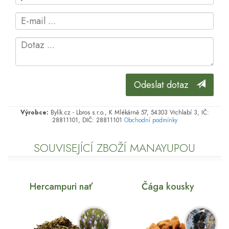
Odeslat dotaz
Výrobce:
Bylík.cz - Lbros s.r.o., K Mlékárně 57, 54303 Vrchlabí 3, IČ:
28811101, DIČ: 28811101
Obchodní podmínky
SOUVISEJÍCÍ ZBOŽÍ MANAYUPOU
Hercampuri nať
Čága kousky