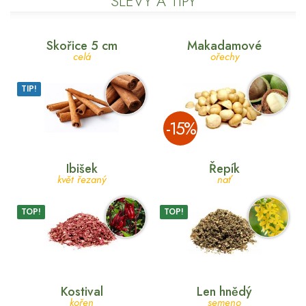
SLEVY A TIPY
Skořice 5 cm
Makadamové
celá
ořechy
TIP!
­-15%
Ibišek
Řepík
květ řezaný
nať
TOP!
TOP!
Kostival
Len hnědý
kořen
semeno