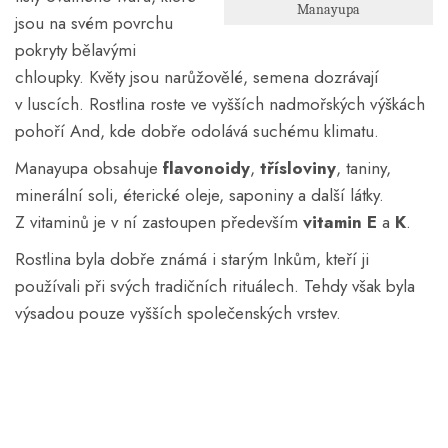
Manayupa
jsou na svém povrchu
pokryty bělavými
chloupky. Květy jsou narůžovělé, semena dozrávají
v luscích. Rostlina roste ve vyšších nadmořských výškách
pohoří And, kde dobře odolává suchému klimatu.
Manayupa obsahuje
flavonoidy
,
třísloviny
, taniny,
minerální soli, éterické oleje, saponiny a další látky.
Z vitaminů je v ní zastoupen především
vitamin E
a
K
.
Rostlina byla dobře známá i starým Inkům, kteří ji
používali při svých tradičních rituálech. Tehdy však byla
výsadou pouze vyšších společenských vrstev.