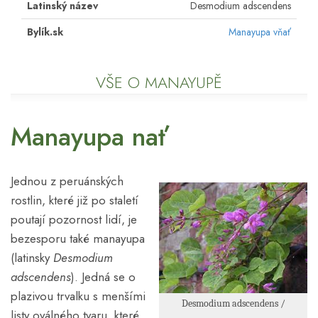
Latinský název
Desmodium adscendens
Bylík.sk
Manayupa vňať
VŠE O MANAYUPĚ
Manayupa nať
Jednou z peruánských
rostlin, které již po staletí
poutají pozornost lidí, je
bezesporu také manayupa
(latinsky
Desmodium
adscendens
). Jedná se o
plazivou trvalku s menšími
Desmodium adscendens /
listy oválného tvaru, které