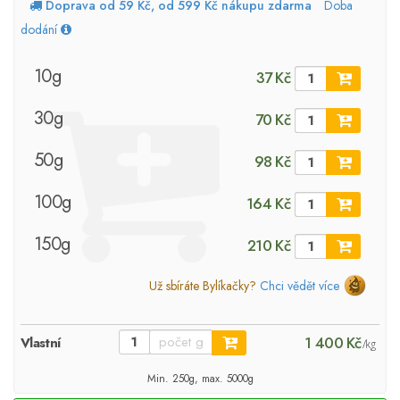
Doprava od 59 Kč, od 599 Kč nákupu zdarma
Doba
dodání
10g
37 Kč
30g
70 Kč
50g
98 Kč
100g
164 Kč
150g
210 Kč
Už sbíráte Bylíkačky?
Chci vědět více
1 400 Kč
Vlastní
/kg
Min. 250g, max. 5000g