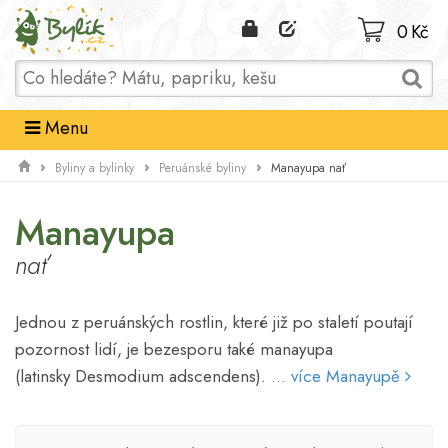
Domů
0 Kč
Menu
Manayupa nať
Byliny a bylinky
Peruánské byliny
Manayupa
nať
Jednou z peruánských rostlin, které již po staletí poutají
pozornost lidí, je bezesporu také manayupa
(latinsky Desmodium adscendens).
... více Manayupě