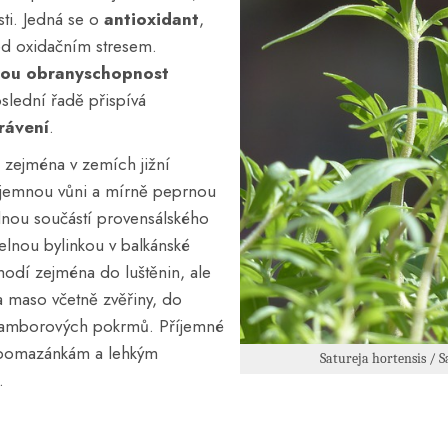
sti. Jedná se o
antioxidant
,
ed oxidačním stresem.
nou obranyschopnost
slední řadě přispívá
rávení
.
á zejména v zemích jižní
íjemnou vůni a mírně peprnou
lnou součástí provensálského
elnou bylinkou v balkánské
hodí zejména do luštěnin, ale
a maso včetně zvěřiny, do
bramborových pokrmů. Příjemné
pomazánkám a lehkým
Satureja hortensis / 
.