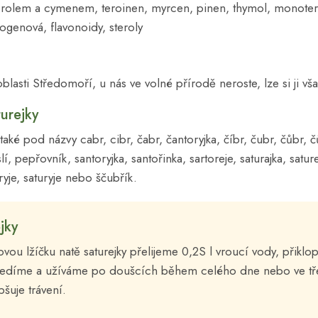
acrolem a cymenem, teroinen, myrcen, pinen, thymol, monoterpe
genová, flavonoidy, steroly
oblasti Středomoří, u nás ve volné přírodě neroste, lze si ji vš
urejky
také pod názvy cabr, cibr, čabr, čantoryjka, číbr, čubr, čůbr, č
, pepřovník, santoryjka, santořinka, sartoreje, saturajka, sature
oryje, saturyje nebo ščubřík.
jky
jovou lžíčku natě saturejky přelijeme 0,2S l vroucí vody, přik
cedíme a užíváme po doušcích během celého dne nebo ve tře
pšuje trávení.