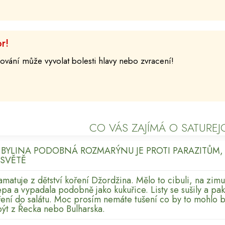
r!
ování může vyvolat bolesti hlavy nebo zvracení!
CO VÁS ZAJÍMÁ O SATUREJ
E BYLINA PODOBNÁ ROZMARÝNU JE PROTI PARAZITŮM,
 SVĚTĚ
matuje z dětství koření Džordžina. Mělo to cibuli, na zimu
lepa a vypadala podobně jako kukuřice. Listy se sušily a pak
ření do salátu. Moc prosím nemáte tušení co by to mohlo b
být z Řecka nebo Bulharska.