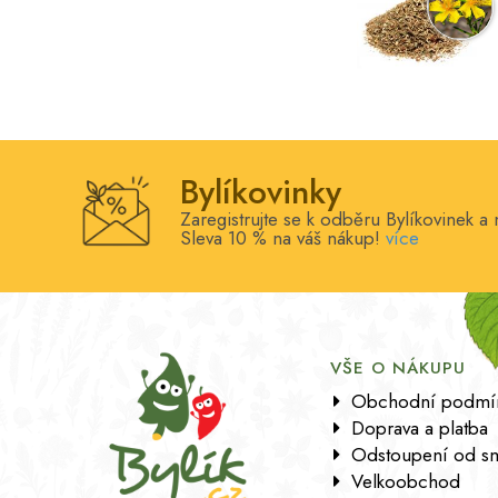
Bylíkovinky
Zaregistrujte se k odběru Bylíkovinek a 
Sleva 10 % na váš nákup!
více
VŠE O NÁKUPU
Obchodní podmí
Doprava a platba
Odstoupení od s
Velkoobchod