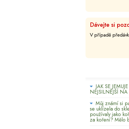
Dávejte si pozo
V případě předávk
JAK SE JEMUJ
NEJSILNĚJŠÍ NA
Můj známí si pa
se uklízela do sk
používaly jako ko
za koření? Mělo 