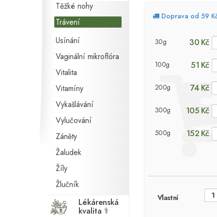
Těžké nohy
Doprava od 59 K
Trávení
Usínání
30 Kč
30g
Vaginální mikroflóra
51 Kč
100g
Vitalita
74 Kč
200g
Vitamíny
Vykašlávání
105 Kč
300g
Vylučování
152 Kč
500g
Záněty
Žaludek
Žíly
Žlučník
Vlastní
Lékárenská
kvalita ⚕