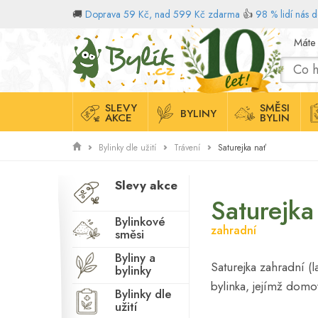
Paměť
🚚
Doprava 59 Kč, nad 599 Kč zdarma
👍
98 % lidí nás 
Plodnost
Domů
Máte
Plynatost
Pohlavní zdraví
žen
SLEVY
SMĚSI
BYLINY
Pročištění
AKCE
BYLIN
Prostata
Saturejka nať
Bylinky dle užití
Trávení
Relaxace
Slevy akce
Sex
Saturejk
Spánek
Bylinkové
zahradní
Srdce
směsi
Stres
Byliny a
Saturejka zahradní (la
bylinky
Střeva
bylinka, jejímž dom
Bylinky dle
Svaly
užití