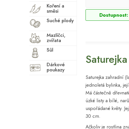
Koření a
směsi
Dostupnost:
Suché plody
Mazlíčci,
zvířata
Sůl
Saturejka
Dárkové
poukazy
Saturejka zahradní (l
jednoletá bylinka, j
Má částečně dřevnat
úzké listy a bílé, nar
uspořádané květy. Je
30 cm.
Ačkoliv je rostlina 