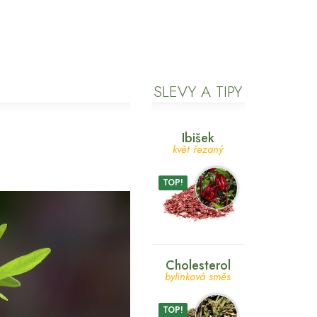
SLEVY A TIPY
Ibišek
květ řezaný
TOP!
Cholesterol
bylinková směs
TOP!