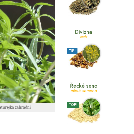
Divizna
květ
TIP!
Řecké seno
mleté semeno
TOP!
Saturejka zahradní