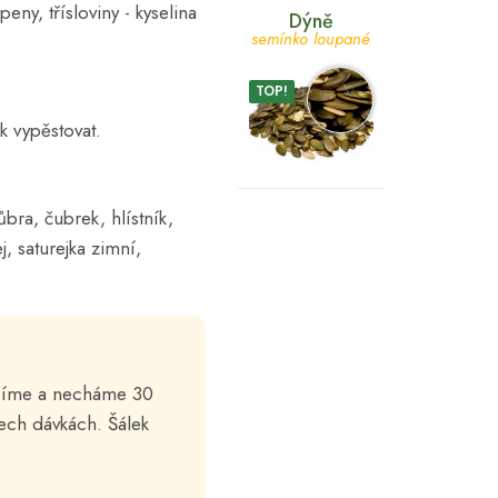
ny, třísloviny - kyselina
Dýně
semínko loupané
TOP!
ak vypěstovat.
ůbra, čubrek, hlístník,
j, saturejka zimní,
lopíme a necháme 30
ch dávkách. Šálek