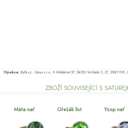
Výrobce:
Bylík.cz - Lbros s.r.o., K Mlékárně 57, 54303 Vrchlabí 3, IČ: 28811101
ZBOŽÍ SOUVISEJÍCÍ S SATURE
Máta nať
Ořešák list
Yzop nať