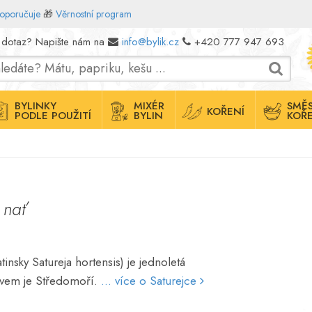
doporučuje
🎁
Věrnostní program
 dotaz? Napište nám na
info@bylik.cz
+420 777 947 693
BYLINKY
MIXÉR
SMĚS
KOŘENÍ
PODLE POUŽITÍ
BYLIN
KOŘE
a
nať
tinsky Satureja hortensis) je jednoletá
ovem je Středomoří.
... více o Saturejce