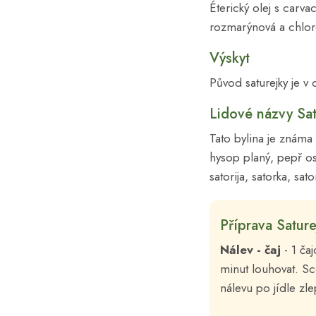
Éterický olej s carv
rozmarýnová a chloro
Výskyt
Původ saturejky je v 
Lidové názvy Sat
Tato bylina je známa 
hysop planý, pepř oslí
satorija, satorka, sat
Příprava Sature
Nálev - čaj
- 1 ča
minut louhovat. S
nálevu po jídle zle