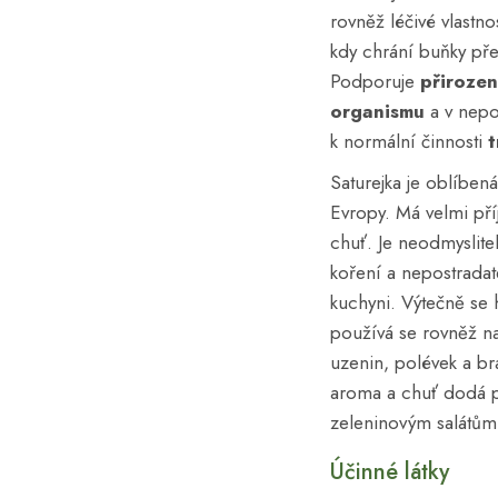
rovněž léčivé vlastno
kdy chrání buňky př
Podporuje
přiroze
organismu
a v nepo
k normální činnosti
t
Saturejka je oblíben
Evropy. Má velmi př
chuť. Je neodmyslite
koření a nepostradat
kuchyni. Výtečně se 
používá se rovněž n
uzenin, polévek a 
aroma a chuť dodá 
zeleninovým salátům
Účinné látky