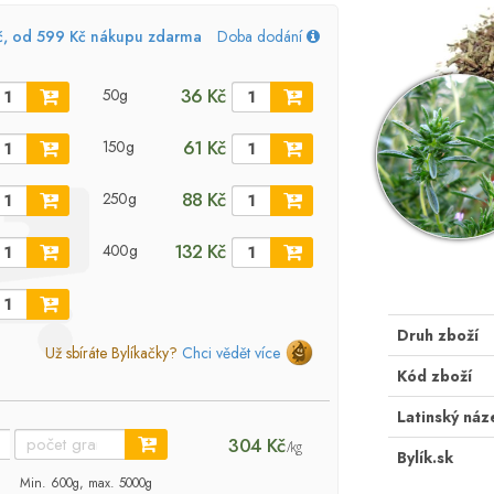
č, od 599 Kč nákupu zdarma
Doba dodání
36 Kč
50g
61 Kč
150g
88 Kč
250g
132 Kč
400g
Druh zboží
Už sbíráte Bylíkačky?
Chci vědět více
Kód zboží
Latinský náz
304 Kč
/kg
Bylík.sk
Min. 600g, max. 5000g