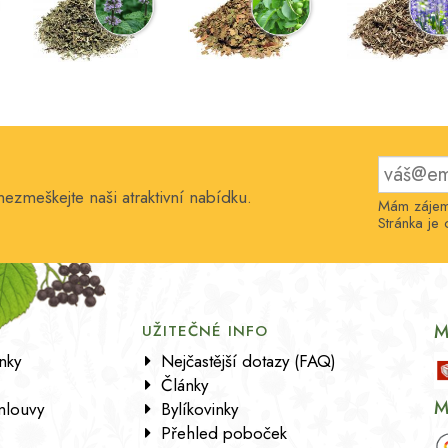
nezmeškejte naši atraktivní nabídku.
Mám zájem 
Stránka j
M
UŽITEČNÉ INFO
nky
Nejčastější dotazy (FAQ)
Články
M
mlouvy
Bylíkovinky
Přehled poboček