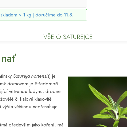
skladem > 1 kg |
doručíme do 11.8.
VŠE O SATUREJCE
 nať
atinsky
Satureja hortensis
) je
ejímž domovem je Středomoří.
ějící větvenou lodyhu, drobné
ůžovělé či fialové klasovitě
jí výška většinou nepřesahuje
známá především jako koření, má