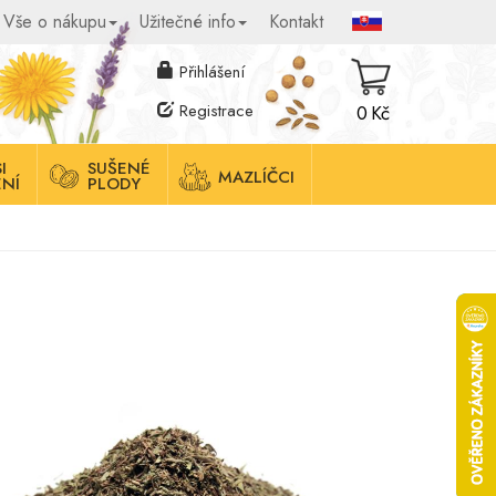
Vše o nákupu
Užitečné info
Kontakt
Přihlášení
Registrace
0 Kč
I
SUŠENÉ
MAZLÍČCI
NÍ
PLODY