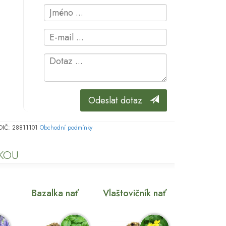
Odeslat dotaz
, DIČ: 28811101
Obchodní podmínky
JKOU
Bazalka nať
Vlaštovičník nať