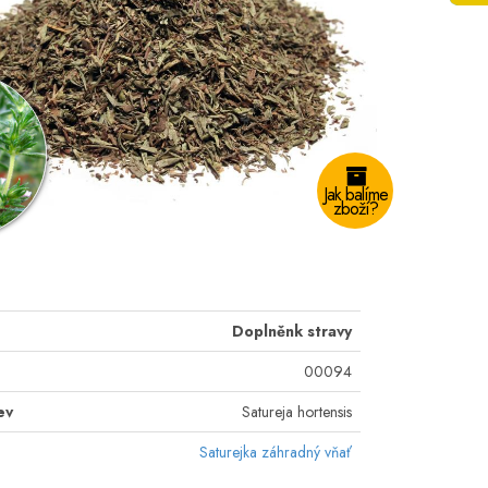
Jak balíme
zboží?
Doplněnk stravy
00094
ev
Satureja hortensis
Saturejka záhradný vňať