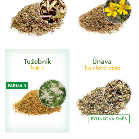
Tužebník
Únava
květ ⚕
bylinková směs
FARMA ⚕
BYLINKOVÁ SMĚS