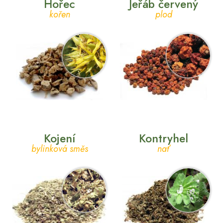
Hořec
Jeřáb červený
kořen
plod
Kojení
Kontryhel
bylinková směs
nať