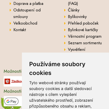
Doprava a platba
(FAQ)
Odstoupení od
Články
smlouvy
Bylíkovinky
Velkoobchod
Přehled poboček
Kontakt
Bylinkové kartičky
Věrnostní program
Seznam sortimentu
Vysvětlení
analytických údajů
Používáme soubory
Možnosti dopravy
cookies
Tyto webové stránky používají
soubory cookies a další sledovací
Možnosti platby
nástroje s cílem vylepšení
uživatelského prostředí, zobrazení
přizpůsobeného obsahu a reklam,