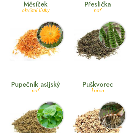
Měsíček
Přeslička
okvětní lístky
nať
Pupečník asijský
Puškvorec
nať
kořen