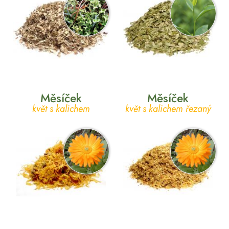
Měsíček
Měsíček
květ s kalichem
květ s kalichem řezaný