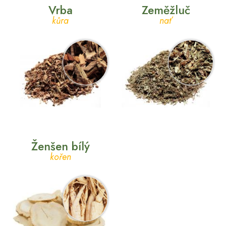
Vrba
Zeměžluč
kůra
nať
Ženšen bílý
kořen