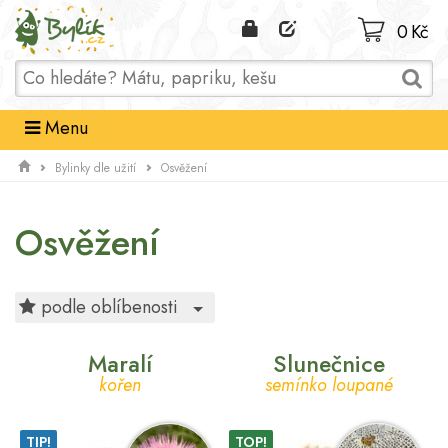
Domů
0 Kč
Menu
Bylinky dle užití
Osvěžení
Osvěžení
Toggle Dropdown
podle oblíbenosti
Maralí
Slunečnice
kořen
semínko loupané
TIP!
TOP!