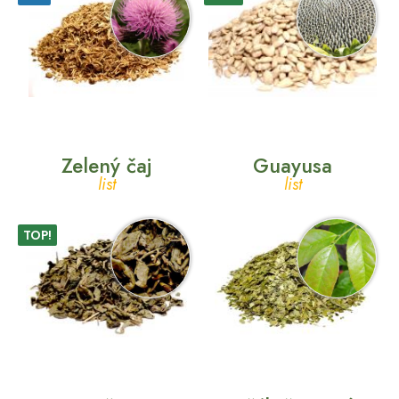
Zelený čaj
Guayusa
list
list
TOP!