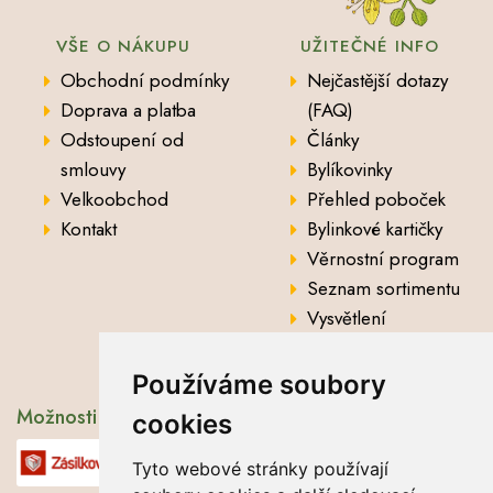
VŠE O NÁKUPU
UŽITEČNÉ INFO
Obchodní podmínky
Nejčastější dotazy
Doprava a platba
(FAQ)
Odstoupení od
Články
smlouvy
Bylíkovinky
Velkoobchod
Přehled poboček
Kontakt
Bylinkové kartičky
Věrnostní program
Seznam sortimentu
Vysvětlení
analytických údajů
Používáme soubory
Možnosti dopravy
cookies
Tyto webové stránky používají