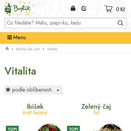
Domů
0 Kč
Menu
Bylinky dle užití
Vitalita
Vitalita
Toggle Dropdown
podle oblíbenosti
Ibišek
Zelený čaj
květ řezaný
list
TOP!
TOP!