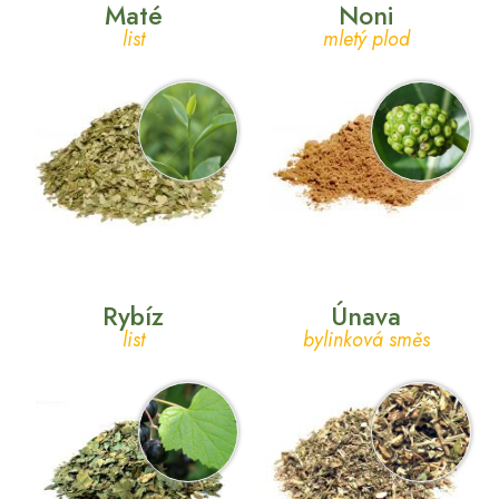
Maté
Noni
list
mletý plod
Rybíz
Únava
list
bylinková směs