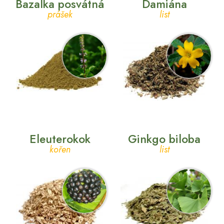
Bazalka posvátná
Damiána
prášek
list
Eleuterokok
Ginkgo biloba
kořen
list