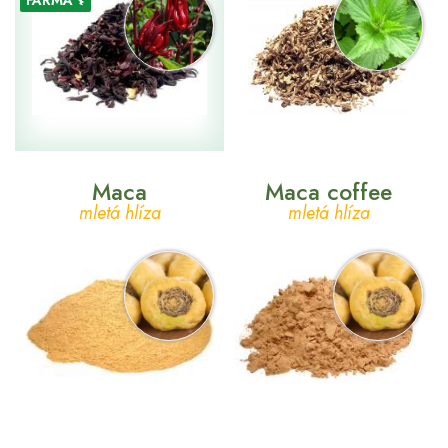
FARMA ⚕
Maca
Maca coffee
mletá hlíza
mletá hlíza