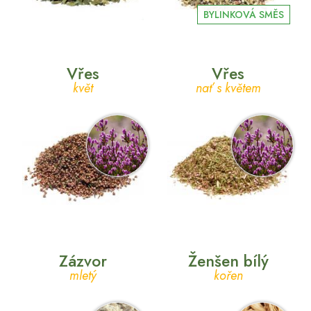
BYLINKOVÁ SMĚS
Vřes
Vřes
květ
nať s květem
Zázvor
Ženšen bílý
mletý
kořen