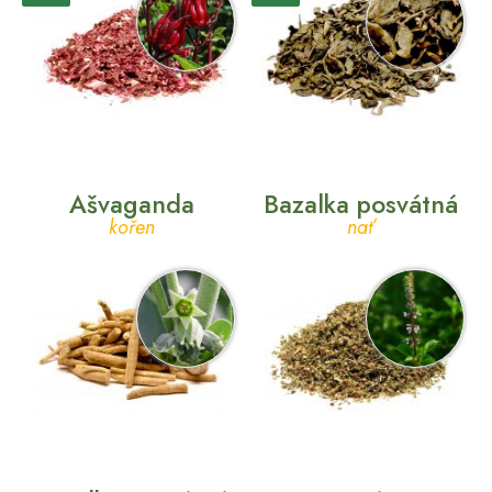
Ašvaganda
Bazalka posvátná
kořen
nať