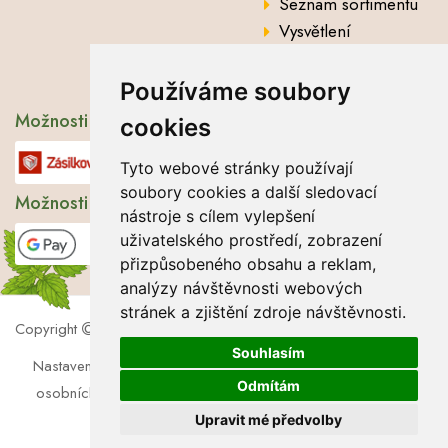
Seznam sortimentu
Vysvětlení
analytických údajů
Používáme soubory
Možnosti dopravy
cookies
Tyto webové stránky používají
soubory cookies a další sledovací
Možnosti platby
nástroje s cílem vylepšení
uživatelského prostředí, zobrazení
přizpůsobeného obsahu a reklam,
analýzy návštěvnosti webových
stránek a zjištění zdroje návštěvnosti.
Copyright
2026 Lbros s.r.o.
Souhlasím
Nastavení cookies
|
Soubory cookies
|
Zásady zpracování
Odmítám
osobních údajů
|
Souhlas se zpracováním osobních údajů
Upravit mé předvolby