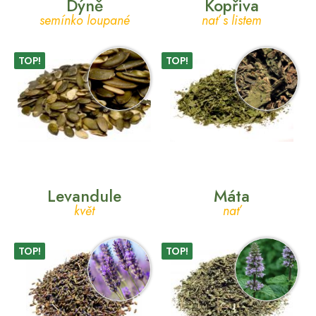
Dýně
Kopřiva
semínko loupané
nať s listem
TOP!
TOP!
Levandule
Máta
květ
nať
TOP!
TOP!