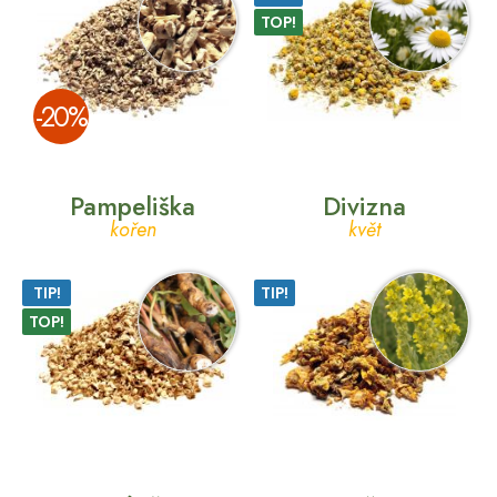
TOP!
­-20%
Pampeliška
Divizna
kořen
květ
TIP!
TIP!
TOP!