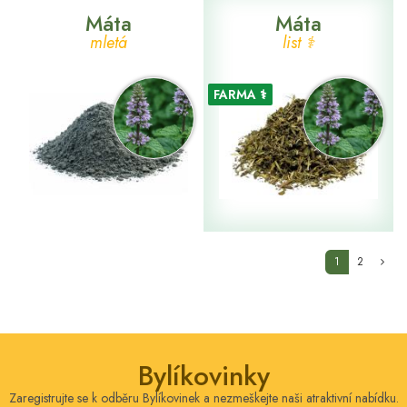
Máta
Máta
mletá
list ⚕
FARMA ⚕
(current)
1
2
Bylíkovinky
Zaregistrujte se k odběru Bylíkovinek a nezmeškejte naši atraktivní nabídku.