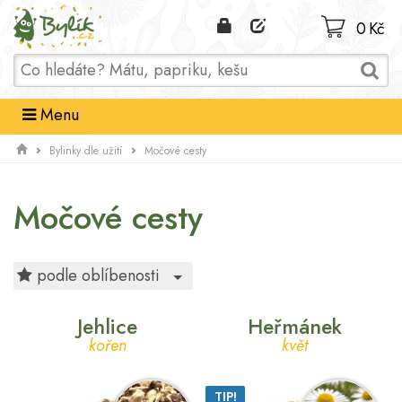
Domů
0 Kč
Menu
Bylinky dle užití
Močové cesty
Močové cesty
Toggle Dropdown
podle oblíbenosti
Jehlice
Heřmánek
kořen
květ
TIP!