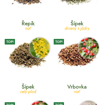
Řepík
Šípek
nať
drcený s jádry
TOP!
TOP!
Šípek
Vrbovka
celý plod
nať