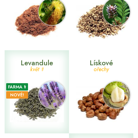
Levandule
Lískové
květ ⚕
ořechy
FARMA ⚕
NOVÉ!