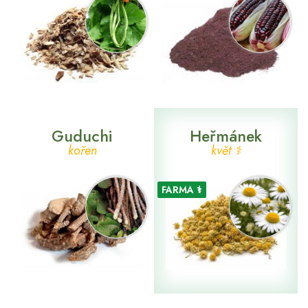
Guduchi
Heřmánek
kořen
květ ⚕
FARMA ⚕