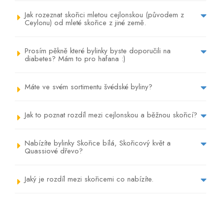
Jak rozeznat skořici mletou cejlonskou (původem z
Ceylonu) od mleté skořice z jiné země.
Prosím pěkně které bylinky byste doporučili na
diabetes? Mám to pro hafana :)
Máte ve svém sortimentu švédské byliny?
Jak to poznat rozdíl mezi cejlonskou a běžnou skořicí?
Nabízíte bylinky Skořice bílá, Skořicový květ a
Quassiové dřevo?
Jaký je rozdíl mezi skořicemi co nabízíte.