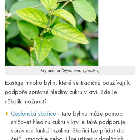
Gymnéma
(Gymnema sylvestris)
Existuje mnoho bylin, které se tradičně používají k
podpoře správné hladiny cukru v krvi. Zde je
několik možností:
Ceylonská skořice
- tato bylina může pomoci
snižovat hladinu cukru v krvi a také podporuje
správnou funkci inzulinu. Skořici lze přidat do
čajů, smoothie nebo ji lze užívat v doplňcích