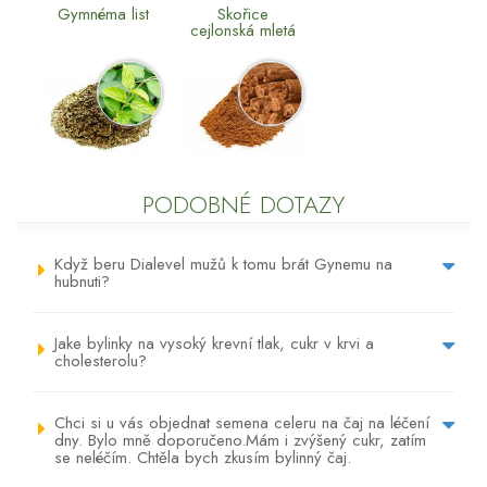
Gymnéma list
Skořice
cejlonská mletá
PODOBNÉ DOTAZY
Když beru Dialevel mužů k tomu brát Gynemu na
hubnuti?
Jake bylinky na vysoký krevní tlak, cukr v krvi a
cholesterolu?
Chci si u vás objednat semena celeru na čaj na léčení
dny. Bylo mně doporučeno.Mám i zvýšený cukr, zatím
se neléčím. Chtěla bych zkusím bylinný čaj.