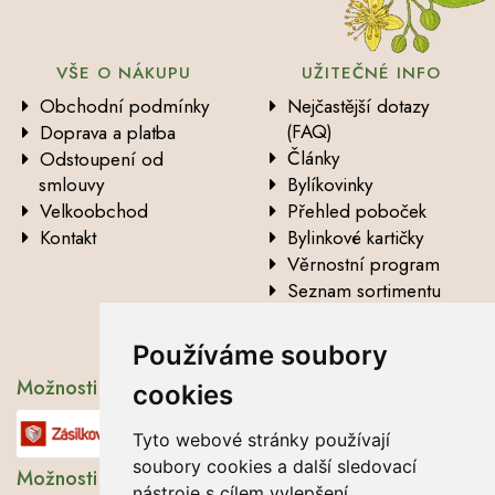
VŠE O NÁKUPU
UŽITEČNÉ INFO
Obchodní podmínky
Nejčastější dotazy
(FAQ)
Doprava a platba
Články
Odstoupení od
smlouvy
Bylíkovinky
Velkoobchod
Přehled poboček
Kontakt
Bylinkové kartičky
Věrnostní program
Seznam sortimentu
Vysvětlení analytických
údajů
Používáme soubory
Možnosti dopravy
cookies
Tyto webové stránky používají
soubory cookies a další sledovací
Možnosti platby
nástroje s cílem vylepšení