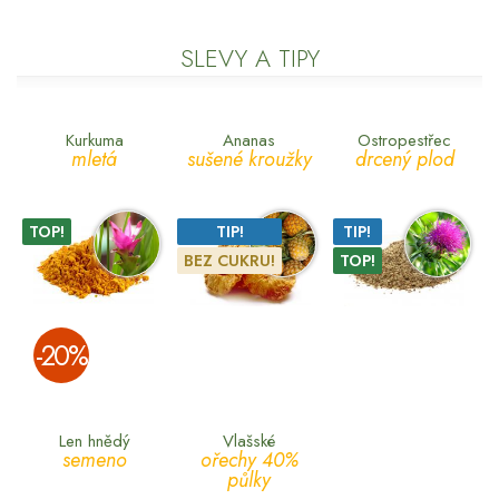
SLEVY A TIPY
Kurkuma
Ananas
Ostropestřec
mletá
sušené kroužky
drcený plod
TOP!
TIP!
TIP!
BEZ CUKRU!
TOP!
­-20%
Len hnědý
Vlašské
semeno
ořechy 40%
půlky