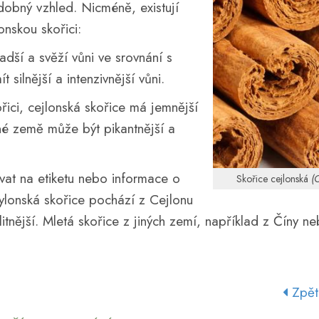
obný vzhled. Nicméně, existují
onskou skořici:
adší a svěží vůni ve srovnání s
 silnější a intenzivnější vůni.
ici, cejlonská skořice má jemnější
iné země může být pikantnější a
ívat na etiketu nebo informace o
Skořice cejlonská
(
ylonská skořice pochází z Cejlonu
itnější. Mletá skořice z jiných zemí, například z Číny n
Zpět