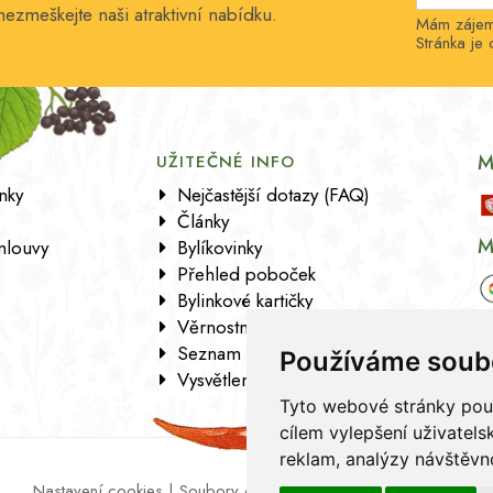
nezmeškejte naši atraktivní nabídku.
Mám zájem 
Stránka j
M
UŽITEČNÉ INFO
nky
Nejčastější dotazy (FAQ)
Články
M
mlouvy
Bylíkovinky
Přehled poboček
Bylinkové kartičky
Věrnostní program
Seznam sortimentu
Používáme soub
Vysvětlení analytických údajů
Tyto webové stránky použí
cílem vylepšení uživatel
reklam, analýzy návštěvno
Nastavení cookies
|
Soubory cookies
|
Zásady zpracování osob