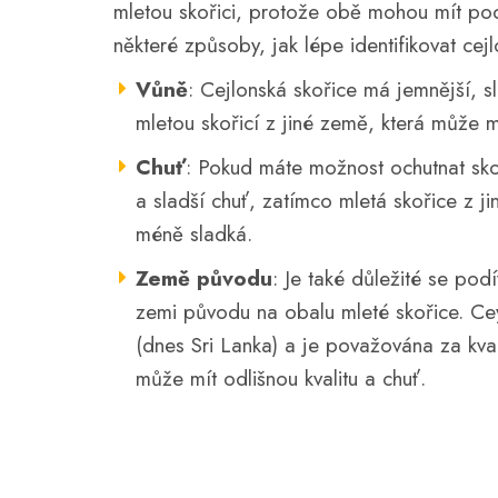
mletou skořici, protože obě mohou mít pod
některé způsoby, jak lépe identifikovat cejl
Vůně
: Cejlonská skořice má jemnější, sl
mletou skořicí z jiné země, která může mít
Chuť
: Pokud máte možnost ochutnat skoř
a sladší chuť, zatímco mletá skořice z j
méně sladká.
Země původu
: Je také důležité se pod
zemi původu na obalu mleté skořice. Ce
(dnes Sri Lanka) a je považována za kval
může mít odlišnou kvalitu a chuť.