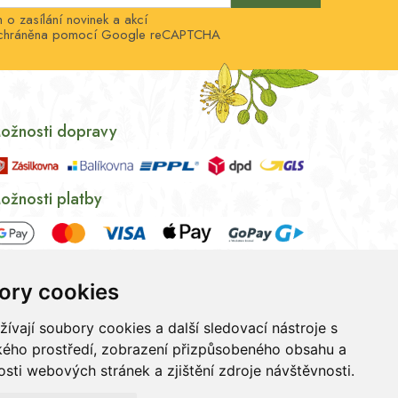
o zasílání novinek a akcí
e chráněna pomocí Google reCAPTCHA
ožnosti dopravy
ožnosti platby
ory cookies
vají soubory cookies a další sledovací nástroje s
ského prostředí, zobrazení přizpůsobeného obsahu a
sti webových stránek a zjištění zdroje návštěvnosti.
ních údajů
|
Souhlas se zpracováním osobních údajů