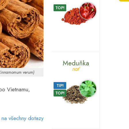
TOP!
Meduňka
nať
Cinnamomum verum)
TIP!
ebo Vietnamu,
TOP!
 na všechny dotazy