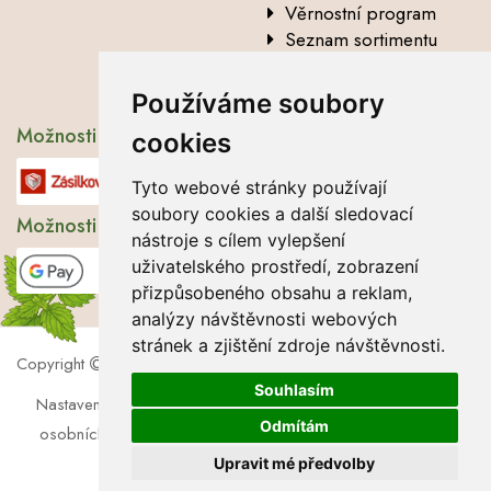
Věrnostní program
Seznam sortimentu
Vysvětlení analytických
údajů
Používáme soubory
Možnosti dopravy
cookies
Tyto webové stránky používají
soubory cookies a další sledovací
Možnosti platby
nástroje s cílem vylepšení
uživatelského prostředí, zobrazení
přizpůsobeného obsahu a reklam,
analýzy návštěvnosti webových
stránek a zjištění zdroje návštěvnosti.
Copyright
2026 Lbros s.r.o.
Souhlasím
Nastavení cookies
|
Soubory cookies
|
Zásady zpracování
Odmítám
osobních údajů
|
Souhlas se zpracováním osobních údajů
Upravit mé předvolby