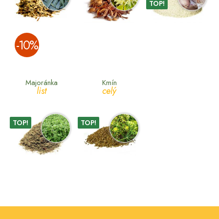
TOP!
­-10%
Majoránka
Kmín
list
celý
TOP!
TOP!