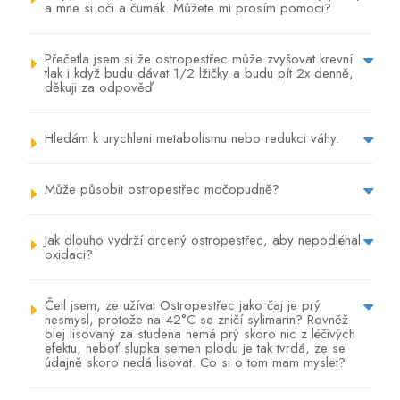
a mne si oči a čumák. Můžete mi prosím pomoci?
Přečetla jsem si že ostropestřec může zvyšovat krevní
tlak i když budu dávat 1/2 lžičky a budu pít 2x denně,
děkuji za odpověď
Hledám k urychleni metabolismu nebo redukci váhy.
Může působit ostropestřec močopudně?
Jak dlouho vydrží drcený ostropestřec, aby nepodléhal
oxidaci?
Četl jsem, ze užívat Ostropestřec jako čaj je prý
nesmysl, protože na 42°C se zničí sylimarin? Rovněž
olej lisovaný za studena nemá prý skoro nic z léčivých
efektu, neboť slupka semen plodu je tak tvrdá, ze se
údajně skoro nedá lisovat. Co si o tom mam myslet?