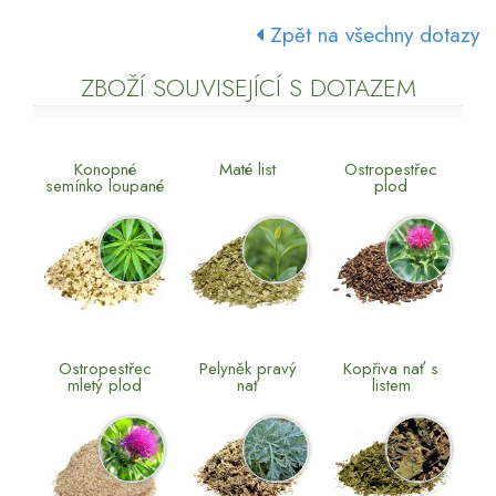
Zpět na všechny dotazy
ZBOŽÍ SOUVISEJÍCÍ S DOTAZEM
Konopné
Maté list
Ostropestřec
semínko loupané
plod
Ostropestřec
Pelyněk pravý
Kopřiva nať s
mletý plod
nať
listem