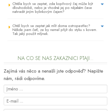
Chtěla bych se zeptat, zda kopřivový čaj může být
dlouhodobě, nebo je vhodné jej po nějakém čase
nahradit jiným bylinkovým čajem?
Chtěl bych se zeptat jak mlít doma ostropestřec?
Někde jsem četl, ze by nemel přijít do styku s kovem.
Tak jaký použít mlýnek.
NA CO SE NÁS ZÁKAZNÍCI PTAJÍ...
Zajímá vás něco a nenašli jste odpověď? Napište
nám, rádi odpovíme.