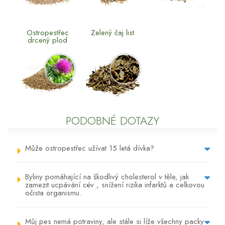
Ostropestřec
Zelený čaj list
drcený plod
PODOBNÉ DOTAZY
Může ostropestřec užívat 15 letá dívka?
Byliny pomáhající na škodlivý cholesterol v těle, jak
zamezit ucpávání cév , snížení rizika infarktů a celkovou
očista organismu.
Můj pes nemá potraviny, ale stále si líže všechny packy