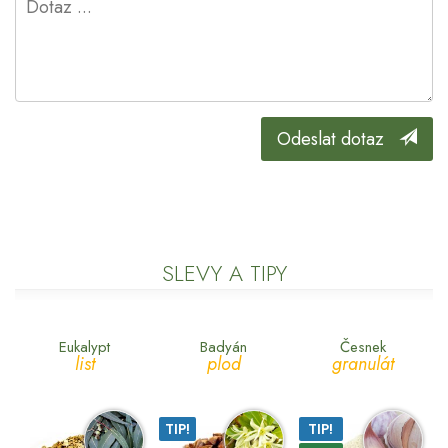
Odeslat dotaz
SLEVY A TIPY
Eukalypt
Badyán
Česnek
list
plod
granulát
TIP!
TIP!