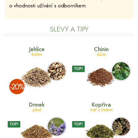
o vhodnosti užívání s odborníkem.
SLEVY A TIPY
Jehlice
Chinin
kořen
kůra
TOP!
­-20%
Drmek
Kopřiva
plod
nať s listem
TOP!
TOP!