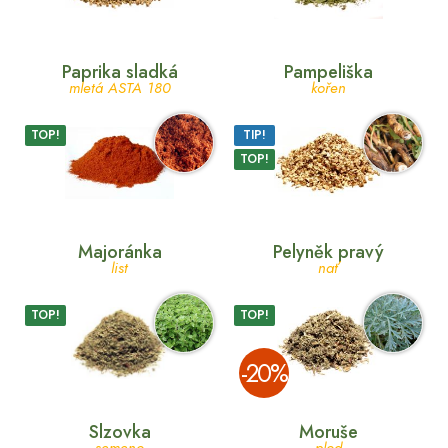
Paprika sladká
Pampeliška
mletá ASTA 180
kořen
TOP!
TIP!
TOP!
Majoránka
Pelyněk pravý
list
nať
TOP!
TOP!
­-20%
Slzovka
Moruše
semeno
plod