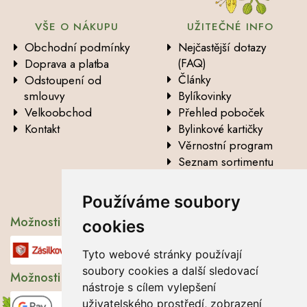
VŠE O NÁKUPU
UŽITEČNÉ INFO
Obchodní podmínky
Nejčastější dotazy
(FAQ)
Doprava a platba
Články
Odstoupení od
smlouvy
Bylíkovinky
Velkoobchod
Přehled poboček
Kontakt
Bylinkové kartičky
Věrnostní program
Seznam sortimentu
Vysvětlení analytických
údajů
Používáme soubory
Možnosti dopravy
cookies
Tyto webové stránky používají
soubory cookies a další sledovací
Možnosti platby
nástroje s cílem vylepšení
uživatelského prostředí, zobrazení