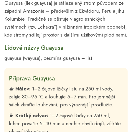
Guayusa (Ilex guayusa) je stálezelený strom původem ze
západní Amazonie – především z Ekvádoru, Peru a jihu
Kolumbie. Tradičně se pěstuje v agrolesnických
systémech (tzv. „chakra“) v nížinném tropickém podnebí,
kde stromy sdílejí prostor s dalšími užitkovými plodinami.
Lidové názvy Guayusa
guayusa (wayusa), cesmína guayusa – list
Příprava Guayusa
🫖
Nálev:
1–2 čajové lžičky listu na 250 ml vody,
zalijte 80–95 °C a louhujte 5–7 min. Pro jemnější
šálek zkraťte louhování, pro výraznější prodlužte.
🍵
Krátký odvar:
1–2 čajové lžičky na 250 ml,
lehce povařte 5–10 min a nechte chvíli dojít; získáte
plnější tělo nápoje.