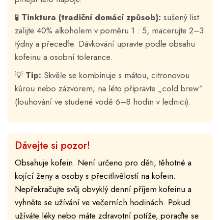
🧪
Tinktura (tradiční domácí způsob):
sušený list
zalijte 40% alkoholem v poměru 1 : 5, macerujte 2–3
týdny a přeceďte. Dávkování upravte podle obsahu
kofeinu a osobní tolerance.
💡
Tip:
Skvěle se kombinuje s mátou, citronovou
kůrou nebo zázvorem; na léto připravte „cold brew“
(louhování ve studené vodě 6–8 hodin v lednici).
Dávejte si pozor!
Obsahuje kofein. Není určeno pro děti, těhotné a
kojící ženy a osoby s přecitlivělostí na kofein.
Nepřekračujte svůj obvyklý denní příjem kofeinu a
vyhněte se užívání ve večerních hodinách. Pokud
užíváte léky nebo máte zdravotní potíže, poraďte se