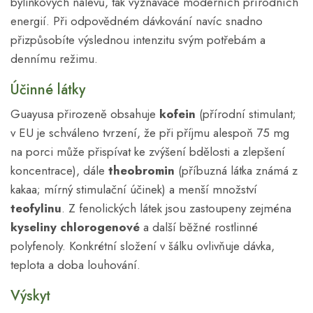
bylinkových nálevů, tak vyznavače moderních přírodních
energií. Při odpovědném dávkování navíc snadno
přizpůsobíte výslednou intenzitu svým potřebám a
dennímu režimu.
Účinné látky
Guayusa přirozeně obsahuje
kofein
(přírodní stimulant;
v EU je schváleno tvrzení, že při příjmu alespoň 75 mg
na porci může přispívat ke zvýšení bdělosti a zlepšení
koncentrace), dále
theobromin
(příbuzná látka známá z
kakaa; mírný stimulační účinek) a menší množství
teofylinu
. Z fenolických látek jsou zastoupeny zejména
kyseliny chlorogenové
a další běžné rostlinné
polyfenoly. Konkrétní složení v šálku ovlivňuje dávka,
teplota a doba louhování.
Výskyt