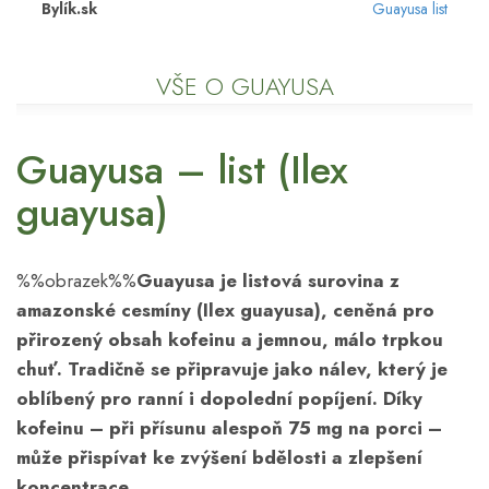
Bylík.sk
Guayusa list
VŠE O GUAYUSA
Guayusa – list (Ilex
guayusa)
%%obrazek%%
Guayusa je listová surovina z
amazonské cesmíny (Ilex guayusa), ceněná pro
přirozený obsah kofeinu a jemnou, málo trpkou
chuť. Tradičně se připravuje jako nálev, který je
oblíbený pro ranní i dopolední popíjení. Díky
kofeinu – při přísunu alespoň 75 mg na porci –
může přispívat ke zvýšení bdělosti a zlepšení
koncentrace.