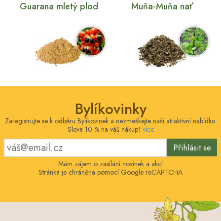
Guarana mletý plod
Muňa-Muňa nať
Bylíkovinky
Zaregistrujte se k odběru Bylíkovinek a nezmeškejte naši atraktivní nabídku.
Sleva 10 % na váš nákup!
více
Přihlásit se
Mám zájem o zasílání novinek a akcí
Stránka je chráněna pomocí Google reCAPTCHA