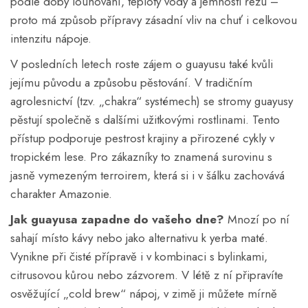
podle doby louhování, teploty vody a jemnosti řezu –
proto má způsob přípravy zásadní vliv na chuť i celkovou
intenzitu nápoje.
V posledních letech roste zájem o guayusu také kvůli
jejímu původu a způsobu pěstování. V tradičním
agrolesnictví (tzv. „chakra“ systémech) se stromy guayusy
pěstují společně s dalšími užitkovými rostlinami. Tento
přístup podporuje pestrost krajiny a přirozené cykly v
tropickém lese. Pro zákazníky to znamená surovinu s
jasně vymezeným terroirem, která si i v šálku zachovává
charakter Amazonie.
Jak guayusa zapadne do vašeho dne?
Mnozí po ní
sahají místo kávy nebo jako alternativu k yerba maté.
Vynikne při čisté přípravě i v kombinaci s bylinkami,
citrusovou kůrou nebo zázvorem. V létě z ní připravíte
osvěžující „cold brew“ nápoj, v zimě ji můžete mírně