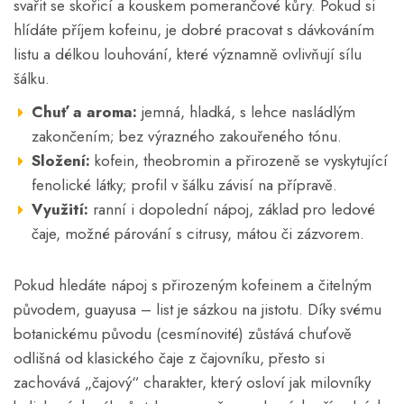
svařit se skořicí a kouskem pomerančové kůry. Pokud si
hlídáte příjem kofeinu, je dobré pracovat s dávkováním
listu a délkou louhování, které významně ovlivňují sílu
šálku.
Chuť a aroma:
jemná, hladká, s lehce nasládlým
zakončením; bez výrazného zakouřeného tónu.
Složení:
kofein, theobromin a přirozeně se vyskytující
fenolické látky; profil v šálku závisí na přípravě.
Využití:
ranní i dopolední nápoj, základ pro ledové
čaje, možné párování s citrusy, mátou či zázvorem.
Pokud hledáte nápoj s přirozeným kofeinem a čitelným
původem, guayusa – list je sázkou na jistotu. Díky svému
botanickému původu (cesmínovité) zůstává chuťově
odlišná od klasického čaje z čajovníku, přesto si
zachovává „čajový“ charakter, který osloví jak milovníky