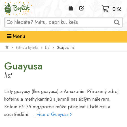
Domů
0 Kč
Menu
Guayusa list
Byliny a bylinky
List
Guayusa
list
Listy guayusy (Ilex guayusa) z Amazonie. Přirozený zdroj
kofeinu a methylxantinů s jemně nasládlým nálevem.
Kofein při 75 mg/porce může přispívat k bdělosti a
soustředění.
... více o Guayusa