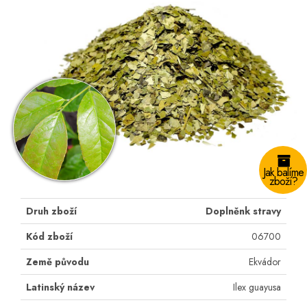
Jak balíme
zboží?
Druh zboží
Doplněnk stravy
Kód zboží
06700
Země původu
Ekvádor
Latinský název
Ilex guayusa