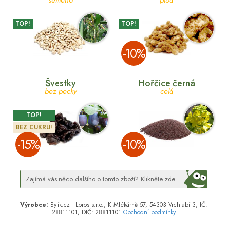
TOP!
TOP!
­-10%
Švestky
Hořčice černá
bez pecky
celá
TOP!
BEZ CUKRU!
­-15%
­-10%
Zajímá vás něco dalšího o tomto zboží? Klikněte zde.
Výrobce:
Bylík.cz - Lbros s.r.o., K Mlékárně 57, 54303 Vrchlabí 3, IČ:
28811101, DIČ: 28811101
Obchodní podmínky