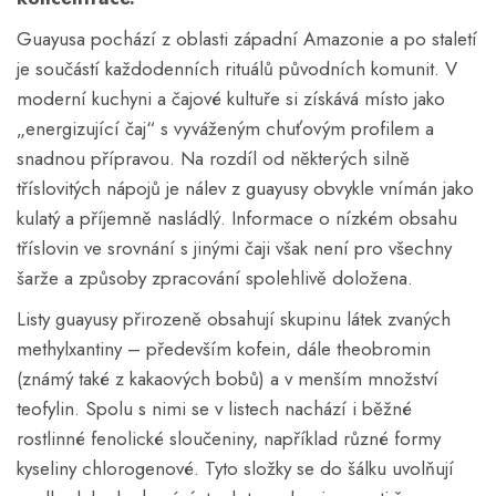
Guayusa pochází z oblasti západní Amazonie a po staletí
je součástí každodenních rituálů původních komunit. V
moderní kuchyni a čajové kultuře si získává místo jako
„energizující čaj“ s vyváženým chuťovým profilem a
snadnou přípravou. Na rozdíl od některých silně
tříslovitých nápojů je nálev z guayusy obvykle vnímán jako
kulatý a příjemně nasládlý. Informace o nízkém obsahu
tříslovin ve srovnání s jinými čaji však není pro všechny
šarže a způsoby zpracování spolehlivě doložena.
Listy guayusy přirozeně obsahují skupinu látek zvaných
methylxantiny – především kofein, dále theobromin
(známý také z kakaových bobů) a v menším množství
teofylin. Spolu s nimi se v listech nachází i běžné
rostlinné fenolické sloučeniny, například různé formy
kyseliny chlorogenové. Tyto složky se do šálku uvolňují