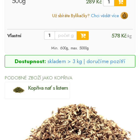
500g
289 Kč
Už sbíráte Bylíkačky?
Chci vědět více
578 Kč
Vlastní
/kg
Min. 600g, max. 5000g
Dostupnost:
skladem > 3 kg |
doručíme pozítří
PODOBNÉ ZBOŽÍ JAKO KOPŘIVA
Kopřiva nať s listem