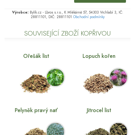
Výrobce:
Bylík.cz - Lbros s.r.o., K Mlékárně 57, 54303 Vrchlabí 3, IČ:
28811101, DIČ: 28811101
Obchodní podmínky
SOUVISEJÍCÍ ZBOŽÍ KOPŘIVOU
Ořešák list
Lopuch kořen
Pelyněk pravý nať
Jitrocel list