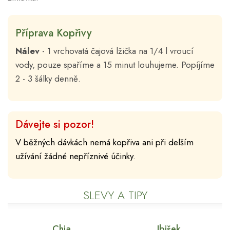
Příprava Kopřivy
Nálev
- 1 vrchovatá čajová lžička na 1/4 l vroucí
vody, pouze spaříme a 15 minut louhujeme. Popíjíme
2 - 3 šálky denně.
Dávejte si pozor!
V běžných dávkách nemá kopřiva ani při delším
užívání žádné nepříznivé účinky.
SLEVY A TIPY
Chia
Ibišek