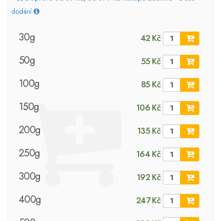
dodání
30g
42 Kč
50g
55 Kč
100g
85 Kč
150g
106 Kč
200g
135 Kč
250g
164 Kč
300g
192 Kč
400g
247 Kč