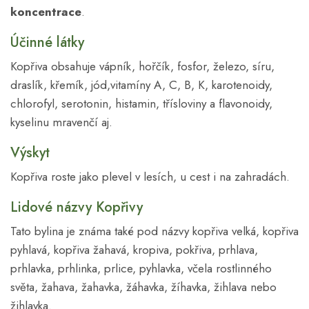
koncentrace
.
Účinné látky
Kopřiva obsahuje vápník, hořčík, fosfor, železo, síru,
draslík, křemík, jód,vitamíny A, C, B, K, karotenoidy,
chlorofyl, serotonin, histamin, třísloviny a flavonoidy,
kyselinu mravenčí aj.
Výskyt
Kopřiva roste jako plevel v lesích, u cest i na zahradách.
Lidové názvy Kopřivy
Tato bylina je známa také pod názvy kopřiva velká, kopřiva
pyhlavá, kopřiva žahavá, kropiva, pokřiva, prhlava,
prhlavka, prhlinka, prlice, pyhlavka, včela rostlinného
světa, žahava, žahavka, žáhavka, žíhavka, žihlava nebo
žihlavka.