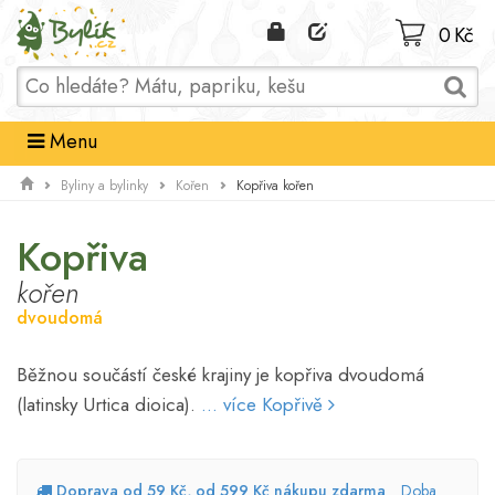
Domů
0 Kč
Menu
Kopřiva kořen
Byliny a bylinky
Kořen
Kopřiva
kořen
dvoudomá
Běžnou součástí české krajiny je kopřiva dvoudomá
(latinsky Urtica dioica).
... více Kopřivě
Doprava od 59 Kč, od 599 Kč nákupu zdarma
Doba