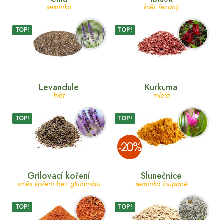
semínko
květ řezaný
TOP!
TOP!
Levandule
Kurkuma
květ
mletá
TOP!
TOP!
­-20%
Grilovací koření
Slunečnice
směs koření bez glutamátu
semínko loupané
TOP!
TOP!