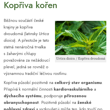
Kopřiva kořen
Běžnou součástí české
krajiny je kopřiva
dvoudomá (latinsky
Urtica
dioica
). A přestože je tato
statná nenáročná trvalka
s žahavými chlupy
Urtica dioica / Kopřiva dvoudomá
považována za nežádoucí
plevel, jedná se rovněž o
významnou tradiční léčivou rostlinu.
Kopřiva působí pozitivně na
celkový stav organismu
.
Přispívá k normální činnosti
kardiovaskulárního
a
dýchacího systému
, podporuje
přirozenou
obranyschopnost
. Pozitivně působí na
ženské
pohlavní zdraví
a vyzkoušet ji může ten, kdo touží po