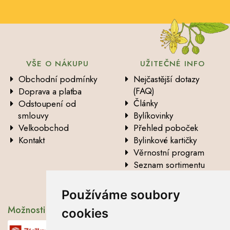
VŠE O NÁKUPU
UŽITEČNÉ INFO
Obchodní podmínky
Nejčastější dotazy
(FAQ)
Doprava a platba
Články
Odstoupení od
smlouvy
Bylíkovinky
Velkoobchod
Přehled poboček
Kontakt
Bylinkové kartičky
Věrnostní program
Seznam sortimentu
Vysvětlení analytických
údajů
Používáme soubory
Možnosti dopravy
cookies