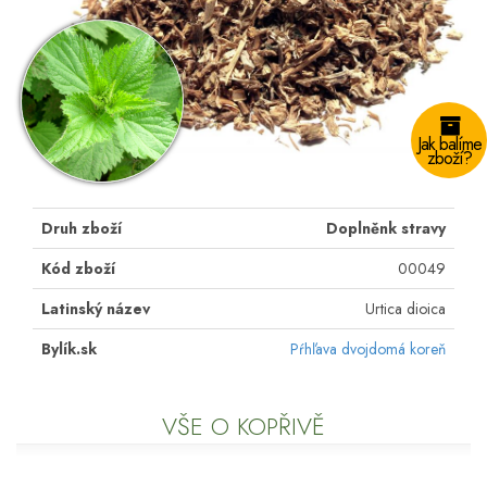
Jak balíme
zboží?
Druh zboží
Doplněnk stravy
Kód zboží
00049
Latinský název
Urtica dioica
Bylík.sk
Pŕhľava dvojdomá koreň
VŠE O KOPŘIVĚ