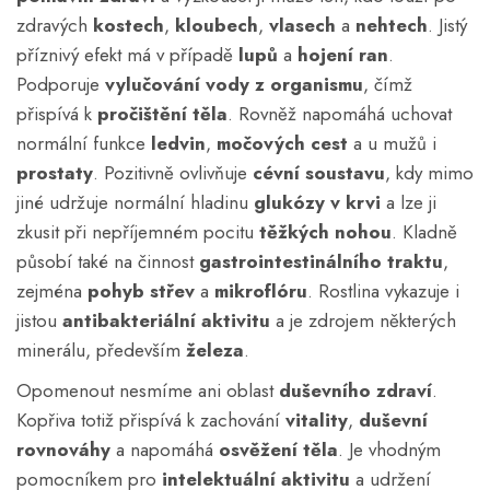
zdravých
kostech
,
kloubech
,
vlasech
a
nehtech
. Jistý
příznivý efekt má v případě
lupů
a
hojení ran
.
Podporuje
vylučování vody z organismu
, čímž
přispívá k
pročištění těla
. Rovněž napomáhá uchovat
normální funkce
ledvin
,
močových cest
a u mužů i
prostaty
. Pozitivně ovlivňuje
cévní soustavu
, kdy mimo
jiné udržuje normální hladinu
glukózy v krvi
a lze ji
zkusit při nepříjemném pocitu
těžkých nohou
. Kladně
působí také na činnost
gastrointestinálního traktu
,
zejména
pohyb střev
a
mikroflóru
. Rostlina vykazuje i
jistou
antibakteriální aktivitu
a je zdrojem některých
minerálu, především
železa
.
Opomenout nesmíme ani oblast
duševního zdraví
.
Kopřiva totiž přispívá k zachování
vitality
,
duševní
rovnováhy
a napomáhá
osvěžení těla
. Je vhodným
pomocníkem pro
intelektuální aktivitu
a udržení