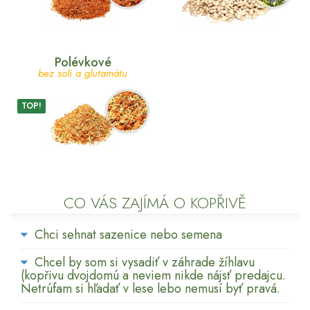
Polévkové
bez soli a glutamátu
TOP!
CO VÁS ZAJÍMÁ O KOPŘIVĚ
Chci sehnat sazenice nebo semena
Chcel by som si vysadiť v záhrade žíhlavu
(kopřivu dvojdomú a neviem nikde nájsť predajcu.
Netrúfam si hľadať v lese lebo nemusí byť pravá.