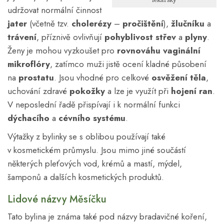
udržovat normální činnost
jater
(včetně tzv.
cholerézy
–
pročištění
),
žlučníku
a
trávení
, příznivě ovlivňují
pohyblivost střev
a
plyny
.
Ženy je mohou vyzkoušet pro
rovnováhu vaginální
mikroflóry
, zatímco muži jistě ocení kladné působení
na
prostatu
. Jsou vhodné pro celkové
osvěžení těla
,
uchování zdravé
pokožky
a lze je využít při
hojení
ran
.
V neposlední řadě přispívají i k normální funkci
dýchacího
a
cévního systému
.
Výtažky z bylinky se s oblibou používají také
v kosmetickém průmyslu. Jsou mimo jiné součástí
některých pleťových vod, krémů a mastí, mýdel,
šamponů a dalších kosmetických produktů.
Lidové názvy Měsíčku
Tato bylina je známa také pod názvy bradavičné koření,