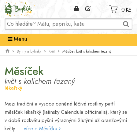
Domů
0 Kč
Menu
Měsíček květ s kalichem řezaný
Byliny a bylinky
Květ
Měsíček
květ s kalichem řezaný
lékařský
Mezi tradiční a vysoce ceněné léčivé rostliny patří
měsíček lékařský (latinsky Calendula officinalis), který se
v době rozkvětu pyšní výraznými žlutými až oranžovými
květy.
... více o Měsíčku