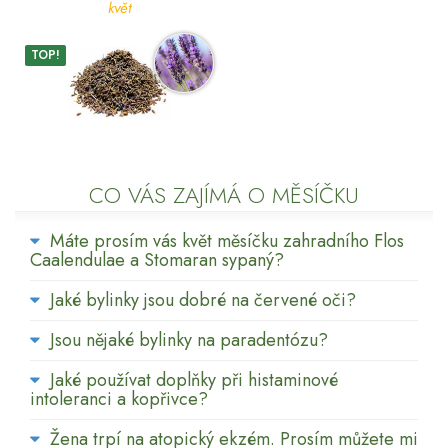
květ
TOP!
CO VÁS ZAJÍMÁ O MĚSÍČKU
Máte prosím vás květ měsíčku zahradního Flos
Caalendulae a Stomaran sypaný?
Jaké bylinky jsou dobré na červené oči?
Jsou nějaké bylinky na paradentózu?
Jaké používat doplňky při histaminové
intoleranci a kopřivce?
Žena trpí na atopický ekzém. Prosím můžete mi