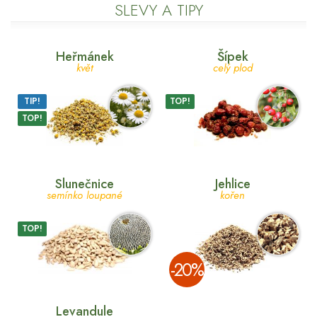
SLEVY A TIPY
Heřmánek
Šípek
květ
celý plod
TIP!
TOP!
TOP!
Slunečnice
Jehlice
semínko loupané
kořen
TOP!
­-20%
Levandule