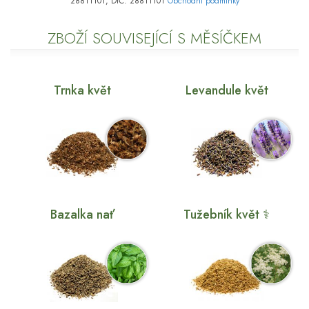
28811101, DIČ: 28811101
Obchodní podmínky
ZBOŽÍ SOUVISEJÍCÍ S MĚSÍČKEM
Trnka květ
Levandule květ
Bazalka nať
Tužebník květ ⚕