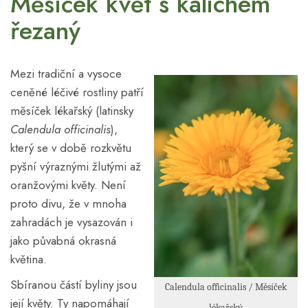
Měsíček květ s kalichem
řezaný
Mezi tradiční a vysoce
ceněné léčivé rostliny patří
měsíček lékařský (latinsky
Calendula officinalis
),
který se v době rozkvětu
pyšní výraznými žlutými až
oranžovými květy. Není
proto divu, že v mnoha
zahradách je vysazován i
jako půvabná okrasná
květina.
Sbíranou částí byliny jsou
Calendula officinalis / Měsíček
její květy. Ty napomáhají
lékařský