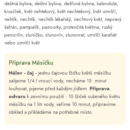
deštná bylina, deštní bylina, dešťová bylina, kalendule,
krusíček, květ nehtekový, květ nechtekový, květ umrlčí,
nehtík, nechtík, nechtík lékařský, nechtový květ, nepravý
šafrán, pampalík, pazourky, prstenčitá květina, ruský
penicilín, sluníčko, slunovín, slunovrat, umrlčí karafiát
nebo umrlčí květ.
Příprava Měsíčku
Nálev - čaj -
jednu čajovou lžičku květů měsíčku
zalijeme 1/4 l vroucí vody, necháme 15 minut
louhovat, pijeme před každým jídlem.
Příprava
odvaru
k zevnímu použití - 10 lžiček sušeného květu
měsíčku na 1 litr vody, vaříme 10 minut, připravíme
obklad a přikládáme na potřebné místo.