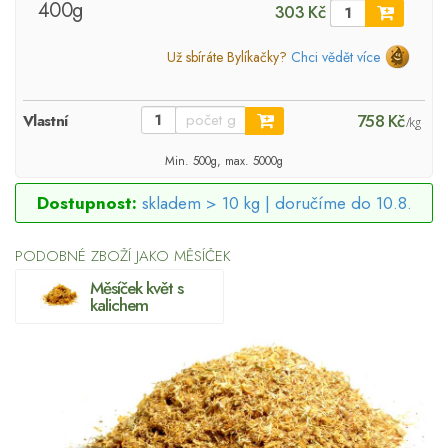
400g
303 Kč
Už sbíráte Bylíkačky?
Chci vědět více
758 Kč
Vlastní
/kg
Min. 500g, max. 5000g
Dostupnost:
skladem > 10 kg |
doručíme do 10.8.
PODOBNÉ ZBOŽÍ JAKO MĚSÍČEK
Měsíček květ s
kalichem