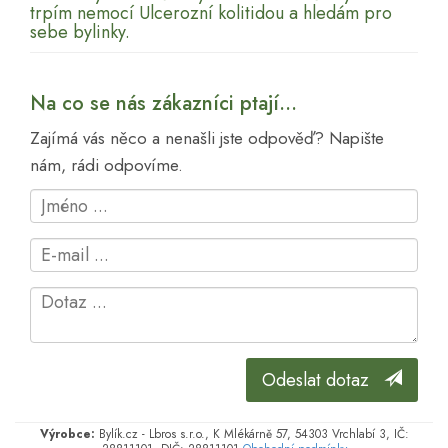
trpím nemocí Ulcerozní kolitidou a hledám pro
sebe bylinky.
Na co se nás zákazníci ptají...
Zajímá vás něco a nenašli jste odpověď? Napište
nám, rádi odpovíme.
Odeslat dotaz
Výrobce:
Bylík.cz - Lbros s.r.o., K Mlékárně 57, 54303 Vrchlabí 3, IČ: