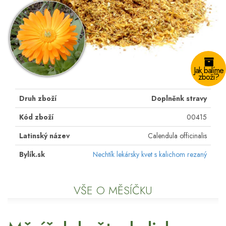
Jak balíme
zboží?
Druh zboží
Doplněnk stravy
Kód zboží
00415
Latinský název
Calendula officinalis
Bylík.sk
Nechtík lekársky kvet s kalichom rezaný
VŠE O MĚSÍČKU