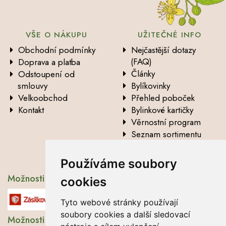
VŠE O NÁKUPU
UŽITEČNÉ INFO
Obchodní podmínky
Nejčastější dotazy
(FAQ)
Doprava a platba
Články
Odstoupení od
smlouvy
Bylíkovinky
Velkoobchod
Přehled poboček
Kontakt
Bylinkové kartičky
Věrnostní program
Seznam sortimentu
Vysvětlení analytických
údajů
Používáme soubory
Možnosti dopravy
cookies
Tyto webové stránky používají
soubory cookies a další sledovací
Možnosti platby