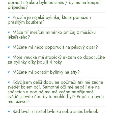
poradit nějakou bylinou směs / bylinu na koupel,
případně?
Prosím je nějaká bylinka, která pomůže s
prasklým koutkem?
Může tří měsíční miminko pít čaj z měsíčku
lékařského?
Můžete mi něco doporučit na pásový opar?
Moje vnučka má atopický ekzem co doporučíte
za bylinky díky jsou jí 4 roky.
Můžete mi poradit bylinky na afty?
Když jsem delší dobu na počítači tak mě začne
svědět kolem očí. Samotné oči mě nepálí ale na
spáncích a pod očima mě začne nepříjemně
svědět,nevíte čím by to mohlo být? Popř. co bych
měl užívat?
Rád bych si našel bylinku nebo směs bylinek