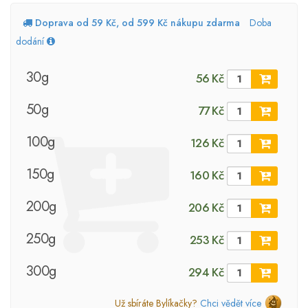
Doprava od 59 Kč, od 599 Kč nákupu zdarma
Doba
dodání
30g
56 Kč
50g
77 Kč
100g
126 Kč
150g
160 Kč
200g
206 Kč
250g
253 Kč
300g
294 Kč
Už sbíráte Bylíkačky?
Chci vědět více