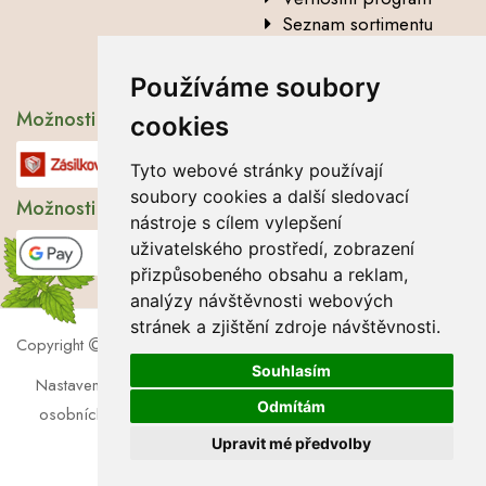
Seznam sortimentu
Vysvětlení analytických
údajů
Používáme soubory
Možnosti dopravy
cookies
Tyto webové stránky používají
soubory cookies a další sledovací
Možnosti platby
nástroje s cílem vylepšení
uživatelského prostředí, zobrazení
přizpůsobeného obsahu a reklam,
analýzy návštěvnosti webových
stránek a zjištění zdroje návštěvnosti.
Copyright
2026 Lbros s.r.o.
Souhlasím
Nastavení cookies
|
Soubory cookies
|
Zásady zpracování
Odmítám
osobních údajů
|
Souhlas se zpracováním osobních údajů
Upravit mé předvolby