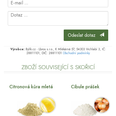
Odeslat dotaz
Výrobce:
Bylík.cz - Lbros s.r.o., K Mlékárně 57, 54303 Vrchlabí 3, IČ:
28811101, DIČ: 28811101
Obchodní podmínky
ZBOŽÍ SOUVISEJÍCÍ S SKOŘICÍ
Citronová kůra mletá
Cibule prášek