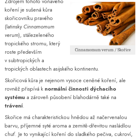
Zdrojem tohoto voňavého
koření je sušená kůra
skořicovníku pravého
(latinsky
Cinnamomum
verum
), stálezeleného
tropického stromu, který
Cinnamomum verum / Skořice
roste především
v subtropických a
tropických oblastech asijského kontinentu.
Skořicová kůra je nejenom vysoce ceněné koření, ale
rovněž přispívá k
normální činnosti dýchacího
systému
a zároveň působení blahodárně také na
trávení
.
Skořice má charakteristickou hnědou až načervenalou
barvu, příjemné syté aroma a zemitě-dřevitou nasládlou
chuť. Je to vynikající koření do sladkého pečiva, cukroví,