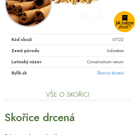
Jak balíme
zboží?
Kód zboží
01122
Země původu
Indonésie
Latinský název
Cinnamomum verum
Bylík.sk
Škorica drvená
VŠE O SKOŘICI
Skořice drcená