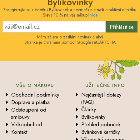
Bylíkovinky
Zaregistrujte se k odběru Bylíkovinek a nezmeškejte naši atraktivní nabídku.
Sleva 10 % na váš nákup!
více
Přihlásit se
Mám zájem o zasílání novinek a akcí
Stránka je chráněna pomocí Google reCAPTCHA
VŠE O NÁKUPU
UŽITEČNÉ INFO
Obchodní podmínky
Nejčastější dotazy
(FAQ)
Doprava a platba
Články
Odstoupení od
smlouvy
Bylíkovinky
Velkoobchod
Přehled poboček
Kontakt
Bylinkové kartičky
Věrnostní program