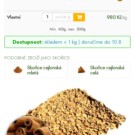
980 Kč
Vlastní
/kg
Min. 400g, max. 5000g
Dostupnost:
skladem < 1 kg |
doručíme do 10.8.
PODOBNÉ ZBOŽÍ JAKO SKOŘICE
Skořice cejlonská
Skořice cejlonská
mletá
celá