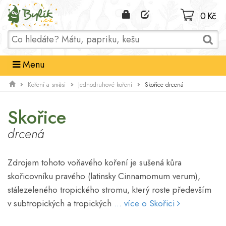
Domů
0 Kč
Menu
Skořice drcená
Koření a směsi
Jednodruhové koření
Skořice
drcená
Zdrojem tohoto voňavého koření je sušená kůra
skořicovníku pravého (latinsky Cinnamomum verum),
stálezeleného tropického stromu, který roste především
v subtropických a tropických
... více o Skořici