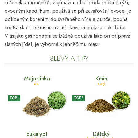
sušenek a moučníků. Zajímavou chuť dodá mléčné rýži,
ovocným knedlíkům, používá se při zavařování ovoce. Je
oblíbeným kořením do svařeného vína a punče, pouhá
špetka skořice krásně ovoní i kávu či horkou čokoládu.
V asijské gastronomii se běžně používá také při přípravě
slaných jídel, je výborná k jehněčímu masu.
SLEVY A TIPY
Majoránka
Kmín
list
celý
TOP!
TOP!
Eukalypt
Dětský