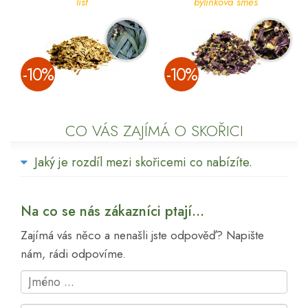
list
bylinková směs
­-10%
­-10%
CO VÁS ZAJÍMÁ O SKOŘICI
Jaký je rozdíl mezi skořicemi co nabízíte.
Na co se nás zákazníci ptají...
Zajímá vás něco a nenašli jste odpověď? Napište
nám, rádi odpovíme.