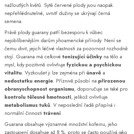
nažloutlých květů. Sytě červené plody jsou naopak
nepřehlédnutelné, uvnitř dužiny se ukrývají černá
semena.
Právě plody guarany patří bezesporu k vůbec
nejoblíbenějším darům jihoamerické přírody. Není se
čemu divit, jejich léčivé vlastnosti za pozornost rozhodně
stojí. Guarana má celkové
tonizující účinky
na tělo a
mysl, kdy pozitivně ovlivňuje
fyzickou a psychickou
vitalitu
. Vyzkoušet ji lze zejména při
únavě
a
nedostatku energie
. Příznivě působí na
přirozenou
obranyschopnost organismu
, doporučuje se také pro
kontrolu tělesné hmotnosti
, jelikož ovlivňuje
metabolismus tuků
. V neposlední řadě přispívá i
normální činnosti
trávení
.
Guarana obsahuje významné množství kofeinu, jeho
zastoupení dosahuje až 8 %, proto se často používá jako