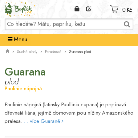
Domů
0 Kč
Menu
Guarana plod
Suché plody
Peruánské
Guarana
plod
Paulinie nápojná
Paulinie nápojná (latinsky Paullinia cupana) je popínavá
dřevnatá liána, jejímž domovem jsou nížiny Amazonského
pralesa.
... více Guaraně