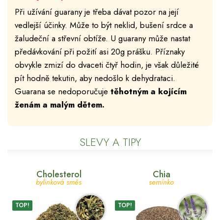
Při užívání guarany je třeba dávat pozor na její
vedlejší účinky. Může to být neklid, bušení srdce a
žaludeční a střevní obtíže. U guarany může nastat
předávkování při požití asi 20g prášku. Příznaky
obvykle zmizí do dvaceti čtyř hodin, je však důležité
pít hodně tekutin, aby nedošlo k dehydrataci.
Guarana se nedoporučuje
těhotným a kojícím
ženám a malým dětem.
SLEVY A TIPY
Cholesterol
Chia
bylinková směs
semínko
TOP!
TOP!