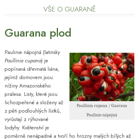
VŠE O GUARANĚ
Guarana plod
Paulinie nápojná (latinsky
Paullinia cupana
) je
popínavá dřevnatá liána,
jejímž domovem jsou
nížiny Amazonského
pralesa. Listy, které jsou
lichozpeřené a složeny až
Paullinia cupana / Guarana
z pěti podlouhlých lístků,
Paulinie nápojná
vyrůstají z rýhované
lodyhy. Květenství je
poměrně nenápadné a tvoří ho hrozny malých bílých až