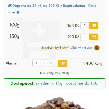
Doprava od 59 Kč, od 599 Kč nákupu zdarma
Doba
dodání
100g
164 Kč
150g
210 Kč
Už sbíráte Bylíkačky?
Chci vědět více
1 400 Kč
Vlastní
/kg
Min. 250g, max. 5000g
Dostupnost:
skladem < 1 kg |
doručíme do 11.8.