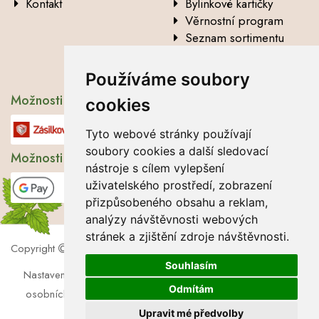
Kontakt
Bylinkové kartičky
Věrnostní program
Seznam sortimentu
Vysvětlení analytických
údajů
Používáme soubory
Možnosti dopravy
cookies
Tyto webové stránky používají
soubory cookies a další sledovací
Možnosti platby
nástroje s cílem vylepšení
uživatelského prostředí, zobrazení
přizpůsobeného obsahu a reklam,
analýzy návštěvnosti webových
stránek a zjištění zdroje návštěvnosti.
Copyright
2026 Lbros s.r.o.
Souhlasím
Nastavení cookies
|
Soubory cookies
|
Zásady zpracování
Odmítám
osobních údajů
|
Souhlas se zpracováním osobních údajů
Upravit mé předvolby