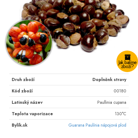
Jak balíme
zboží?
Druh zboží
Doplněnk stravy
Kód zboží
00180
Latinský název
Paullinia cupana
Teplota vaporizace
130°C
Bylík.sk
Guarana Paulínia nápojová plod