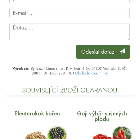
Odeslat dotaz
Výrobce:
Bylík.cz - Lbros s.r.o., K Mlékárně 57, 54303 Vrchlabí 3, IČ:
28811101, DIČ: 28811101
Obchodní podmínky
SOUVISEJÍCÍ ZBOŽÍ GUARANOU
Eleuterokok kořen
Goji výběr sušených
plodů