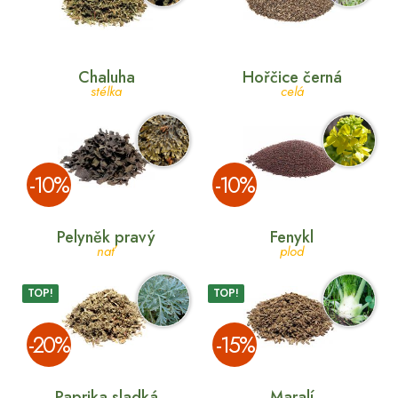
Chaluha
Hořčice černá
stélka
celá
­-10%
­-10%
Pelyněk pravý
Fenykl
nať
plod
TOP!
TOP!
­-20%
­-15%
Paprika sladká
Maralí