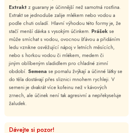
Extrakt
z guarany je účinnější než samotná rostlina.
Extrakt se jednoduše zalije mlékem nebo vodou a
podle chuti osladí. Hlavní výhodou této formy je, že
stačí menší dávka s vysokým účinkem.
Prášek
se
může smíchat s vodou, ovocnou šťávou a přidáním
ledu vznikne osvěžující nápoj v letních měsících,
nebo s horkou vodou či mlékem, medem či
jiným oblíbeným sladidlem pro chladné zimní
období.
Semena
se pomalu žvýkají a účinné látky se
do těla dostávají přes sliznici mnohem rychleji. V
semeni je dvakrát více kofeinu než v kávových
zrnech, ale účinek není tak agresivní a nepřekyseluje
žaludek.
Dávejte si pozor!