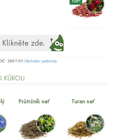
TOP!
Klikněte zde.
, DIČ: 28811101
Obchodní podmínky
O KŮROU
lý
Průtržník nať
Turan nať