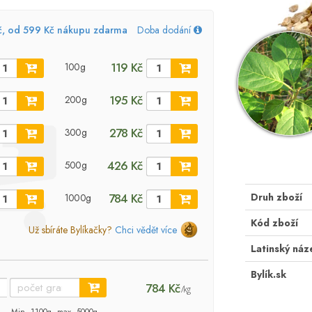
č, od 599 Kč nákupu zdarma
Doba dodání
119 Kč
100g
195 Kč
200g
278 Kč
300g
426 Kč
500g
Druh zboží
784 Kč
1000g
Kód zboží
Už sbíráte Bylíkačky?
Chci vědět více
Latinský náz
Bylík.sk
784 Kč
/kg
Min. 1100g, max. 5000g