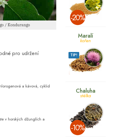
­-20%
go / Kondurango
Maralí
kořen
vhodné pro udržení
TIP!
chlorogenová a kávová, c
yklid
Chaluha
stélka
ste v horských džunglích a
­-10%