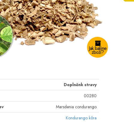
Jak balíme
zboží?
Doplněnk stravy
00280
ev
Marsdenia condurango
Kondurango kôra