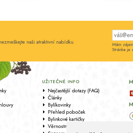
nezmeškejte naši atraktivní nabídku.
Mám zájem 
Stránka j
M
UŽITEČNÉ INFO
nky
Nejčastější dotazy (FAQ)
Články
M
mlouvy
Bylíkovinky
Přehled poboček
Bylinkové kartičky
Věrnostní program