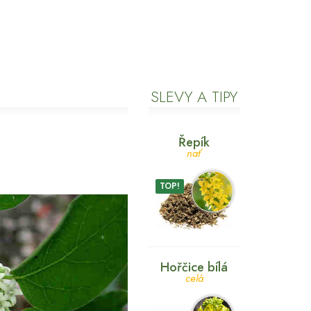
SLEVY A TIPY
Řepík
nať
TOP!
Hořčice bílá
celá