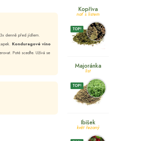
Kopřiva
nať s listem
TOP!
 2-3x denně před jídlem.
kapek.
Konduragové víno
rovat. Poté sceďte. Užívá se
Majoránka
list
TOP!
Ibišek
květ řezaný