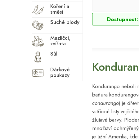
Koření a
směsi
Dostupnost:
Suché plody
Mazlíčci,
zvířata
Sůl
Konduran
Dárkové
poukazy
Kondurango neboli 
baňura kondurangová
condurango
) je dřev
vstřícné listy vejčitéh
žlutavé barvy. Plode
množství ochmýřený
je Jižní Amerika, kd