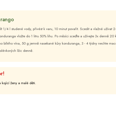
urango
alít 1/4 l studené vody, přivést k varu, 10 minut povařit. Scedit a vlažné užívat
onduranga vložte do 1 litru 50% lihu. Po měsíci sceďte a užívejte 3x denně 20 
hého bílého vína, 50 g jemně nasekané kůry konduranga, 3 - 4 týdny nechte mace
olévkových lžic denně.
r!
kojící ženy a malé děti.