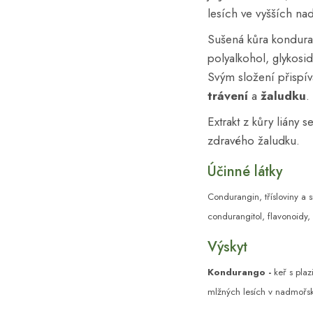
lesích ve vyšších n
Sušená kůra kondura
polyalkohol, glykosidy
Svým složení přispív
trávení
a
žaludku
.
Extrakt z kůry liány 
zdravého žaludku.
Účinné látky
Condurangin, t
řísloviny a s
condurangitol, f
lavonoidy, 
Výskyt
Kondurango -
keř s plaz
mlžných lesích v nadmořsk