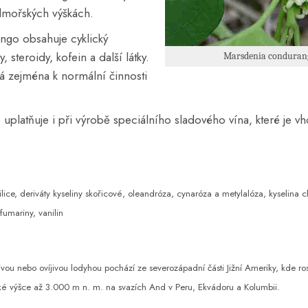
admořských výškách.
ngo obsahuje cyklický
, steroidy, kofein a další látky.
Marsdenia conduran
á zejména k normální činnosti
se uplatňuje i při výrobě speciálního sladového vína, které je 
ilice, d
eriváty kyseliny skořicové, o
leandróza, c
ynaróza a metylalóza, k
yselina 
f
umariny, v
anilin
ivou nebo ovíjivou lodyhou pochází ze severozápadní části Jižní Ameriky, kde ro
é výšce až 3.000 m n. m. na svazích And v Peru, Ekvádoru a Kolumbii.