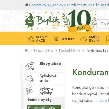
🚚
Doprava 59 Kč, nad 599 Kč zdarma
👍
98 % lidí nás 
Domů
SLEVY
SMĚSI
BYLINY
AKCE
BYLIN
Kondurango kůra
Byliny a bylinky
Peruánské byliny
Slevy akce
Kondura
Bylinkové
směsi
Kondurango neboli 
Byliny a
bylinky
kondurangová (latins
Indické bylinky
ovíjivá liána.
... víc
Peruánské byliny