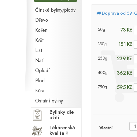
Čínské byliny/plody
Doprava od 59 K
Dřevo
73 Kč
50g
Kořen
Květ
151 Kč
150g
List
239 Kč
250g
Nať
Oplodí
362 Kč
400g
Plod
595 Kč
750g
Kůra
Ostatní byliny
Bylinky dle
užití
Lékárenská
Vlastní
kvalita ⚕