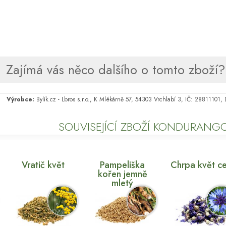
Zajímá vás něco dalšího o tomto zboží? 
Výrobce:
Bylík.cz - Lbros s.r.o., K Mlékárně 57, 54303 Vrchlabí 3, IČ: 28811101
SOUVISEJÍCÍ ZBOŽÍ KONDURANG
Vratič květ
Pampeliška
Chrpa květ ce
kořen jemně
mletý