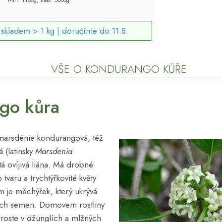
skladem > 1 kg |
doručíme do 11.8.
VŠE O KONDURANGO KŮŘE
go kůra
marsdénie kondurangová, též
 (latinsky
Marsdenia
itá ovíjivá liána. Má drobné
o tvaru a trychtýřkovité květy
m je měchýřek, který ukrývá
ch semen. Domovem rostliny
e roste v džunglích a mlžných