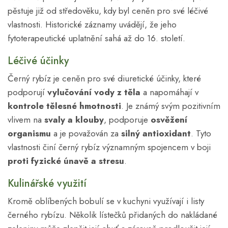
pěstuje již od středověku, kdy byl ceněn pro své léčivé
vlastnosti. Historické záznamy uvádějí, že jeho
fytoterapeutické uplatnění sahá až do 16. století.
Léčivé účinky
Černý rybíz je ceněn pro své diuretické účinky, které
podporují
vylučování vody z těla
a napomáhají v
kontrole tělesné hmotnosti
. Je známý svým pozitivním
vlivem na
svaly a klouby
, podporuje
osvěžení
organismu
a je považován za
silný antioxidant
. Tyto
vlastnosti činí černý rybíz významným spojencem v boji
proti fyzické únavě a stresu
.
Kulinářské využití
Kromě oblíbených bobulí se v kuchyni využívají i listy
černého rybízu. Několik lístečků přidaných do nakládané