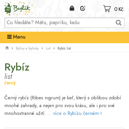
Domů
0 Kč
Menu
Rybíz list
Byliny a bylinky
List
Rybíz
list
černý
Černý rybíz (Ribes nigrum) je keř, který s oblibou zdobí
mnohé zahrady, a nejen pro svou krásu, ale i pro své
mnohostranné užití.
... více o Rybízu černém