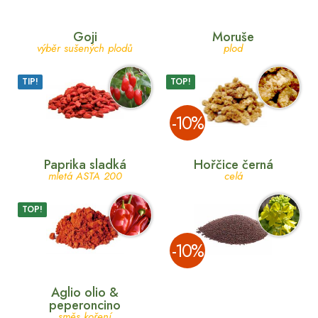
Goji
Moruše
výběr sušených plodů
plod
TIP!
TOP!
­-10%
Paprika sladká
Hořčice černá
mletá ASTA 200
celá
TOP!
­-10%
Aglio olio &
peperoncino
směs koření