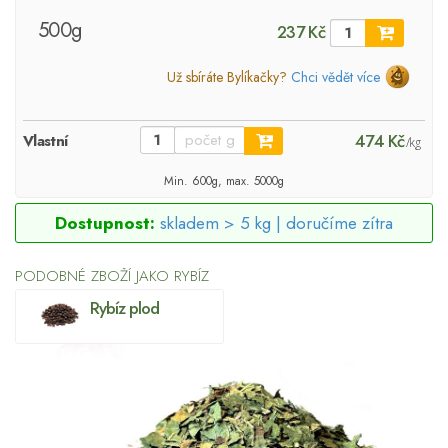
500g
237 Kč
Už sbíráte Bylíkačky?
Chci vědět více
474 Kč
Vlastní
/kg
Min. 600g, max. 5000g
Dostupnost:
skladem > 5 kg |
doručíme zítra
PODOBNÉ ZBOŽÍ JAKO RYBÍZ
Rybíz plod