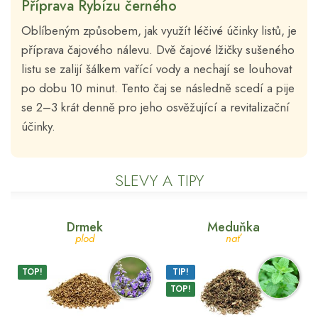
Příprava Rybízu černého
Oblíbeným způsobem, jak využít léčivé účinky listů, je
příprava čajového nálevu. Dvě čajové lžičky sušeného
listu se zalijí šálkem vařící vody a nechají se louhovat
po dobu 10 minut. Tento čaj se následně scedí a pije
se 2–3 krát denně pro jeho osvěžující a revitalizační
účinky.
SLEVY A TIPY
Drmek
Meduňka
plod
nať
TOP!
TIP!
TOP!