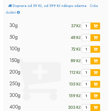
Doprava od 59 Kč, od 599 Kč nákupu zdarma
Doba
dodání
30g
37 Kč
50g
48 Kč
100g
72 Kč
150g
89 Kč
200g
112 Kč
250g
135 Kč
300g
159 Kč
400g
203 Kč