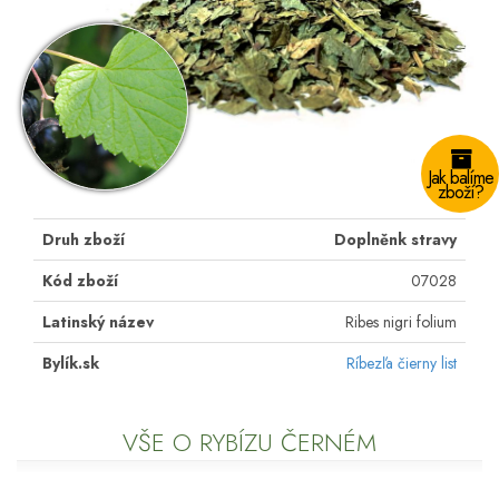
Jak balíme
zboží?
Druh zboží
Doplněnk stravy
Kód zboží
07028
Latinský název
Ribes nigri folium
Bylík.sk
Ríbezľa čierny list
VŠE O RYBÍZU ČERNÉM