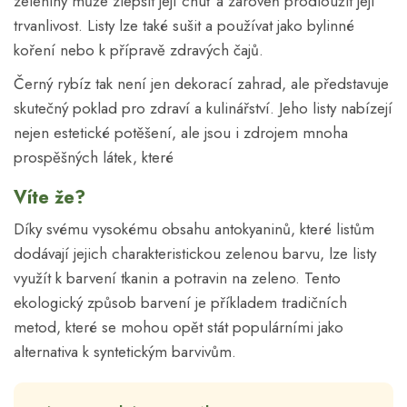
zeleniny může zlepšit její chuť a zároveň prodloužit její
trvanlivost. Listy lze také sušit a používat jako bylinné
koření nebo k přípravě zdravých čajů.
Černý rybíz tak není jen dekorací zahrad, ale představuje
skutečný poklad pro zdraví a kulinářství. Jeho listy nabízejí
nejen estetické potěšení, ale jsou i zdrojem mnoha
prospěšných látek, které
Víte že?
Díky svému vysokému obsahu antokyaninů, které listům
dodávají jejich charakteristickou zelenou barvu, lze listy
využít k barvení tkanin a potravin na zeleno. Tento
ekologický způsob barvení je příkladem tradičních
metod, které se mohou opět stát populárními jako
alternativa k syntetickým barvivům.