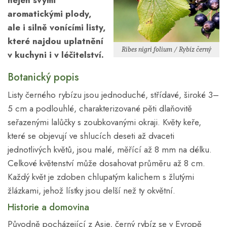
nejen svými
aromatickými plody,
ale i silně vonícími listy,
které najdou uplatnění
Ribes nigri folium / Rybíz černý
v kuchyni i v léčitelství.
Botanický popis
Listy černého rybízu jsou jednoduché, střídavé, široké 3–
5 cm a podlouhlé, charakterizované pěti dlaňovitě
seřazenými lalůčky s zoubkovanými okraji. Květy keře,
které se objevují ve shlucích deseti až dvaceti
jednotlivých květů, jsou malé, měřící až 8 mm na délku.
Celkové květenství může dosahovat průměru až 8 cm.
Každý květ je zdoben chlupatým kalichem s žlutými
žlázkami, jehož lístky jsou delší než ty okvětní.
Historie a domovina
Původně pocházející z Asie, černý rybíz se v Evropě