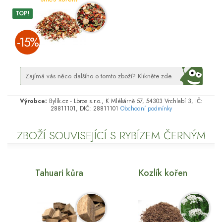
TOP!
­-15%
Zajímá vás něco dalšího o tomto zboží? Klikněte zde.
Výrobce:
Bylík.cz - Lbros s.r.o., K Mlékárně 57, 54303 Vrchlabí 3, IČ:
28811101, DIČ: 28811101
Obchodní podmínky
ZBOŽÍ SOUVISEJÍCÍ S RYBÍZEM ČERNÝM
Tahuari kůra
Kozlík kořen