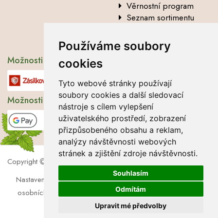
Věrnostní program
Seznam sortimentu
Vysvětlení analytických
údajů
Používáme soubory
Možnosti dopravy
cookies
Tyto webové stránky používají
soubory cookies a další sledovací
Možnosti platby
nástroje s cílem vylepšení
uživatelského prostředí, zobrazení
přizpůsobeného obsahu a reklam,
analýzy návštěvnosti webových
stránek a zjištění zdroje návštěvnosti.
Copyright
2026 Lbros s.r.o.
Souhlasím
Nastavení cookies
|
Soubory cookies
|
Zásady zpracování
Odmítám
osobních údajů
|
Souhlas se zpracováním osobních údajů
Upravit mé předvolby