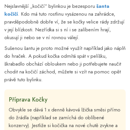
Nejslavnější „kočičí“ bylinkou je bezesporu
šanta
kočičí
. Kdo má tuto rostlinu vysázenou na zahrádce,
pravděpodobně dobře ví, že se kočky velice rády zdržují
v její blízkosti. Nezřídka si s ní i se zalíbením hrají,
okusují ji nebo se v ní rovnou válejí.
Sušenou šantu je proto možné využít například jako náplň
do hraček. A pokud kočka odmítá spát v pelíšku,
škrabadlo obchází obloukem nebo ji potřebujete naučit
chodit na kočičí záchod, můžete si vzít na pomoc opět
právě tuto bylinku.
Příprava Kočky
Obvykle se dává 1 x denně kávová lžička směsi přímo
do žrádla (například se zamíchá do oblíbené
konzervy). Jestliže si kočička na nové chutě zvykne a