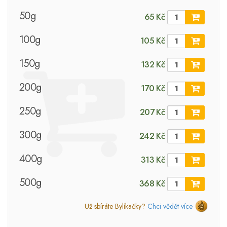
50g
65 Kč
100g
105 Kč
150g
132 Kč
200g
170 Kč
250g
207 Kč
300g
242 Kč
400g
313 Kč
500g
368 Kč
Už sbíráte Bylíkačky?
Chci vědět více