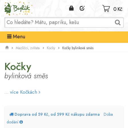
Domů
0 Kč
Menu
Kočky bylinková směs
Mazlíčci, zvířata
Kočky
Kočky
bylinková směs
... více Kočkách
Doprava od 59 Kč, od 599 Kč nákupu zdarma
Doba
dodání