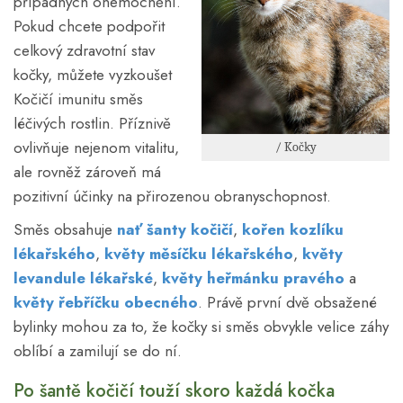
případných onemocnění.
Pokud chcete podpořit
celkový zdravotní stav
kočky, můžete vyzkoušet
Kočičí imunitu směs
léčivých rostlin. Příznivě
ovlivňuje nejenom vitalitu,
/ Kočky
ale rovněž zároveň má
pozitivní účinky na přirozenou obranyschopnost.
Směs obsahuje
nať šanty kočičí
,
kořen
kozlíku
lékařského
,
květy měsíčku lékařského
,
květy
levandule lékařské
,
květy heřmánku pravého
a
květy řebříčku obecného
. Právě první dvě obsažené
bylinky mohou za to, že kočky si směs obvykle velice záhy
oblíbí a zamilují se do ní.
Po šantě kočičí touží skoro každá kočka