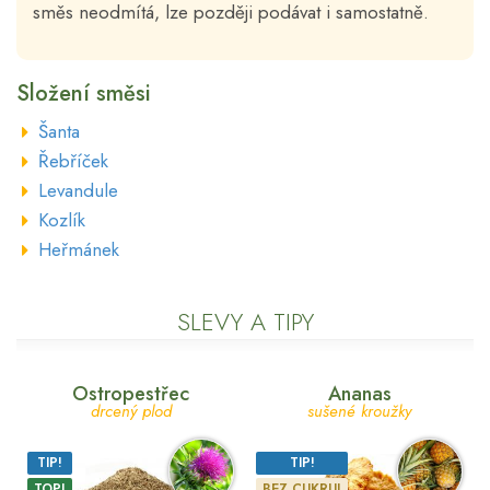
směs neodmítá, lze později podávat i samostatně.
Složení směsi
Šanta
Řebříček
Levandule
Kozlík
Heřmánek
SLEVY A TIPY
Ostropestřec
Ananas
drcený plod
sušené kroužky
TIP!
TIP!
TOP!
BEZ CUKRU!