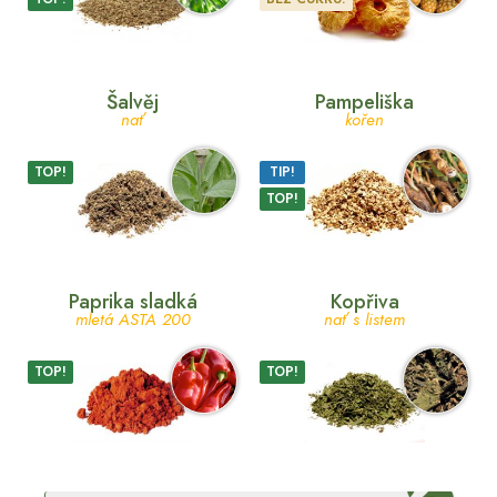
Šalvěj
Pampeliška
nať
kořen
TOP!
TIP!
TOP!
Paprika sladká
Kopřiva
mletá ASTA 200
nať s listem
TOP!
TOP!