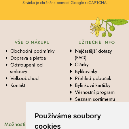
Stránka je chráněna pomocí Google reCAPTCHA
VŠE O NÁKUPU
UŽITEČNÉ INFO
Obchodní podmínky
Nejčastější dotazy
(FAQ)
Doprava a platba
Články
Odstoupení od
smlouvy
Bylíkovinky
Velkoobchod
Přehled poboček
Kontakt
Bylinkové kartičky
Věrnostní program
Seznam sortimentu
Vysvětlení analytických
údajů
Používáme soubory
Možnosti dopravy
cookies