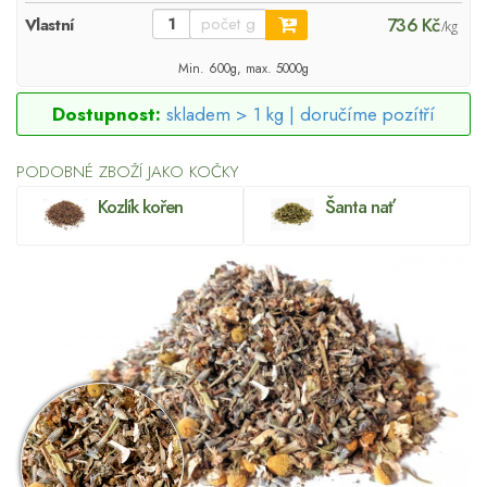
736 Kč
Vlastní
/kg
Min. 600g, max. 5000g
Dostupnost:
skladem > 1 kg |
doručíme pozítří
PODOBNÉ ZBOŽÍ JAKO KOČKY
Kozlík kořen
Šanta nať