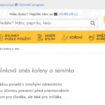
doporučuje
🎁
Věrnostní program
Máte dotaz? Napište nám na
info@bylik.cz
BYLINKY
MIXÉR
SMĚS
KOŘENÍ
PODLE POUŽITÍ
BYLIN
KOŘE
Osmáci bylinková směs kořeny a semínka
linková směs kořeny a semínka
okážou poradit s mnohými zdravotními
sou účinnou prevencí před onemocněním.
om pro člověka, ale také pro zvířátka.
...