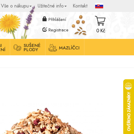
Vše o nákupu
Užitečné info
Kontakt
Přihlášení
Registrace
0 Kč
I
SUŠENÉ
MAZLÍČCI
NÍ
PLODY