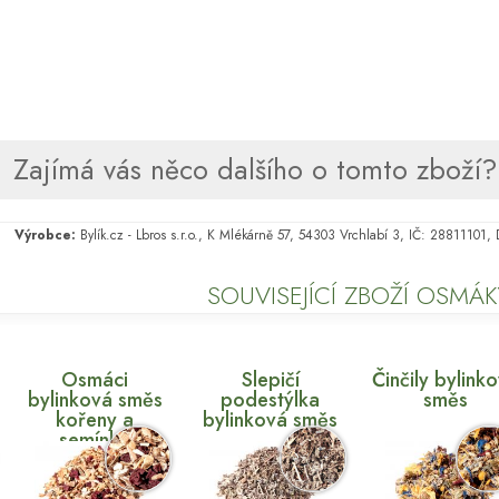
Zajímá vás něco dalšího o tomto zboží? 
Výrobce:
Bylík.cz - Lbros s.r.o., K Mlékárně 57, 54303 Vrchlabí 3, IČ: 28811101
SOUVISEJÍCÍ ZBOŽÍ OSMÁK
Osmáci
Slepičí
Činčily bylink
bylinková směs
podestýlka
směs
kořeny a
bylinková směs
semínka