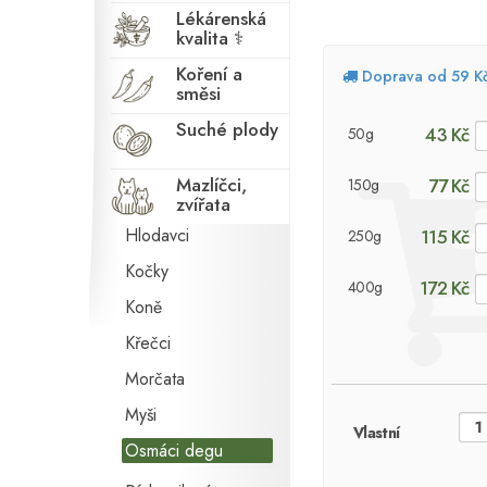
Lékárenská
kvalita ⚕
Koření a
Doprava od 59 K
směsi
Agamy
Suché plody
43 Kč
50g
Činčily
Mazlíčci,
77 Kč
150g
Fretky
zvířata
Hlodavci
115 Kč
250g
Kočky
172 Kč
400g
Koně
Křečci
Morčata
Myši
Vlastní
Osmáci degu