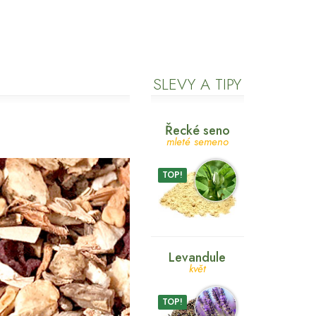
SLEVY A TIPY
Řecké seno
mleté semeno
TOP!
Levandule
květ
TOP!