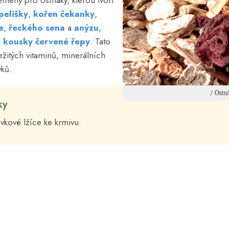
emeny pro osmáky, kterou tvoří
pelišky
,
kořen čekanky
,
e
,
řeckého sena
a
anýzu
,
 kousky červené řepy
. Tato
žitých vitaminů, minerálních
vků.
/ Osm
ky
vkové lžíce ke krmivu.