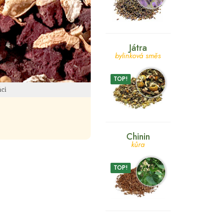
Játra
bylinková směs
TOP!
áci
Chinin
kůra
TOP!