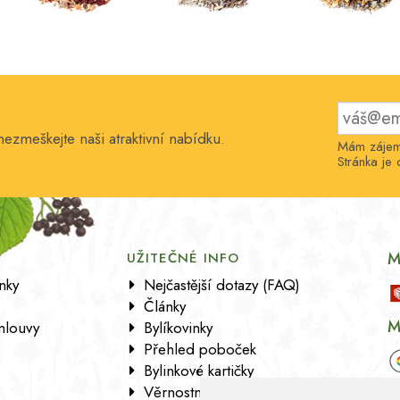
nezmeškejte naši atraktivní nabídku.
Mám zájem 
Stránka j
M
UŽITEČNÉ INFO
nky
Nejčastější dotazy (FAQ)
Články
M
mlouvy
Bylíkovinky
Přehled poboček
Bylinkové kartičky
Věrnostní program