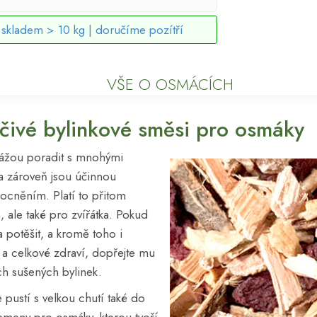
skladem > 10 kg |
doručíme pozítří
VŠE O OSMÁCÍCH
éčivé bylinkové směsi pro osmáky
okážou poradit s mnohými
a zároveň jsou účinnou
cněním. Platí to přitom
 ale také pro zvířátka. Pokud
potěšit, a kromě toho i
u a celkové zdraví, dopřejte mu
h sušených bylinek.
pustí s velkou chutí také do