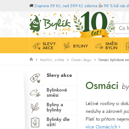
🚚
Doprava 59 Kč, nad 599 Kč zdarma
👍
98 % lidí nás 
Domů
SLEVY
SMĚSI
BYLINY
AKCE
BYLIN
Mazlíčci, zvířata
Osmáci degu
Slevy akce
Osmáci
by
Bylinkové
směsi
Léčivé rostliny si d
Byliny a
bylinky
neduhy a zároveň j
Platí to přitom nejen
Bylinky dle
užití
více Osmácích