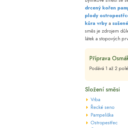
Bylinkové směsi se s
drcený kořen pam
plody ostropestřc
kůra vrby
a
sušené
směs je zdrojem důle
látek a stopových pr
Příprava Osmá
Podává 1 až 2 polé
Složení směsi
Vrba
Řecké seno
Pampeliška
Ostropestřec