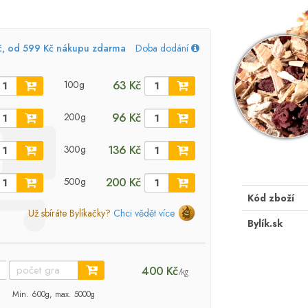
č, od 599 Kč nákupu zdarma
Doba dodání
63 Kč
100g
96 Kč
200g
136 Kč
300g
200 Kč
500g
Kód zboží
Už sbíráte Bylíkačky?
Chci vědět více
Bylík.sk
400 Kč
/kg
Min. 600g, max. 5000g