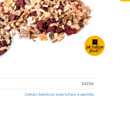
Jak balíme
zboží?
04236
Osmáci bylinková směs kořeny a semínka