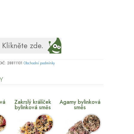
Klikněte zde.
, DIČ: 28811101
Obchodní podmínky
Y
ová
Zakrslý králíček
Agamy bylinková
bylinková směs
směs