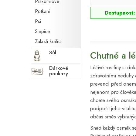
Pískomilové
Potkani
Dostupnost:
Psi
Slepice
Zakrslí králíci
Sůl
Chutné a l
Léčivé rostliny si d
Dárkové
poukazy
zdravotními neduhy 
prevencí před onemo
nejenom pro člověka,
chcete svého osmáka 
podpořit jeho vitalit
občas směs vybranýc
Snad každý osmák se 