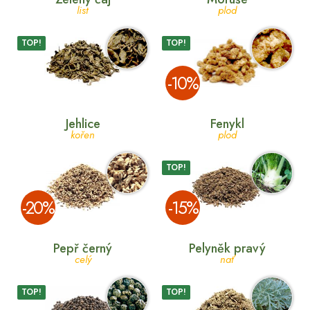
list
plod
TOP!
TOP!
­-10%
Jehlice
Fenykl
kořen
plod
TOP!
­-20%
­-15%
Pepř černý
Pelyněk pravý
celý
nať
TOP!
TOP!