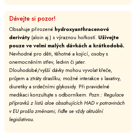
Dávejte si pozor!
Obsahuje přirozené
hydroxyanthracenové
deriváty
(aloin aj.) s výraznou hořkostí.
Užívejte
pouze ve velmi malých dávkách a krátkodobě.
Nevhodné pro děti, těhotné a kojící, osoby s
onemocněním střev, ledvin či jater.
Dlouhodobé/vyšší dávky mohou vyvolat křeče,
průjem a ztráty draslíku; možné interakce s laxativy,
diuretiky a srdečními glykosidy. Při pravidelné
medikaci konzultujte s odborníkem.
Pozn.: Regulace
přípravků z listů aloe obsahujících HAD v potravinách
v EU prošla změnami; řiďte se vždy aktuální
legislativou.