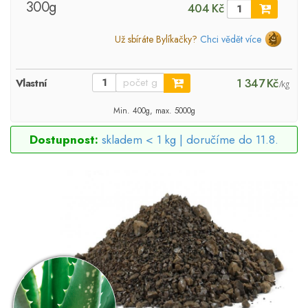
300g
404 Kč
Už sbíráte Bylíkačky?
Chci vědět více
1 347 Kč
Vlastní
/kg
Min. 400g, max. 5000g
Dostupnost:
skladem < 1 kg |
doručíme do 11.8.