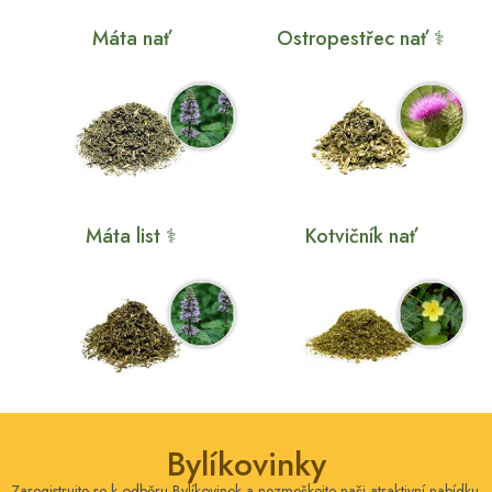
Máta nať
Ostropestřec nať ⚕
Máta list ⚕
Kotvičník nať
Bylíkovinky
Zaregistrujte se k odběru Bylíkovinek a nezmeškejte naši atraktivní nabídku.