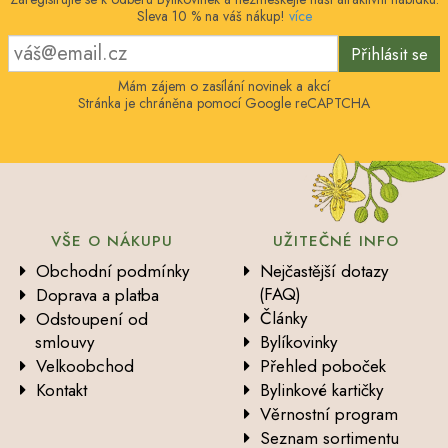
Sleva 10 % na váš nákup!
více
Přihlásit se
Mám zájem o zasílání novinek a akcí
Stránka je chráněna pomocí Google reCAPTCHA
VŠE O NÁKUPU
UŽITEČNÉ INFO
Obchodní podmínky
Nejčastější dotazy
(FAQ)
Doprava a platba
Články
Odstoupení od
smlouvy
Bylíkovinky
Velkoobchod
Přehled poboček
Kontakt
Bylinkové kartičky
Věrnostní program
Seznam sortimentu