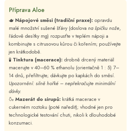
Příprava Aloe
🫖
Nápojové směsi (tradiční praxe):
opravdu
malé množství sušené šťávy (doslova
na špičku nože
,
řádově desítky mg) rozpusťte v teplém nápoji a
kombinujte s citrusovou kůrou či kořením; používejte
jen krátkodobě.
🧪
Tinktura (macerace):
drobně drcený materiál
macerujte v 40–60 % ethanolu (orientačně 1 : 5) 7–
14 dnů, přefiltrujte; dávkujte po kapkách do směsí.
Upozornění: silně hořké – nepřekračujte minimální
dávky.
🍶
Mazerát do sirupů:
krátká macerace v
cukerném roztoku (poté naředit); vhodné jen pro
technologické testování chuti, nikoli k dlouhodobé
konzumaci.