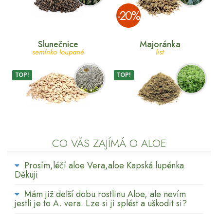
­-20%
Slunečnice
Majoránka
semínko loupané
list
TOP!
TOP!
CO VÁS ZAJÍMÁ O ALOE
Prosím,léčí aloe Vera,aloe Kapská lupénka
Děkuji
Mám již delší dobu rostlinu Aloe, ale nevím
jestli je to A. vera. Lze si ji splést a uškodit si?