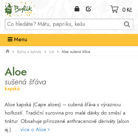
Domů
0 Kč
Menu
Aloe sušená šťáva
Byliny a bylinky
List
Aloe
sušená šťáva
kapská
Aloe kapská (Cape aloes) – sušená šťáva s výraznou
hořkostí. Tradiční surovina pro malé dávky do směsí a
tinktur. Obsahuje přirozené anthracenové deriváty (aloin
aj.).
... více o Aloe