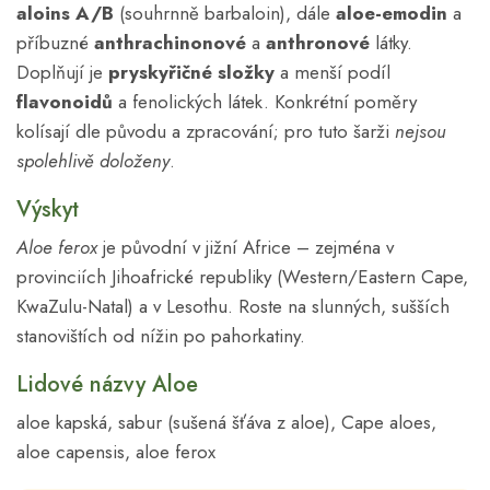
aloins A/B
(souhrnně barbaloin), dále
aloe-emodin
a
příbuzné
anthrachinonové
a
anthronové
látky.
Doplňují je
pryskyřičné složky
a menší podíl
flavonoidů
a fenolických látek. Konkrétní poměry
kolísají dle původu a zpracování; pro tuto šarži
nejsou
spolehlivě doloženy
.
Výskyt
Aloe ferox
je původní v jižní Africe – zejména v
provinciích Jihoafrické republiky (Western/Eastern Cape,
KwaZulu-Natal) a v Lesothu. Roste na slunných, sušších
stanovištích od nížin po pahorkatiny.
Lidové názvy Aloe
aloe kapská, sabur (sušená šťáva z aloe), Cape aloes,
aloe capensis, aloe ferox