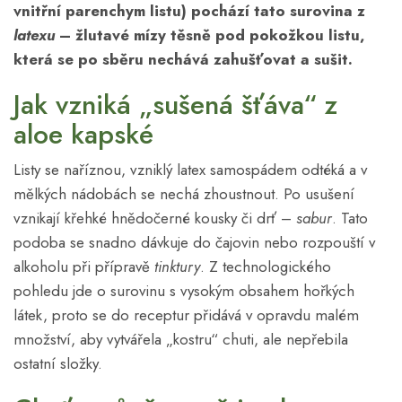
vnitřní parenchym listu) pochází tato surovina z
latexu
– žlutavé mízy těsně pod pokožkou listu,
která se po sběru nechává zahušťovat a sušit.
Jak vzniká „sušená šťáva“ z
aloe kapské
Listy se naříznou, vzniklý latex samospádem odtéká a v
mělkých nádobách se nechá zhoustnout. Po usušení
vznikají křehké hnědočerné kousky či drť –
sabur
. Tato
podoba se snadno dávkuje do čajovin nebo rozpouští v
alkoholu při přípravě
tinktury
. Z technologického
pohledu jde o surovinu s vysokým obsahem hořkých
látek, proto se do receptur přidává v opravdu malém
množství, aby vytvářela „kostru“ chuti, ale nepřebila
ostatní složky.