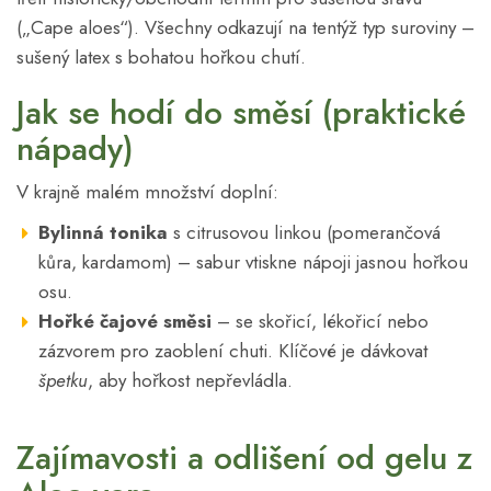
(„Cape aloes“). Všechny odkazují na tentýž typ suroviny –
sušený latex s bohatou hořkou chutí.
Jak se hodí do směsí (praktické
nápady)
V krajně malém množství doplní:
Bylinná tonika
s citrusovou linkou (pomerančová
kůra, kardamom) – sabur vtiskne nápoji jasnou hořkou
osu.
Hořké čajové směsi
– se skořicí, lékořicí nebo
zázvorem pro zaoblení chuti. Klíčové je dávkovat
špetku
, aby hořkost nepřevládla.
Zajímavosti a odlišení od gelu z