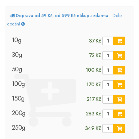
Doprava od 59 Kč, od 599 Kč nákupu zdarma
Doba
dodání
10g
37 Kč
30g
72 Kč
50g
100 Kč
100g
170 Kč
150g
217 Kč
200g
283 Kč
250g
349 Kč