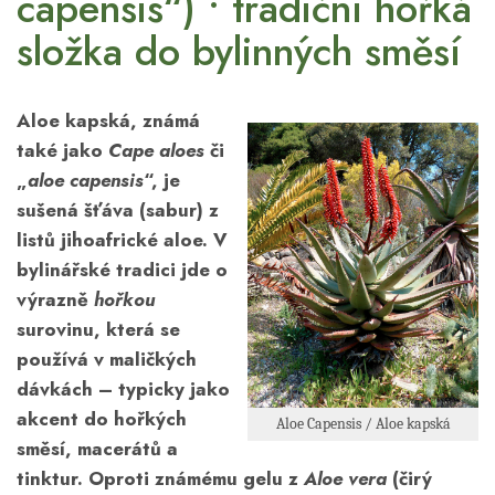
capensis“) • tradiční hořká
složka do bylinných směsí
Aloe kapská, známá
také jako
Cape aloes
či
„
aloe capensis
“, je
sušená šťáva (sabur) z
listů jihoafrické aloe. V
bylinářské tradici jde o
výrazně
hořkou
surovinu, která se
používá v maličkých
dávkách – typicky jako
akcent do hořkých
Aloe Capensis / Aloe kapská
směsí, macerátů a
tinktur. Oproti známému gelu z
Aloe vera
(čirý