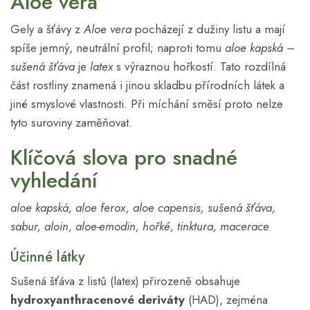
Aloe vera
Gely a šťávy z
Aloe vera
pocházejí z dužiny listu a mají
spíše jemný, neutrální profil; naproti tomu
aloe kapská –
sušená šťáva
je
latex
s výraznou hořkostí. Tato rozdílná
část rostliny znamená i jinou skladbu přírodních látek a
jiné smyslové vlastnosti. Při míchání směsí proto nelze
tyto suroviny zaměňovat.
Klíčová slova pro snadné
vyhledání
aloe kapská, aloe ferox, aloe capensis, sušená šťáva,
sabur, aloin, aloe-emodin, hořké, tinktura, macerace
Účinné látky
Sušená šťáva z listů (latex) přirozeně obsahuje
hydroxyanthracenové deriváty
(HAD), zejména