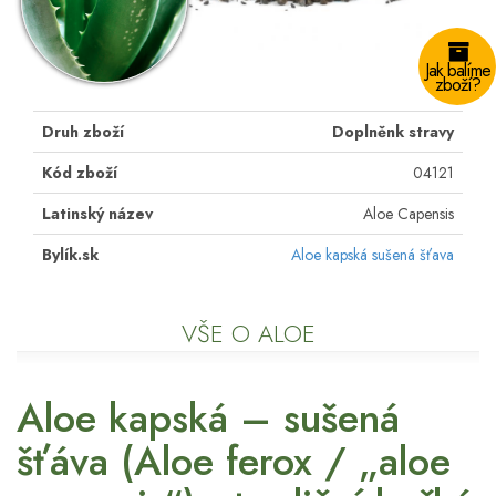
Jak balíme
zboží?
Druh zboží
Doplněnk stravy
Kód zboží
04121
Latinský název
Aloe Capensis
Bylík.sk
Aloe kapská sušená šťava
VŠE O ALOE
Aloe kapská – sušená
šťáva (Aloe ferox / „aloe