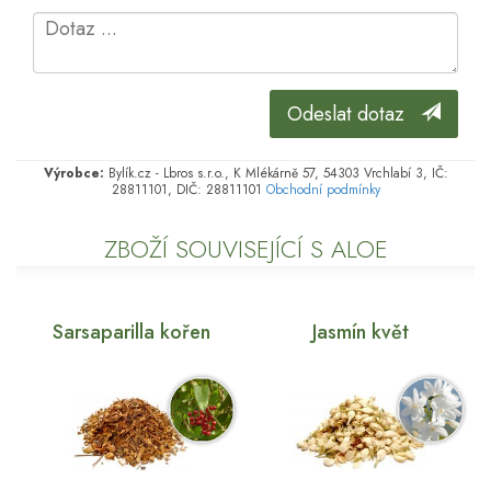
Odeslat dotaz
Výrobce:
Bylík.cz - Lbros s.r.o., K Mlékárně 57, 54303 Vrchlabí 3, IČ:
28811101, DIČ: 28811101
Obchodní podmínky
ZBOŽÍ SOUVISEJÍCÍ S ALOE
Sarsaparilla kořen
Jasmín květ