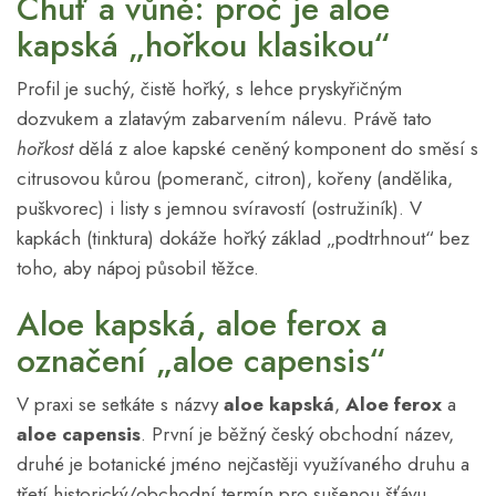
Chuť a vůně: proč je aloe
kapská „hořkou klasikou“
Profil je suchý, čistě hořký, s lehce pryskyřičným
dozvukem a zlatavým zabarvením nálevu. Právě tato
hořkost
dělá z aloe kapské ceněný komponent do směsí s
citrusovou kůrou (pomeranč, citron), kořeny (andělika,
puškvorec) i listy s jemnou svíravostí (ostružiník). V
kapkách (tinktura) dokáže hořký základ „podtrhnout“ bez
toho, aby nápoj působil těžce.
Aloe kapská, aloe ferox a
označení „aloe capensis“
V praxi se setkáte s názvy
aloe kapská
,
Aloe ferox
a
aloe capensis
. První je běžný český obchodní název,
druhé je botanické jméno nejčastěji využívaného druhu a
třetí historický/obchodní termín pro sušenou šťávu