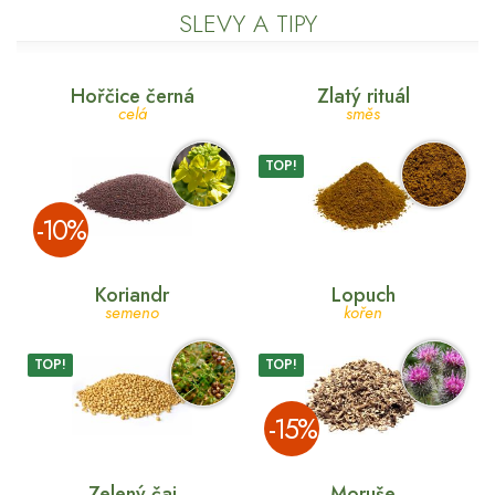
SLEVY A TIPY
Hořčice černá
Zlatý rituál
celá
směs
TOP!
­-10%
Koriandr
Lopuch
semeno
kořen
TOP!
TOP!
­-15%
Zelený čaj
Moruše