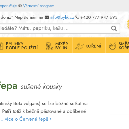
doporučuje
🎁
Věrnostní program
 dotaz? Napište nám na
info@bylik.cz
+420 777 947 693
BYLINKY
MIXÉR
SMĚS
KOŘENÍ
PODLE POUŽITÍ
BYLIN
KOŘE
řepa
sušené kousky
insky Beta vulgaris) se lze běžně setkat na
. Patří totiž k běžně pěstované a oblíbené
... více o Červené řepě