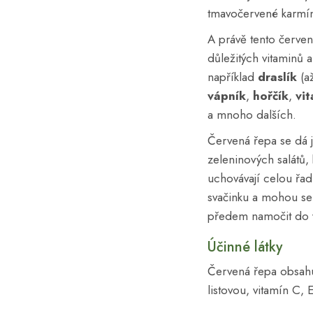
tmavočervené karmín
A právě tento červen
důležitých vitaminů a
například
draslík
(a
vápník
,
hořčík
,
vi
a mnoho dalších.
Červená řepa se dá 
zeleninových salátů,
uchovávají celou řad
svačinku a mohou se
předem namočit do 
Účinné látky
Červená řepa obsahuj
listovou, vitamín C, 