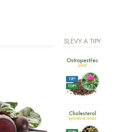
SLEVY A TIPY
Ostropestřec
plod
TIP!
TOP!
Cholesterol
bylinková směs