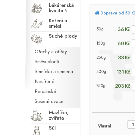
Lékárenská
kvalita ⚕
Doprava od 59 K
Koření a
směsi
36 Kč
50g
Suché plody
60 Kč
150g
Ořechy a oříšky
88 Kč
250g
Směsi plodů
Semínka a semena
131 Kč
400g
Nesířené
203 Kč
750g
Peruánské
Sušené ovoce
Mazlíčci,
zvířata
Vlastní
Sůl