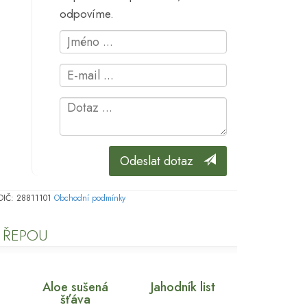
odpovíme.
Odeslat dotaz
, DIČ: 28811101
Obchodní podmínky
U ŘEPOU
Aloe sušená
Jahodník list
šťáva