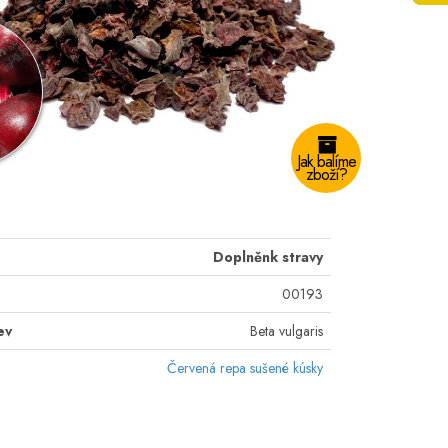
Jak balíme
zboží?
Doplněnk stravy
00193
ev
Beta vulgaris
Červená repa sušené kúsky