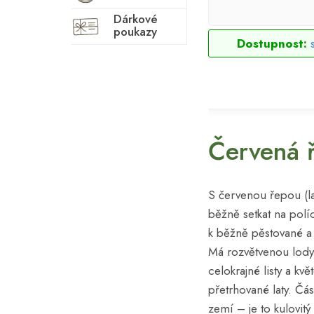
Dárkové
poukazy
Dostupnost:
Červená 
S červenou řepou (l
běžně setkat na políc
k běžně pěstované a
Má rozvětvenou lodyh
celokrajné listy a kvě
přetrhované laty. Čás
zemí – je to kulovitý