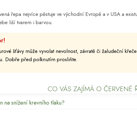
vená řepa nejvíce pěstuje ve východní Evropě a v USA a existu
ebe liší tvarem i barvou.
r!
rové šťávy může vyvolat nevolnost, závratě či žaludeční křeče.
u. Dobře před polknutím prosliňte.
CO VÁS ZAJÍMÁ O ČERVENÉ 
n na snížení krevního tlaku?