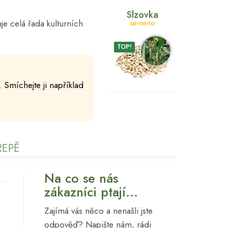
Slzovka
je celá řada kulturních
semeno
TOP!
 Smíchejte ji například
ŘEPĚ
Na co se nás
zákazníci ptají...
Zajímá vás něco a nenašli jste
odpověď? Napište nám, rádi