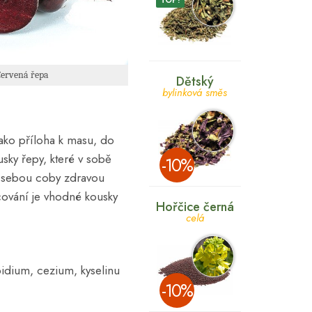
TOP!
Červená řepa
Dětský
bylinková směs
ako příloha k masu, do
usky řepy, které v sobě
­-10%
 s sebou coby zdravou
cování je vhodné kousky
Hořčice černá
celá
bidium, cezium, kyselinu
­-10%