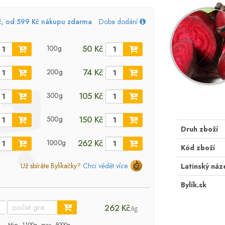
č, od 599 Kč nákupu zdarma
Doba dodání
50 Kč
100g
74 Kč
200g
105 Kč
300g
150 Kč
500g
Druh zboží
262 Kč
1000g
Kód zboží
Už sbíráte Bylíkačky?
Chci vědět více
Latinský náz
Bylík.sk
262 Kč
/kg
Min. 1100g, max. 5000g