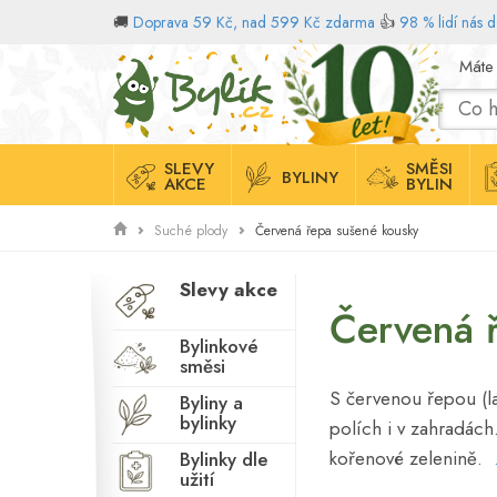
🚚
Doprava 59 Kč, nad 599 Kč zdarma
👍
98 % lidí nás 
Domů
Máte
SLEVY
SMĚSI
BYLINY
AKCE
BYLIN
Červená řepa sušené kousky
Suché plody
Slevy akce
Červená 
Bylinkové
směsi
S červenou řepou (lat
Byliny a
bylinky
polích i v zahradách
kořenové zelenině.
Bylinky dle
užití