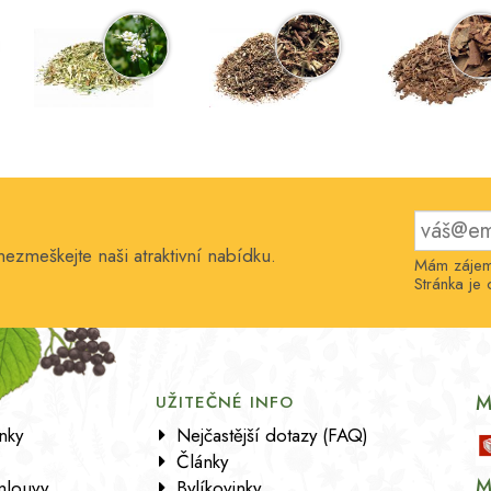
nezmeškejte naši atraktivní nabídku.
Mám zájem 
Stránka j
M
UŽITEČNÉ INFO
nky
Nejčastější dotazy (FAQ)
Články
M
mlouvy
Bylíkovinky