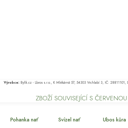
Výrobce:
Bylík.cz - Lbros s.r.o., K Mlékárně 57, 54303 Vrchlabí 3, IČ: 28811101
ZBOŽÍ SOUVISEJÍCÍ S ČERVENO
Pohanka nať
Svízel nať
Ubos kůra