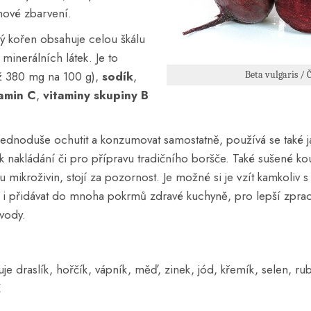
ové zbarvení.
ý kořen obsahuje celou škálu
 minerálních látek. Je to
ž 380 mg na 100 g),
sodík
,
Beta vulgaris / 
tamin C
,
vitaminy skupiny B
jednoduše ochutit a konzumovat samostatně, používá se také j
 k nakládání či pro přípravu tradičního boršče. Také sušené ko
u mikroživin, stojí za pozornost. Je možné si je vzít kamkoliv
 i přidávat do mnoha pokrmů zdravé kuchyně, pro lepší zpra
vody.
e draslík, hořčík, vápník, měď, zinek, jód, křemík, selen, ru
E