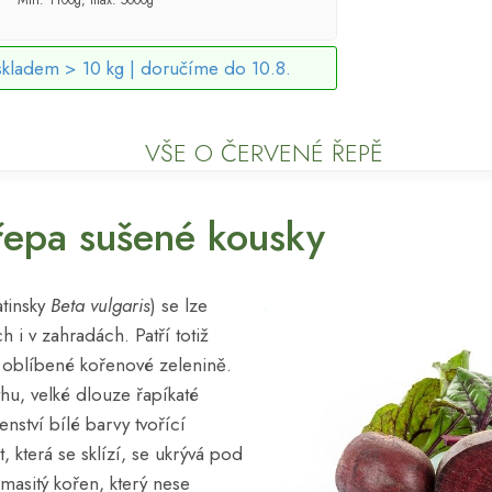
skladem > 10 kg |
doručíme do 10.8.
VŠE O ČERVENÉ ŘEPĚ
řepa sušené kousky
atinsky
Beta vulgaris
) se lze
h i v zahradách. Patří totiž
 oblíbené kořenové zelenině.
u, velké dlouze řapíkaté
tenství bílé barvy tvořící
t, která se sklízí, se ukrývá pod
 masitý kořen, který nese