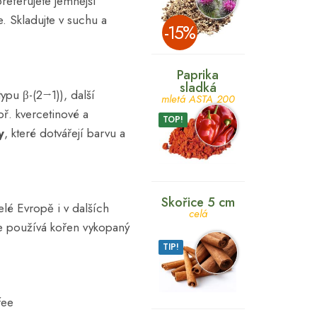
referujete jemnější
e. Skladujte v suchu a
­-15%
Paprika
sladká
typu β-(2→1)), další
mletá ASTA 200
ř. kvercetinové a
TOP!
y
, které dotvářejí barvu a
Skořice 5 cm
elé Evropě i v dalších
celá
se používá kořen vykopaný
TIP!
fee