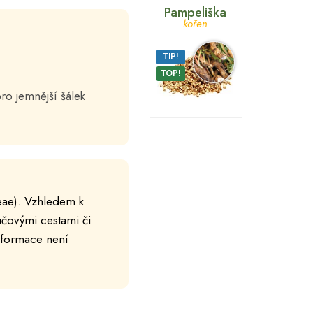
Pampeliška
kořen
TIP!
TOP!
ro jemnější šálek
ceae). Vzhledem k
učovými cestami či
informace není