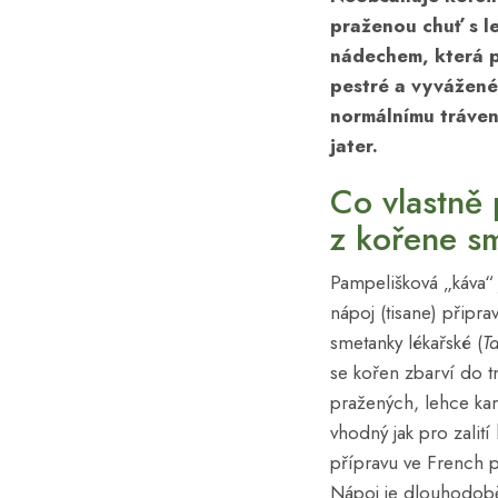
praženou chuť s l
nádechem, která p
pestré a vyvážené
normálnímu trávení
jater.
Co vlastně 
z kořene s
Pampelišková „káva“ 
nápoj (tisane) připr
smetanky lékařské (
T
se kořen zbarví do t
pražených, lehce ka
vhodný jak pro zalit
přípravu ve French pr
Nápoj je dlouhodob