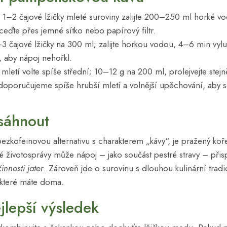
1–2 čajové lžičky mleté suroviny zalijte 200–250 ml horké v
ceďte přes jemné sítko nebo papírový filtr.
3 čajové lžičky na 300 ml; zalijte horkou vodou, 4–6 min vylu
e, aby nápoj nehořkl.
mletí volte spíše střední; 10–12 g na 200 ml, prolejvejte stejn
oporučujeme spíše hrubší mletí a volnější upěchování, aby se
 sáhnout
bezkofeinovou alternativu s charakterem „kávy“, je pražený ko
né životosprávy může nápoj – jako součást pestré stravy – přis
innosti jater
. Zároveň jde o surovinu s dlouhou kulinární tradicí
 které máte doma.
jlepší výsledek