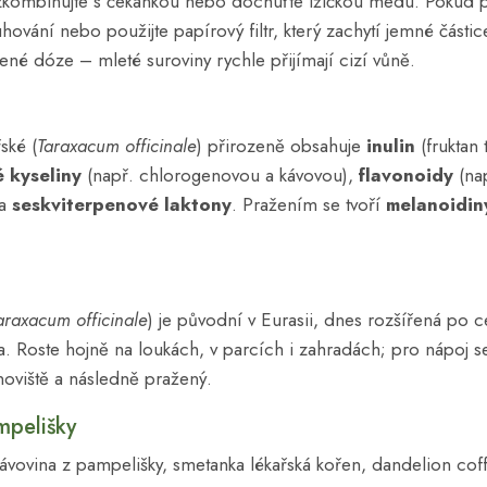
 zkombinujte s čekankou nebo dochuťte lžičkou medu. Pokud p
ouhování nebo použijte papírový filtr, který zachytí jemné částic
né dóze – mleté suroviny rychle přijímají cizí vůně.
ské (
Taraxacum officinale
) přirozeně obsahuje
inulin
(fruktan 
é kyseliny
(např. chlorogenovou a kávovou),
flavonoidy
(nap
 a
seskviterpenové laktony
. Pražením se tvoří
melanoidin
araxacum officinale
) je původní v Eurasii, dnes rozšířená po c
. Roste hojně na loukách, v parcích i zahradách; pro nápoj 
oviště a následně pražený.
mpelišky
ávovina z pampelišky, smetanka lékařská kořen, dandelion cof