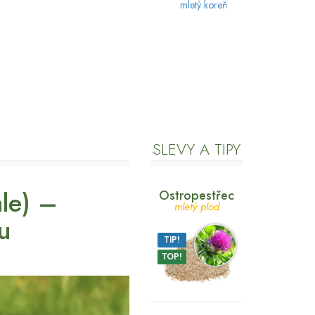
mletý koreň
SLEVY A TIPY
ale) –
Ostropestřec
mletý plod
u
TIP!
TOP!