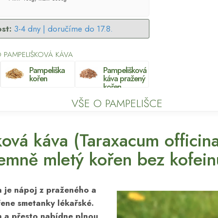
st:
3-4 dny |
doručíme do 17.8.
 PAMPELIŠKOVÁ KÁVA
Pampeliška
Pampelišková
kořen
káva pražený
kořen
VŠE O PAMPELIŠCE
ová káva (Taraxacum officin
emně mletý kořen bez kofein
 je nápoj z praženého a
ene smetanky lékařské.
 a přesto nabídne plnou,