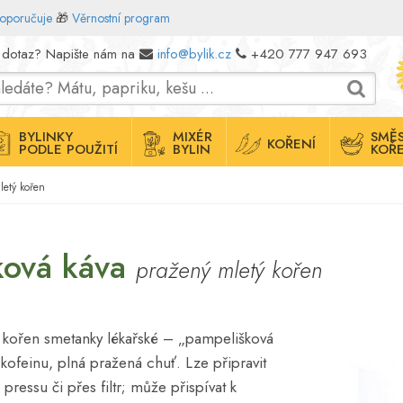
doporučuje
🎁
Věrnostní program
 dotaz? Napište nám na
info@bylik.cz
+420 777 947 693
BYLINKY
MIXÉR
SMĚS
KOŘENÍ
PODLE POUŽITÍ
BYLIN
KOŘE
letý kořen
ková káva
pražený mletý kořen
 kořen smetanky lékařské – „pampelišková
 kofeinu, plná pražená chuť. Lze připravit
 pressu či přes filtr; může přispívat k