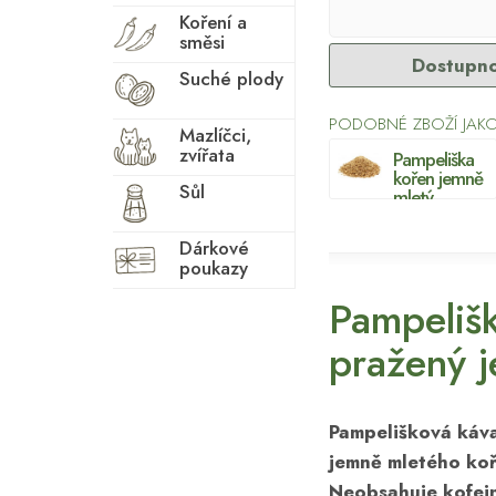
Koření a
směsi
Dostupno
Suché plody
PODOBNÉ ZBOŽÍ JAKO
Mazlíčci,
zvířata
Pampeliška
kořen jemně
Sůl
mletý
Dárkové
poukazy
Pampelišk
pražený j
Pampelišková káva
jemně mletého koř
Neobsahuje kofein