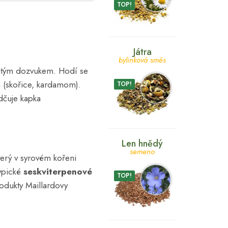
TOP!
Játra
bylinková směs
itým dozvukem. Hodí se
m (skořice, kardamom).
TOP!
dčuje kapka
Len hnědý
semeno
který v syrovém kořeni
typické
seskviterpenové
TOP!
dukty Maillardovy