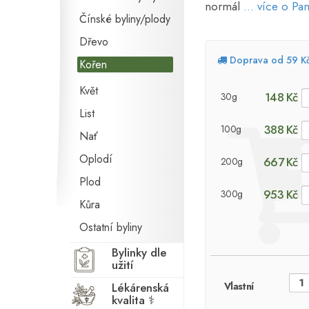
normál
... více o P
Čínské byliny/plody
Dřevo
Doprava od 59 K
Kořen
Květ
148 Kč
30g
List
388 Kč
100g
Nať
Oplodí
667 Kč
200g
Plod
953 Kč
300g
Kůra
Ostatní byliny
Bylinky dle
užití
Lékárenská
Vlastní
kvalita ⚕