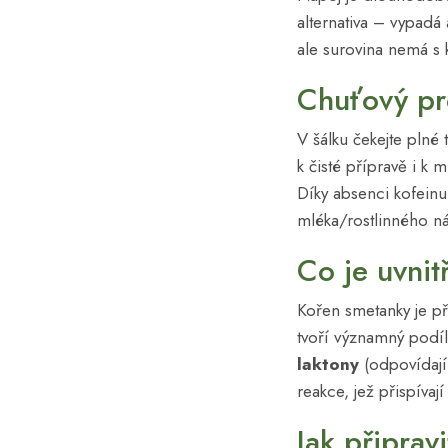
alternativa – vypadá
ale surovina nemá s 
Chuťový pro
V šálku čekejte plné 
k čisté přípravě i k
Díky absenci kofeinu
mléka/rostlinného ná
Co je uvnit
Kořen smetanky je 
tvoří významný podíl
laktony
(odpovídají 
reakce, jež přispíva
Jak připrav