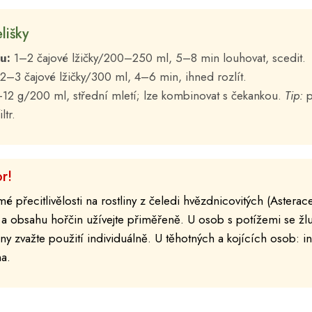
lišky
u:
1–2 čajové lžičky/200–250 ml, 5–8 min louhovat, scedit.
2–3 čajové lžičky/300 ml, 4–6 min, ihned rozlít.
12 g/200 ml, střední mletí; lze kombinovat s čekankou.
Tip:
p
ltr.
r!
 přecitlivělosti na rostliny z čeledi hvězdnicovitých (Astera
 a obsahu hořčin užívejte přiměřeně. U osob s potížemi se žl
y zvažte použití individuálně. U těhotných a kojících osob: 
a.