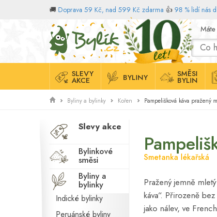
🚚
Doprava 59 Kč, nad 599 Kč zdarma
👍
98 % lidí nás 
Domů
Máte
SLEVY
SMĚSI
BYLINY
AKCE
BYLIN
Pampelišková káva pražený m
Byliny a bylinky
Kořen
Slevy akce
Pampeliš
Bylinkové
Smetanka lékařská
směsi
Byliny a
Pražený jemně mletý
bylinky
káva“. Přirozeně bez
Indické bylinky
jako nálev, ve French
Peruánské byliny