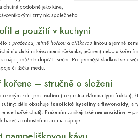
 a chutná podobně jako káva,
kávovníkovými zrny nic společného.
fil a použití v kuchyni
tělo s
praženou, mírně hořkou a oříškovou
linkou a jemně zem
 míchání s dalšími kávovinami (čekanka, ječmen) nebo s koření
 si nápoj můžete dopřát i večer. Pro jemnější sladkost se osvě
poje či lžička medu.
ř kořene – stručně o složení
přirozeným zdrojem
inulinu
(rozpustná vláknina typu fruktan), 
 sušiny; dále obsahuje
fenolické kyseliny
a
flavonoidy
, a 
lehce hořké chuti). Pražením vznikají také
melanoidiny
– pro
jí k barvě a robustnímu aroma nápoje.
it pampeliškovou kávu