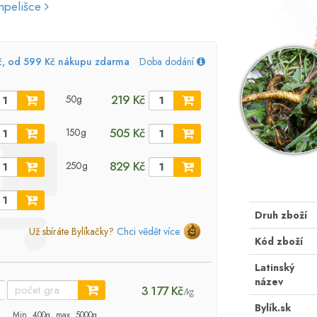
ampelišce
č, od 599 Kč nákupu zdarma
Doba dodání
219 Kč
50g
505 Kč
150g
829 Kč
250g
Druh zboží
Už sbíráte Bylíkačky?
Chci vědět více
Kód zboží
Latinský
název
3 177 Kč
/kg
Bylík.sk
Min. 400g, max. 5000g