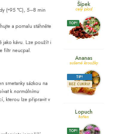
Šípek
celý plod
ody (≈95 °C), 5–8 min
TOP!
hujte a pomalu stáhněte
ě jako kávu. Lze použít i
 filtr neucpal.
Ananas
sušené kroužky
TIP!
řen smetanky sázkou na
BEZ CUKRU!
pívat k
normálnímu
, kterou lze připravit v
Lopuch
kořen
TOP!