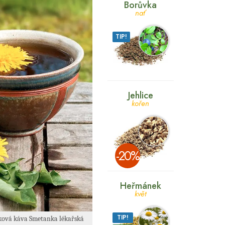
Borůvka
nať
TIP!
Jehlice
kořen
­-20%
Heřmánek
květ
TIP!
šková káva Smetanka lékařská