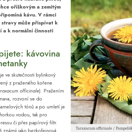
ehce oříškovým a zemitým
řipomíná kávu. V rámci
 stravy může přispívat k
 a k normální činnosti
pijete: kávovina
metanky
je ve skutečnosti bylinkový
avený z praženého kořene
araxacum officinale
). Pražením
mava, rozvoní se do
ramelových tónů a po umletí je
í horkou vodou, tak pro
essu či přes papírový filtr.
Taraxacum officinale / Pampeli
ě známý jako bezkofeinová