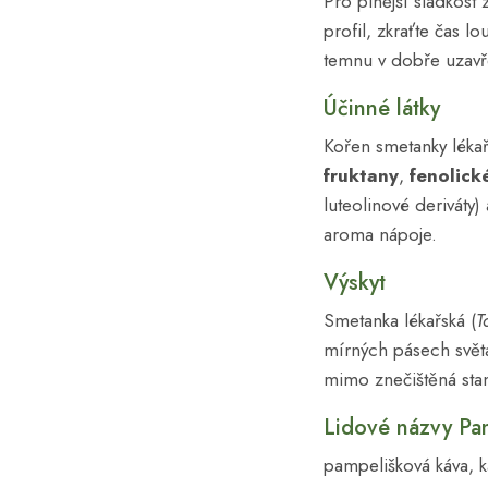
Pro plnější sladkost
profil, zkraťte čas l
temnu v dobře uzavře
Účinné látky
Kořen smetanky lékař
fruktany
,
fenolick
luteolinové deriváty)
aroma nápoje.
Výskyt
Smetanka lékařská (
T
mírných pásech světa
mimo znečištěná stan
Lidové názvy Pa
pampelišková káva, k