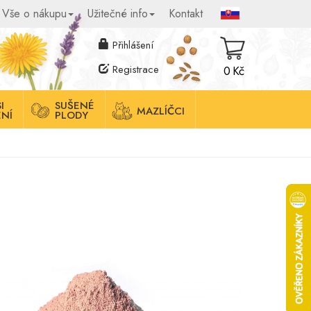
Vše o nákupu
Užitečné info
Kontakt
Přihlášení
Registrace
0 Kč
I
SUŠENÉ
MAZLÍČCI
NÍ
PLODY