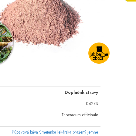
Jak balíme
zboží?
Doplněnk stravy
04273
Taraxacum officinale
Púpavová káva Smetanka lekárska pražený jemne