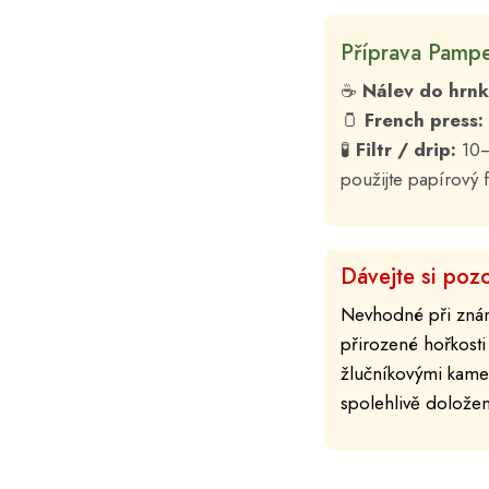
Příprava Pampe
☕
Nálev do hrnk
🫙
French press:
🧪
Filtr / drip:
10–
použijte papírový fi
Dávejte si pozo
Nevhodné při známé
přirozené hořkosti
žlučníkovými kamen
spolehlivě doložen