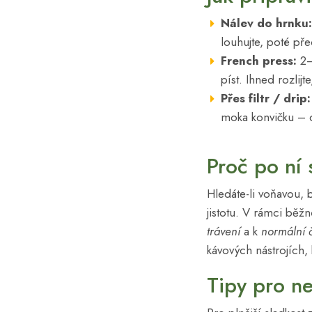
Nálev do hrnku:
louhujte, poté pře
French press:
2–
píst. Ihned rozlijt
Přes filtr / drip:
moka konvičku – d
Proč po ní
Hledáte-li voňavou, 
jistotu. V rámci běž
trávení
a k
normální č
kávových nástrojích,
Tipy pro ne