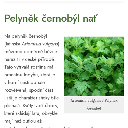
Pelyněk černobýl nať
Na pelyněk černobýl
(latinska
Artemisia vulgaris
)
můžeme poměrně běžně
narazit i v české přírodě.
Tato vytrvalá rostlina má
hranatou lodyhu, která je
v horní části bohatě
rozvětvená, spodní část
listů je charakteristicky bíle
Artemisia vulgaris / Pelyněk
plstnatá. Květy tvoří úbory,
černobýl
které skládají latu, obvykle
mají nažloutlou až