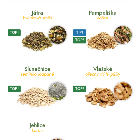
Játra
Pampeliška
bylinková směs
kořen
TOP!
TIP!
TOP!
Slunečnice
Vlašské
semínko loupané
ořechy 40% půlky
TOP!
TOP!
Jehlice
kořen