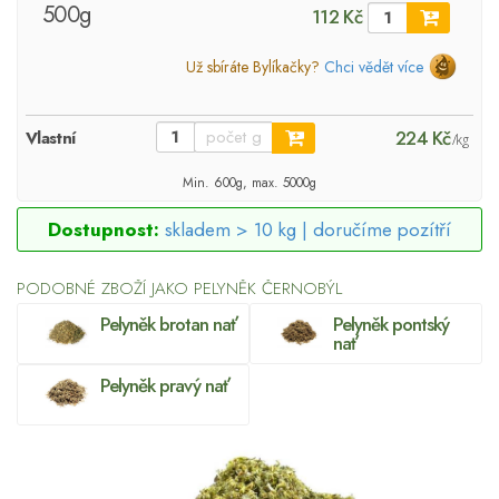
500g
112 Kč
Už sbíráte Bylíkačky?
Chci vědět více
224 Kč
Vlastní
/kg
Min. 600g, max. 5000g
Dostupnost:
skladem > 10 kg |
doručíme pozítří
PODOBNÉ ZBOŽÍ JAKO PELYNĚK ČERNOBÝL
Pelyněk brotan nať
Pelyněk pontský
nať
Pelyněk pravý nať