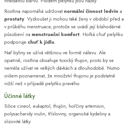
hnědavou barvu. Plodem pelyňku jsou nažky.
Rostlina napomáhá udržovat
normální činnost ledvin
a
prostaty
. Vyzkoušet ji mohou také ženy v období před a
v průběhu menstruace, protože se uvádí její blahodárné
působení na
menstruační komfort
. Hořká chuť pelyňku
podporuje
chuť k jídlu
.
Nať byliny se užívá většinou ve formě nálevu. Ale
opatrně, rostlina obsahuje toxický thujon, proto by se
neměla užívat ve velkých dávkách a dlouhodobě. Nutno
ovšem poznamenat, že množství thujonu je podstatně
nižší než v případě pelyňku pravého.
Účinné látky
Silice cineol, eukaptol, thujón, hořčiny artemisin,
polysacharidy inulin, třísloviny, organické kydeliny a
slizovité látky