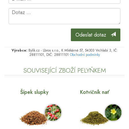
Odeslat dotaz
Výrobce:
Bylík.cz - Lbros s.r.o., K Mlékárně 57, 54303 Vrchlabí 3, IČ:
28811101, DIČ: 28811101
Obchodní podmínky
SOUVISEJÍCÍ ZBOŽÍ PELYŇKEM
Šípek slupky
Kotvičník nať