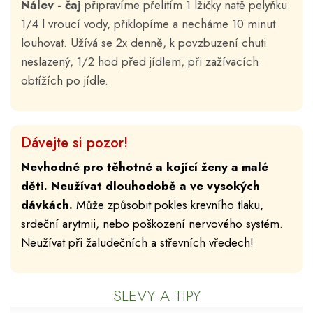
Nálev - čaj
připravíme přelitím 1 lžičky natě pelyňku
1/4 l vroucí vody, přiklopíme a necháme 10 minut
louhovat. Užívá se 2x denně, k povzbuzení chuti
neslazený, 1/2 hod před jídlem, při zažívacích
obtížích po jídle.
Dávejte si pozor!
Nevhodné pro těhotné a kojící ženy a malé
děti. Neužívat dlouhodobě a ve vysokých
dávkách.
Může způsobit pokles krevního tlaku,
srdeční arytmii, nebo poškození nervového systém.
Neužívat při žaludečních a střevních vředech!
SLEVY A TIPY