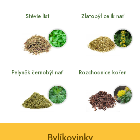
Stévie list
Zlatobýl celík nať
Pelyněk černobýl nať
Rozchodnice kořen
Bylíkovinky