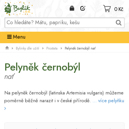
Domů
0 Kč
Menu
Pelyněk černobýl nať
Bylinky dle užití
Prostata
Pelyněk černobýl
nať
Na pelyněk černobýl (latinska Artemisia vulgaris) můžeme
poměrně běžně narazit i v české přírodě.
... více pelyňku