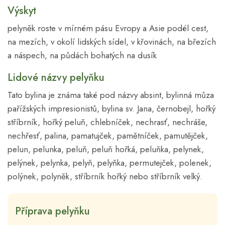
Výskyt
pelyněk roste v mírném pásu Evropy a Asie podél cest,
na mezích, v okolí lidských sídel, v křovinách, na březích
a náspech, na půdách bohatých na dusík
Lidové názvy pelyňku
Tato bylina je známa také pod názvy absint, bylinná můza
pařížských impresionistů, bylina sv. Jana, černobejl, hořký
stříbrník, hořký peluň, chlebníček, nechrasť, nechráše,
nechřesť, palina, pamatujček, pamětníček, pamutějček,
pelun, pelunka, peluň, peluň hořká, peluňka, pelynek,
pelýnek, pelynka, pelyň, pelyňka, permutejček, polenek,
polýnek, polyněk, stříbrník hořký nebo stříbrník velký.
Příprava pelyňku