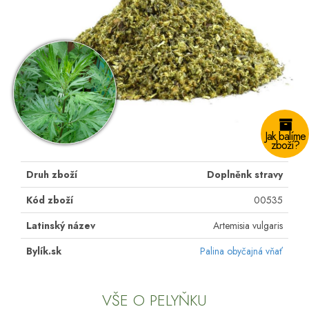
Jak balíme
zboží?
Druh zboží
Doplněnk stravy
Kód zboží
00535
Latinský název
Artemisia vulgaris
Bylík.sk
Palina obyčajná vňať
VŠE O PELYŇKU