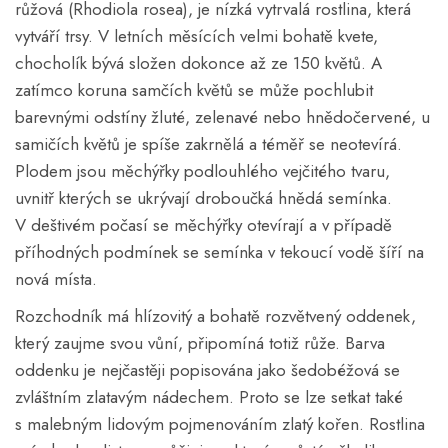
růžová (Rhodiola rosea), je nízká vytrvalá rostlina, která
vytváří trsy. V letních měsících velmi bohatě kvete,
chocholík bývá složen dokonce až ze 150 květů. A
zatímco koruna samčích květů se může pochlubit
barevnými odstíny žluté, zelenavé nebo hnědočervené, u
samičích květů je spíše zakrnělá a téměř se neotevírá.
Plodem jsou měchýřky podlouhlého vejčitého tvaru,
uvnitř kterých se ukrývají droboučká hnědá semínka.
V deštivém počasí se měchýřky otevírají a v případě
příhodných podmínek se semínka v tekoucí vodě šíří na
nová místa.
Rozchodník má hlízovitý a bohatě rozvětvený oddenek,
který zaujme svou vůní, připomíná totiž růže. Barva
oddenku je nejčastěji popisována jako šedobéžová se
zvláštním zlatavým nádechem. Proto se lze setkat také
s malebným lidovým pojmenováním zlatý kořen. Rostlina