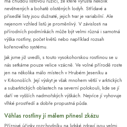
má chudou listovou růžici, ze které vyrůstá několik
nevětvených a bohatě olistěných lodyh. Střídavé a
přisedlé listy jsou dužnaté, jejich tvar je variabilní. Ale
nejenom vzhled listů je proměnlivý. V závislosti na
přírodních podmínkách může být velmi různá i samotná
výška rostliny, počet květů nebo například rozsah
kořenového systému.
Jak jsme již uvedli, s touto vysokohorskou rostlinou se u
nás setkáme pouze velice vzácně. Ve volné přírodě roste
jen na několika málo místech v Hrubém Jeseníku a
v Krkonoších. Její výskyt je však mnohem větší v arktických
a subarktických oblastech na severní polokouli, kde se jí
daří ve vyšších nadmořských výškách. Nejvíce jí vyhovuje
vlhké prostředí a dobře propustná půda.
Věhlas rostliny jí málem přinesl zkázu
Příznivé účinky rozchodníku na lidské zdraví jsou velmi