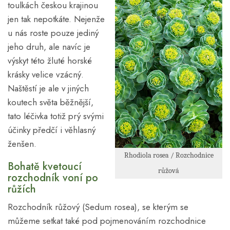
toulkách českou krajinou
jen tak nepotkáte. Nejenže
u nás roste pouze jediný
jeho druh, ale navíc je
výskyt této žluté horské
krásky velice vzácný.
Naštěstí je ale v jiných
koutech světa běžnější,
tato léčivka totiž prý svými
účinky předčí i věhlasný
ženšen.
Rhodiola rosea / Rozchodnice
Bohatě kvetoucí
růžová
rozchodník voní po
růžích
Rozchodník růžový (Sedum rosea), se kterým se
můžeme setkat také pod pojmenováním rozchodnice