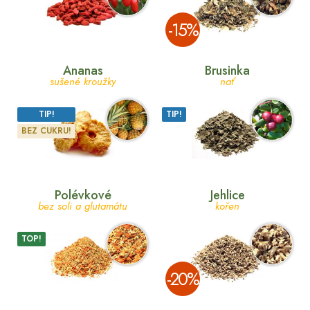
­-15%
Ananas
Brusinka
sušené kroužky
nať
TIP!
TIP!
BEZ CUKRU!
Polévkové
Jehlice
bez soli a glutamátu
kořen
TOP!
­-20%