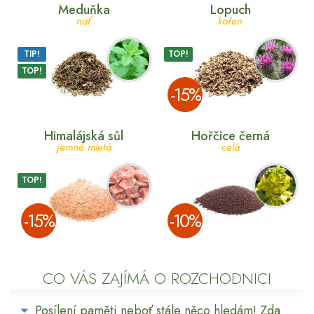
Meduňka
Lopuch
nať
kořen
TIP!
TOP!
TOP!
­-15%
Himalájská sůl
Hořčice černá
jemně mletá
celá
TOP!
­-15%
­-10%
CO VÁS ZAJÍMÁ O ROZCHODNICI
Posílení paměti neboť stále něco hledám! Zda