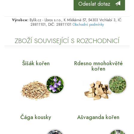
Odeslat dotaz
Výrobce:
Bylík.cz - Lbros s.r.o., K Mlékárně 57, 54303 Vrchlabí 3, IČ:
28811101, DIČ: 28811101
Obchodní podmínky
ZBOŽÍ SOUVISEJÍCÍ S ROZCHODNICÍ
Šišák kořen
Rdesno mnohokvěté
kořen
Čága kousky
Ašvaganda kořen