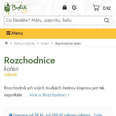
Domů
0 Kč
Menu
Rozchodnice kořen
Byliny a bylinky
Kořen
Rozchodnice
kořen
růžová
Rozchodník při svých toulkách českou krajinou jen tak
nepotkáte.
... více o Rozchodnici
Doprava od 59 Kč, od 599 Kč nákupu zdarma
Doba