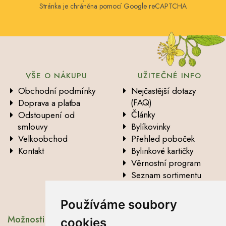
Stránka je chráněna pomocí Google reCAPTCHA
VŠE O NÁKUPU
UŽITEČNÉ INFO
Obchodní podmínky
Nejčastější dotazy
(FAQ)
Doprava a platba
Články
Odstoupení od
smlouvy
Bylíkovinky
Velkoobchod
Přehled poboček
Kontakt
Bylinkové kartičky
Věrnostní program
Seznam sortimentu
Vysvětlení analytických
údajů
Používáme soubory
Možnosti dopravy
cookies