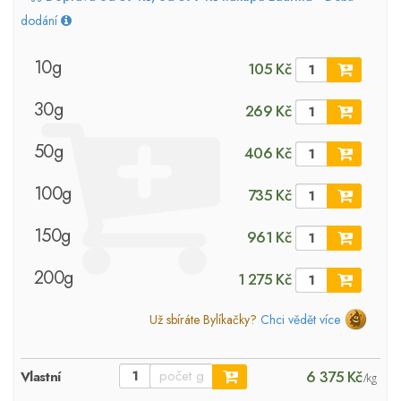
dodání
10g
105 Kč
30g
269 Kč
50g
406 Kč
100g
735 Kč
150g
961 Kč
200g
1 275 Kč
Už sbíráte Bylíkačky?
Chci vědět více
6 375 Kč
Vlastní
/kg