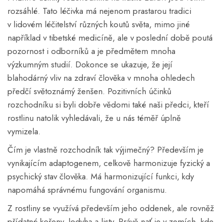
rozsáhlé. Tato léčivka má nejenom prastarou tradici
v lidovém léčitelství různých koutů světa, mimo jiné
například v tibetské medicíně, ale v poslední době poutá
pozornost i odborníků a je předmětem mnoha
výzkumným studií. Dokonce se ukazuje, že její
blahodárný vliv na zdraví člověka v mnoha ohledech
předčí světoznámý ženšen. Pozitivních účinků
rozchodníku si byli dobře vědomi také naši předci, kteří
rostlinu natolik vyhledávali, že u nás téměř úplně
vymizela.
Čím je vlastně rozchodník tak výjimečný? Především je
vynikajícím adaptogenem, celkově harmonizuje fyzický a
psychický stav člověka. Má harmonizující funkci, kdy
napomáhá správnému fungování organismu.
Z rostliny se využívá především jeho oddenek, ale rovněž
přídatné kořeny, lodyha a listy. Právě nať je v zemích, kde