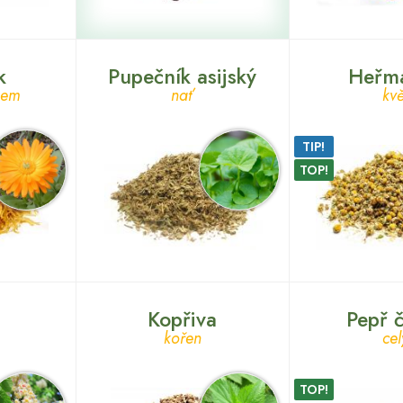
k
Pupečník asijský
Heřm
chem
nať
kvě
TIP!
TOP!
n
Kopřiva
Pepř 
kořen
cel
TOP!