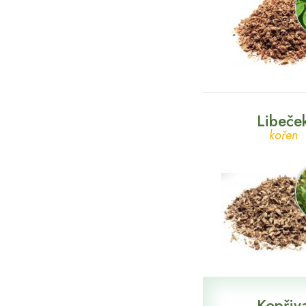
Oči / zrak
Odvodnění
Osvěžení
Oxidativní stres
Paměť
Libeče
Plodnost
kořen
Plynatost
Pohlavní zdraví
žen
Pročištění
Prostata
Relaxace
Sex
Spánek
Kopřiv