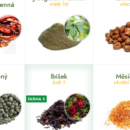
řenná
mletý list
ořec
ený
Ibišek
Měsí
květ ⚕
okvětní 
FARMA ⚕