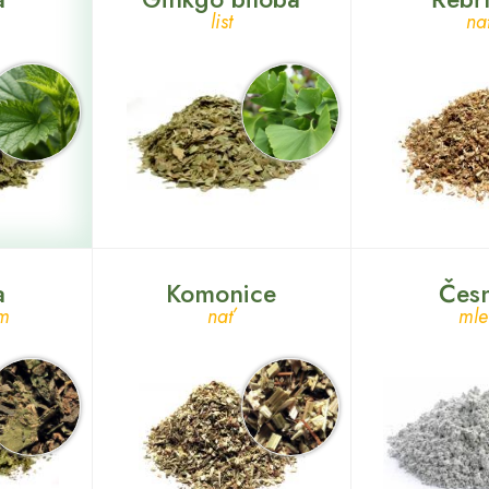
list
na
a
Komonice
Čes
em
nať
mle