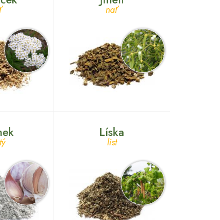
ť
nať
nek
Líska
tý
list