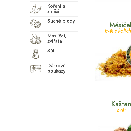
Koncentrace
Koření a
Kosti
směsi
Krev
Suché plody
Měsíče
Krevní tlak
květ s kali
Mazlíčci,
Kůže
zvířata
Ledviny
Sůl
Lymfatický systém
Dárkové
Menopauza
poukazy
Menstruace
Metabolismus tuků
Močové cesty
Kašta
Nervová soustava
květ
Oběhová soustava
Obranyschopnost