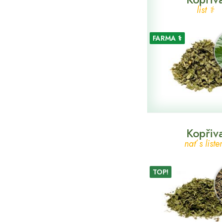
Srdce
list ⚕
Stres
FARMA ⚕
Střeva
Svaly
Těžké nohy
Trávení
Usínání
Vaginální mikroflóra
Kopřiv
Vitalita
nať s list
Vitamíny
Vykašlávání
TOP!
Vylučování
Záněty
Žaludek