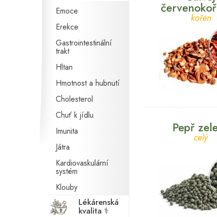
červenoko
Emoce
kořen
Erekce
Gastrointestinální
trakt
Hltan
Hmotnost a hubnutí
Cholesterol
Chuť k jídlu
Pepř zel
Imunita
celý
Játra
Kardiovaskulární
systém
Klouby
Lékárenská
Kojení
kvalita ⚕