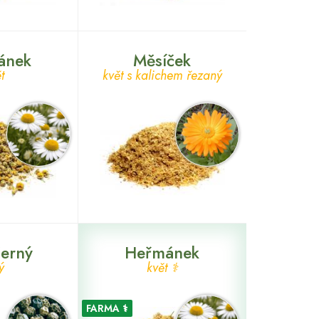
ánek
Měsíček
t
květ s kalichem řezaný
černý
Heřmánek
ý
květ ⚕
FARMA ⚕