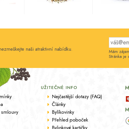
nezmeškejte naši atraktivní nabídku.
Mám zájem 
Stránka j
M
UŽITEČNÉ INFO
mínky
Nejčastější dotazy (FAQ)
ba
Články
M
 smlouvy
Bylíkovinky
Přehled poboček
Bylinkové kartičky