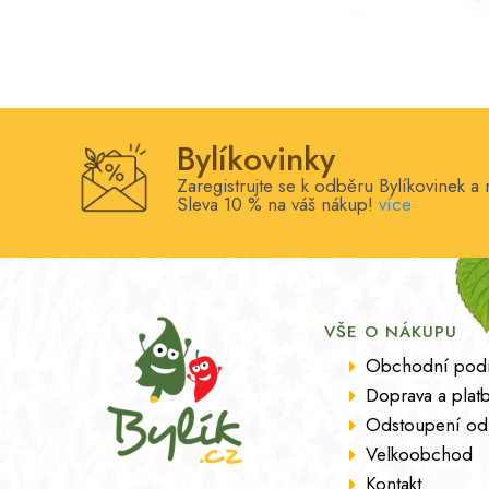
Žíly
Žlučník
Bylíkovinky
Zaregistrujte se k odběru Bylíkovinek a 
Sleva 10 % na váš nákup!
více
VŠE O NÁKUPU
Obchodní pod
Doprava a plat
Odstoupení od
Velkoobchod
Kontakt