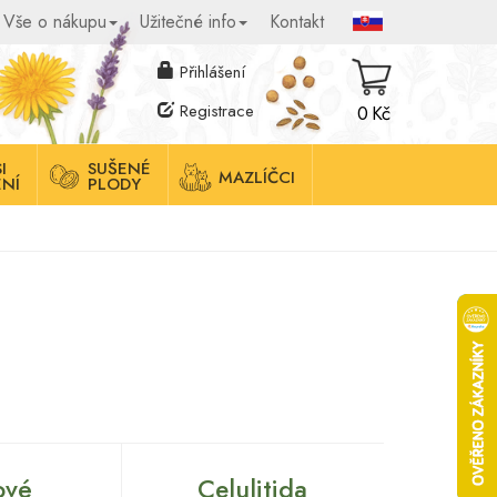
Vše o nákupu
Užitečné info
Kontakt
Přihlášení
Registrace
0 Kč
I
SUŠENÉ
MAZLÍČCI
NÍ
PLODY
ové
Celulitida