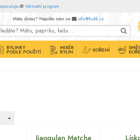
doporučuje
🎁
Věrnostní program
Máte dotaz? Napište nám na
info@bylik.cz
BYLINKY
MIXÉR
SMĚS
KOŘENÍ
PODLE POUŽITÍ
BYLIN
KOŘE
Toggle Dropdown
Jiaogulan Matcha
Lísk