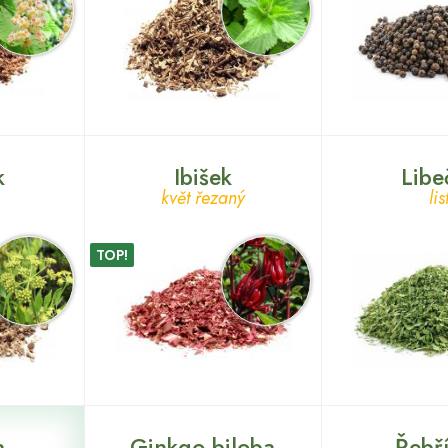
k
Ibišek
Libe
květ řezaný
lis
TOP!
a
Ginkgo biloba
Řebř