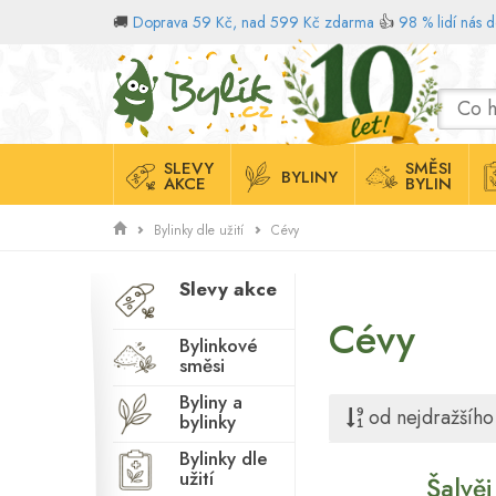
🚚
Doprava 59 Kč, nad 599 Kč zdarma
👍
98 % lidí nás 
Domů
SLEVY
SMĚSI
BYLINY
AKCE
BYLIN
Antibakteriální
Bylinky dle užití
Cévy
Antioxidant
Slevy akce
Antiseptické účinky
Cévy
Bdělost
Bylinkové
směsi
Cévy
Byliny a
Cukr v krvi
od nejdražšího
bylinky
Duševní zdraví
Bylinky dle
užití
Šalvěj
Dýchací systém